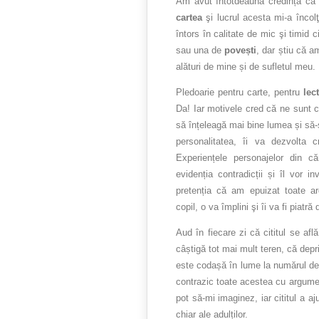
Am avut întotdeauna credința că 
cartea
şi lucrul acesta mi-a încol
întors în calitate de mic şi timid 
sau una de
povești
, dar știu că a
alături de mine și de sufletul meu.
Pledoarie pentru carte, pentru
lec
Da! Iar motivele cred că ne sunt cu
să înțeleagă mai bine lumea și să-
personalitatea, îi va dezvolta 
Experiențele personajelor din că
evidenția contradicții și îl vor 
pretenția că am epuizat toate ar
copil, o va împlini şi îi va fi piatră
Aud în fiecare zi că cititul se află
câștigă tot mai mult teren, că depr
este codașă în lume la numărul de c
contrazic toate acestea cu argume
pot să-mi imaginez, iar cititul a a
chiar ale adulților.