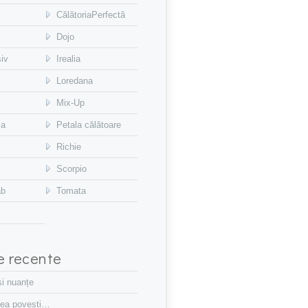
CălătoriaPerfectă
Dojo
siv
Irealia
Loredana
Mix-Up
sa
Petala călătoare
Richie
Scorpio
ab
Tomata
le recente
și nuanțe
tea povesti…