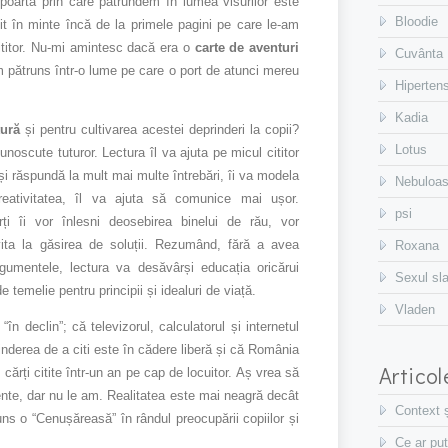
poarta prin care pătrundem în lumea visurilor este
Bloodie
ţit în minte încă de la primele pagini pe care le-am
cititor. Nu-mi amintesc dacă era o
carte de aventuri
Cuvânta
m pătruns într-o lume pe care o port de atunci mereu
Hiperten
Kadia
tură
și pentru cultivarea acestei deprinderi la copii?
Lotus
noscute tuturor. Lectura îl va ajuta pe micul cititor
și răspundă la mult mai multe întrebări, îi va modela
Nebuloa
creativitatea, îl va ajuta să comunice mai ușor.
psi
rți îi vor înlesni deosebirea binelui de rău, vor
invita la găsirea de soluții. Rezumând, fără a avea
Roxana
gumentele, lectura va desăvârși educația oricărui
Sexul sl
 de temelie pentru principii și idealuri de viață.
Vladen
 “în declin”; că televizorul, calculatorul și internetul
inderea de a citi este în cădere liberă și că România
Artico
ărți citite într-un an pe cap de locuitor. Aș vrea să
nte, dar nu le am. Realitatea este mai neagră decât
Context 
juns o “Cenușăreasă” în rândul preocupării copiilor și
Ce ar pu