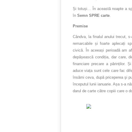
Și totuși… În această noapte a spi
în
Semn SPRE carte
.
Premise
Cândva, la finalul anului trecut, s
remarcabile și foarte aplecați sp
civică. În aceeași perioadă am afl
depășească condiția, dar care, din
financiare precare a părinților. Ș
aduce viața sunt cele care fac dif
însămi ceva, după priceperea şi pu
începutul lunii ianuarie. Așa s-a n
darul de carte către copiii care o d