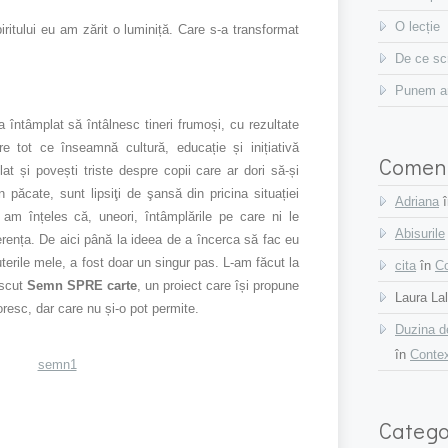
O lecție
ritului eu am zărit o luminiță. Care s-a transformat
De ce sc
Punem ari
-a întâmplat să întâlnesc tineri frumoși, cu rezultate
re tot ce înseamnă cultură, educație și inițiativă
Coment
at și povești triste despre copii care ar dori să-și
 păcate, sunt lipsiţi de şansă din pricina situației
Adriana
i am înțeles că, uneori, întâmplările pe care ni le
Abisurile
erența. De aici până la ideea de a încerca să fac eu
terile mele, a fost doar un singur pas. L-am făcut la
cita
în
Co
ăscut
Semn SPRE carte
, un proiect care își propune
Laura La
oresc, dar care nu și-o pot permite.
Duzina de
în
Contex
Catego