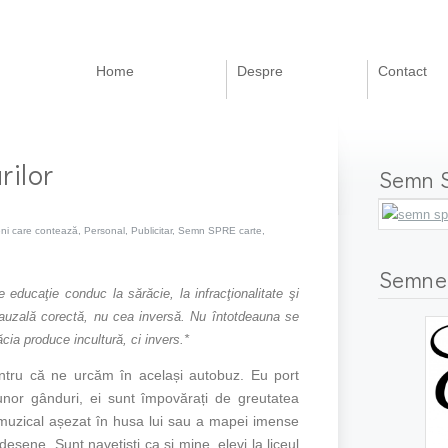
Home
Despre
Contact
rilor
Semn S
i care contează
,
Personal
,
Publicitar
,
Semn SPRE carte
,
Semne
e educaţie conduc la sărăcie, la infracţionalitate şi
cauzală corectă, nu cea inversă. Nu întotdeauna se
cia produce incultură, ci invers.*
entru că ne urcăm în același autobuz. Eu port
nor gânduri, ei sunt împovărați de greutatea
 muzical așezat în husa lui sau a mapei imense
desene. Sunt navetiști ca și mine, elevi la liceul