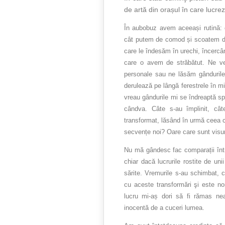
de artă din orașul în care lucrez
În aubobuz avem aceeași rutină: 
cât putem de comod și scoatem din
care le îndesăm în urechi, încercân
care o avem de străbătut. Ne ved
personale sau ne lăsăm gândurile 
derulează pe lângă ferestrele în m
vreau gândurile mi se îndreaptă spr
cândva. Câte s-au împlinit, câ
transformat, lăsând în urmă ceea 
secvențe noi? Oare care sunt visuri
Nu mă gândesc fac comparații între
chiar dacă lucrurile rostite de un
sărite. Vremurile s-au schimbat, c
cu aceste transformări şi este n
lucru mi-aș dori să fi rămas nea
inocentă de a cuceri lumea.