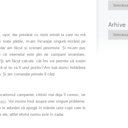
Arhive
r, uşor, dar presărat cu niște emoții la care nu mă
 toate părțile, m-am încurajat singură mizând pe
i, dar am făcut și scenarii pesimiste. Și mi-am pus
e că internetul este plin de campanii umanitare,
 Şi am făcut calcule: cât îmi voi permite să susțin
-ul nu va fi unul pozitiv? Am luat atunci hotărârea
za. Și am comandat primele 8 cărți.
canismul campaniei, cititorii mei deja îl cunosc, iar
e
aici
. Voi insista însă asupra unei singure probleme:
e le adunăm să ajungă în mâinile unor copii care le
 ele, altfel efortul nostru este în zadar.