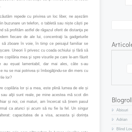
.
căutăm repede cu privirea un loc liber, ne așezăm
 buzunare un telefon, o tabletă sau niște căști pe
d să profităm astfel de răgazul oferit de distanţa pe
em fiecare de ale lui, concentraţi la gadgeturile
Articol
să zboare în voie, în timp ce peisajul familiar se
ișcare.
Uneori îi privesc cu coada ochiului și fără să
e copilăria mea şi spre visurile pe care le-am făurit
te au eșuat lamentabil, dar mai ales, câte s-au
ce nu se mai potrivea și îmbogăţindu-se din mers cu
le lor?
 copilăria lor și a mea, este plină lumea de ele și
ii sau alţii sunt reale, pe mine acestea mă scot din
Blogrol
hiar și noi, cei maturi, am încercat să ținem pasul
ormal ca
atunci
și
acum
să nu fie la fel. Un singur
Abisuri
lterat: capacitatea de a visa, aceasta şi dorința
Adrian
Blind Lo