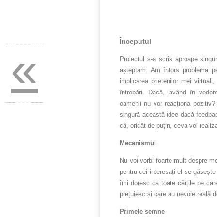
Începutul
«
Proiectul s-a scris aproape singu
așteptam. Am întors problema pe
implicarea prietenilor mei virtual
întrebări. Dacă, având în veder
oamenii nu vor reacționa pozitiv?
singură această idee dacă feedback
că, oricât de puțin, ceva voi reali
Mecanismul
Nu voi vorbi foarte mult despre me
pentru cei interesați el se găseșt
îmi doresc ca toate cărțile pe car
prețuiesc și care au nevoie reală de
Primele semne