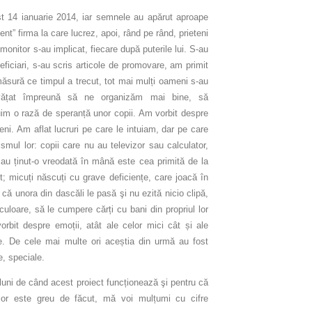
t 14 ianuarie 2014, iar semnele au apărut aproape
nt” firma la care lucrez, apoi, rând pe rând, prieteni
 monitor s-au implicat, fiecare după puterile lui. S-au
neficiari, s-au scris articole de promovare, am primit
 măsură ce timpul a trecut, tot mai mulți oameni s-au
nvățat împreună să ne organizăm mai bine, să
im o rază de speranță unor copii. Am vorbit despre
eni. Am aflat lucruri pe care le intuiam, dar pe care
mul lor: copii care nu au televizor sau calculator,
 au ținut-o vreodată în mână este cea primită de la
t; micuți născuți cu grave deficiențe, care joacă în
 că unora din dascăli le pasă şi nu ezită nicio clipă,
culoare, să le cumpere cărți cu bani din propriul lor
rbit despre emoții, atât ale celor mici cât și ale
. De cele mai multe ori aceștia din urmă au fost
e, speciale.
luni de când acest proiect funcționează şi pentru că
rilor este greu de făcut, mă voi mulțumi cu cifre