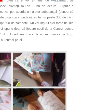
cred că și voi ați auzi de
vALLuntar
, de
ăceii plantați sau de Clubul de lectură. Surpriza a
u ne pot acorda un ajutor substanțial (pentru că
 organizare juridică), au trimis peste 300 de
cărți
t 300 de zâmbete. Nu voi înșirui aici toate titlurile
voi spune doar că fiecare copil de la Centrul pentru
ner” din Hunedoara îl are de acum tovarăș pe
Tom
i nu numai pe ei.