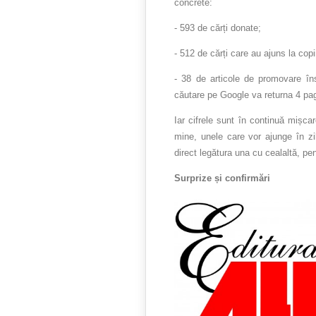
concrete:
- 593 de cărți donate;
- 512 de cărți care au ajuns la copi
- 38 de articole de promovare îns
căutare pe Google va returna 4 pa
Iar cifrele sunt în continuă mișc
mine, unele care vor ajunge în zi
direct legătura una cu cealaltă, pent
Surprize și confirmări