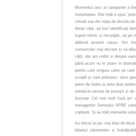
Momentul zero al campaniei a fos
instantaneu. Mai întâi a spus “preze
virtuali sau din viața de dincolo de
donat cărți, au fost identificați be
suport tehnic și încurajări, iar pe
alăturat acestei cauze. Am î
comunicăm mai eficient și să dăru
cărți, dar am vorbit și despre oam
până acum nu le știam în dramatis
pentru care singura carte pe care
școală și care prețuiesc orice ges
piese de teatru și asta doar pentru
știindu-le nevoia de povești și de 
buzunar. Cel mai mult însă am vo
mesagerilor Semnului SPRE carte
copleșiți. Și au trăit momente unic
Au trecut un pic mai bine de două 
bilanțul zâmbetelor și îmbrățișă