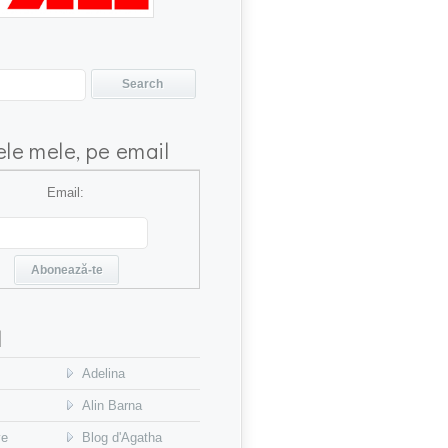
ele mele, pe email
Email:
l
Adelina
Alin Barna
ve
Blog d'Agatha