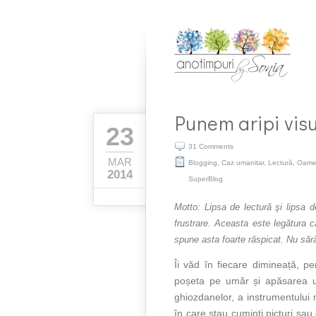
Punem aripi visu
23
31 Comments
MAR
Blogging
,
Caz umanitar
,
Lectură
,
Oamen
2014
SuperBlog
Motto
:
Lipsa de lectură şi lipsa d
frustrare. Aceasta este legătura 
spune asta foarte răspicat. Nu sără
Îi văd în fiecare dimineață, p
poșeta pe umăr și apăsarea u
ghiozdanelor, a instrumentului
în care stau cuminţi picturi sau 