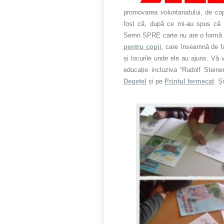
promovarea voluntariatului, de cop
fost că, după ce mi-au spus că n
Semn SPRE carte nu are o formă de
pentru copii
, care înseamnă de fap
și locurile unde ele au ajuns. Vă 
educație incluziva “Rudolf Stei
Degețel
și pe
Prințul fermecat
. Ș