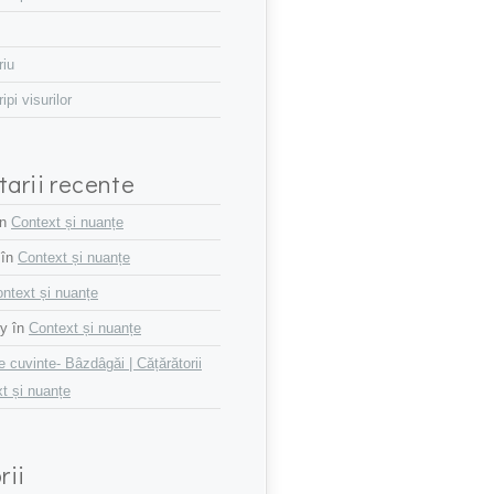
riu
pi visurilor
arii recente
în
Context și nuanțe
în
Context și nuanțe
ntext și nuanțe
ly în
Context și nuanțe
 cuvinte- Bâzdâgăi | Cățărătorii
t și nuanțe
rii