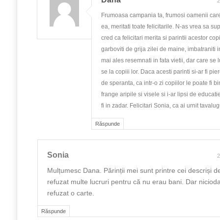
2
Frumoasa campania ta, frumosi oamenii care 
ea, meritati toate felicitarile. N-as vrea sa s
cred ca felicitari merita si parintii acestor cop
garboviti de grija zilei de maine, imbatraniti 
mai ales resemnati in fata vietii, dar care s
se la copiii lor. Daca acesti parinti si-ar fi pi
de speranta, ca intr-o zi copiilor le poate fi b
frange aripile si visele si i-ar lipsi de educa
fi in zadar. Felicitari Sonia, ca ai urnit tavalug
Răspunde
Sonia
2
Mulțumesc Dana. Părinții mei sunt printre cei descriși d
refuzat multe lucruri pentru că nu erau bani. Dar niciod
refuzat o carte.
Răspunde