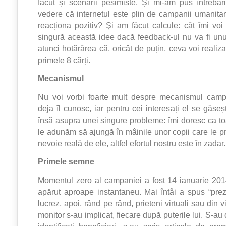
făcut și scenarii pesimiste. Și mi-am pus întrebă
vedere că internetul este plin de campanii umanita
reacționa pozitiv? Şi am făcut calcule: cât îmi voi
singură această idee dacă feedback-ul nu va fi unu
atunci hotărârea că, oricât de puțin, ceva voi reali
primele 8 cărți.
Mecanismul
Nu voi vorbi foarte mult despre mecanismul campan
deja îl cunosc, iar pentru cei interesați el se găse
însă asupra unei singure probleme: îmi doresc ca toa
le adunăm să ajungă în mâinile unor copii care le pr
nevoie reală de ele, altfel efortul nostru este în zadar.
Primele semne
Momentul zero al campaniei a fost 14 ianuarie 201
apărut aproape instantaneu. Mai întâi a spus “prez
lucrez, apoi, rând pe rând, prieteni virtuali sau din 
monitor s-au implicat, fiecare după puterile lui. S-au 