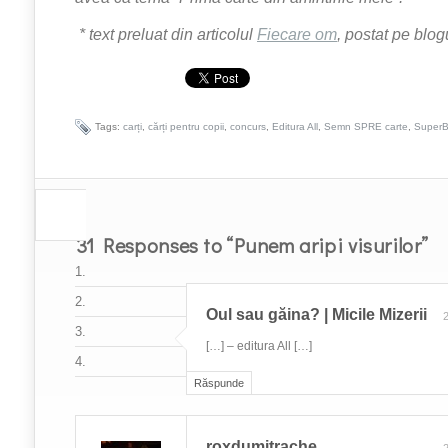
* text preluat din articolul
Fiecare om
, postat pe blogu
Tags:
carți
,
cărți pentru copii
,
concurs
,
Editura All
,
Semn SPRE carte
,
SuperB
31 Responses to “Punem aripi visurilor”
Oul sau găina? | Micile Mizerii
2
[…] – editura All […]
Răspunde
roxdumitrache