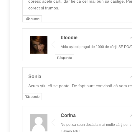
doresc acele cărți, dar fie ca cel mai bun să câștige. P
corect și frumos.
Răspunde
bloodie
2
Abia aștept pragul de 1000 de cărți. SE POA
Răspunde
Sonia
2
Acum știu că se poate. De fapt sunt convinsă că vom reu
Răspunde
Corina
2
Nu pot sa spun decât,la mai multe cărți pentr
! Bravo Adi !