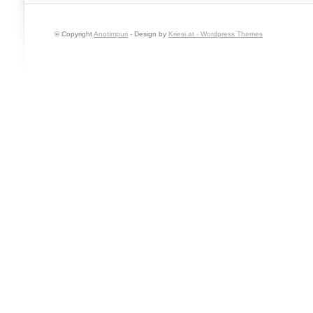
© Copyright
Anotimpuri
- Design by
Kriesi.at - Wordpress Themes