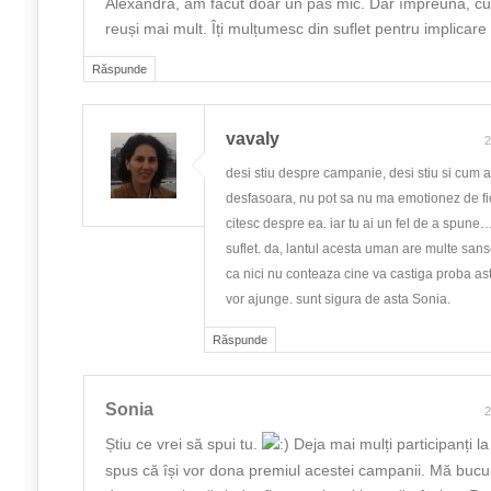
Alexandra, am făcut doar un pas mic. Dar împreună, c
reuși mai mult. Îți mulțumesc din suflet pentru implicare ș
Răspunde
vavaly
2
desi stiu despre campanie, desi stiu si cum 
desfasoara, nu pot sa nu ma emotionez de f
citesc despre ea. iar tu ai un fel de a spune…
suflet. da, lantul acesta uman are multe sanse
ca nici nu conteaza cine va castiga proba asta
vor ajunge. sunt sigura de asta Sonia.
Răspunde
Sonia
2
Știu ce vrei să spui tu.
Deja mai mulți participanți l
spus că își vor dona premiul acestei campanii. Mă bucur