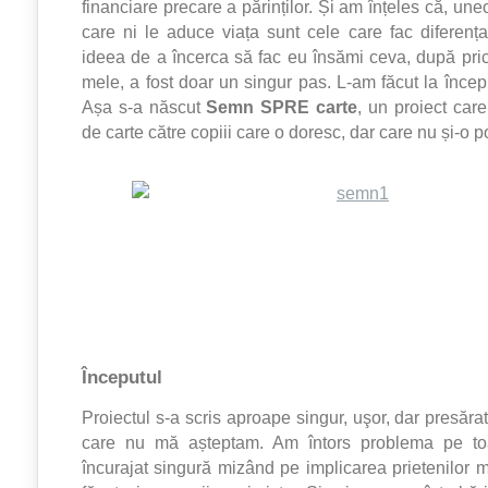
financiare precare a părinților. Și am înțeles că, uneo
care ni le aduce viața sunt cele care fac diferenț
ideea de a încerca să fac eu însămi ceva, după pric
mele, a fost doar un singur pas. L-am făcut la începu
Așa s-a născut
Semn SPRE carte
, un proiect car
de carte către copiii care o doresc, dar care nu și-o p
Începutul
Proiectul s-a scris aproape singur, uşor, dar presărat
care nu mă așteptam. Am întors problema pe toa
încurajat singură mizând pe implicarea prietenilor m