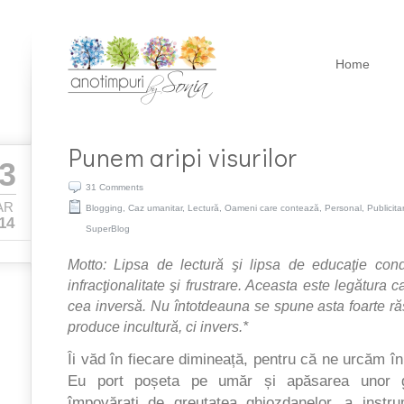
Home
Punem aripi visurilor
3
31 Comments
AR
Blogging
,
Caz umanitar
,
Lectură
,
Oameni care contează
,
Personal
,
Publicitar
14
SuperBlog
Motto
:
Lipsa de lectură şi lipsa de educaţie cond
infracţionalitate şi frustrare. Aceasta este legătura 
cea inversă. Nu întotdeauna se spune asta foarte ră
produce incultură, ci invers.*
Îi văd în fiecare dimineață, pentru că ne urcăm î
Eu port poșeta pe umăr și apăsarea unor g
împovărați de greutatea ghiozdanelor, a instru