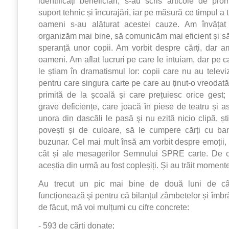
identificați beneficiari, s-au scris articole de pr
suport tehnic și încurajări, iar pe măsură ce timpul a t
oameni s-au alăturat acestei cauze. Am învăța
organizăm mai bine, să comunicăm mai eficient și s
speranță unor copii. Am vorbit despre cărți, dar a
oameni. Am aflat lucruri pe care le intuiam, dar pe
le știam în dramatismul lor: copii care nu au televi
pentru care singura carte pe care au ținut-o vreodat
primită de la școală și care prețuiesc orice gest;
grave deficiențe, care joacă în piese de teatru și a
unora din dascăli le pasă şi nu ezită nicio clipă, ș
povești și de culoare, să le cumpere cărți cu ban
buzunar. Cel mai mult însă am vorbit despre emoții, 
cât și ale mesagerilor Semnului SPRE carte. De c
aceștia din urmă au fost copleșiți. Și au trăit moment
Au trecut un pic mai bine de două luni de câ
funcționează şi pentru că bilanțul zâmbetelor și îmbră
de făcut, mă voi mulțumi cu cifre concrete:
- 593 de cărți donate;