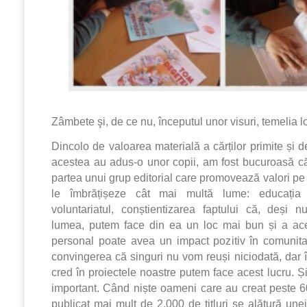
Zâmbete şi, de ce nu, începutul unor visuri, temelia lo
Dincolo de valoarea materială a cărților primite și d
acestea au adus-o unor copii, am fost bucuroasă că
partea unui grup editorial care promovează valori pe
le îmbrățișeze cât mai multă lume: educația 
voluntariatul, conștientizarea faptului că, deși
lumea, putem face din ea un loc mai bun și a ac
personal poate avea un impact pozitiv în comunita
convingerea că singuri nu vom reuși niciodată, dar î
cred în proiectele noastre putem face acest lucru. Și
important. Când niște oameni care au creat peste 60
publicat mai mult de 2.000 de titluri se alătură une