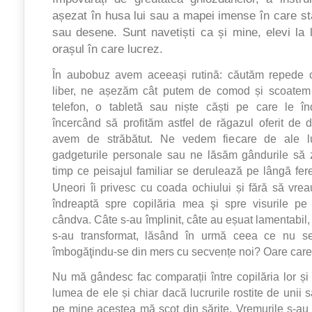
așezat în husa lui sau a mapei imense în care sta
sau desene. Sunt navetiști ca și mine, elevi la l
orașul în care lucrez.
În aubobuz avem aceeași rutină: căutăm repede c
liber, ne așezăm cât putem de comod și scoatem
telefon, o tabletă sau niște căști pe care le î
încercând să profităm astfel de răgazul oferit de 
avem de străbătut. Ne vedem fiecare de ale lui
gadgeturile personale sau ne lăsăm gândurile să z
timp ce peisajul familiar se derulează pe lângă fere
Uneori îi privesc cu coada ochiului și fără să vre
îndreaptă spre copilăria mea şi spre visurile pe 
cândva. Câte s-au împlinit, câte au eșuat lamentabil,
s-au transformat, lăsând în urmă ceea ce nu se
îmbogăţindu-se din mers cu secvențe noi? Oare care s
Nu mă gândesc fac comparații între copilăria lor și
lumea de ele și chiar dacă lucrurile rostite de unii sa
pe mine acestea mă scot din sărite. Vremurile s-au 