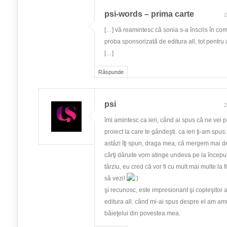
psi-words – prima carte
2
[…] vă reamintesc că sonia s-a înscris în com
proba sponsorizată de editura all, tot pentru a
[…]
Răspunde
psi
2
îmi amintesc ca ieri, când ai spus că ne vei 
proiect la care te gândeşti. ca ieri ţi-am spu
astăzi îţi spun, draga mea, că mergem mai d
cărţi dăruite vom atinge undeva pe la început
târziu, eu cred că vor fi cu mult mai multe la f
să vezi!
şi recunosc, este impresionant şi copleşitor a
editura all. când mi-ai spus despre el am amu
băieţelui din povestea mea.