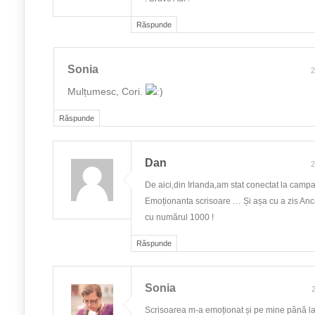
Răspunde
Sonia
2
Mulțumesc, Cori.
Răspunde
Dan
2
De aici,din Irlanda,am stat conectat la campa
Emoționanta scrisoare … Și așa cu a zis An
cu numărul 1000 !
Răspunde
Sonia
2
Scrisoarea m-a emoționat și pe mine până la 