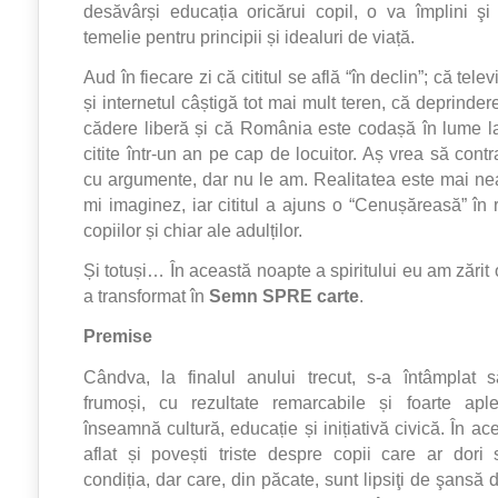
desăvârși educația oricărui copil, o va împlini şi 
temelie pentru principii și idealuri de viață.
Aud în fiecare zi că cititul se află “în declin”; că telev
și internetul câștigă tot mai mult teren, că deprindere
cădere liberă și că România este codașă în lume l
citite într-un an pe cap de locuitor. Aș vrea să cont
cu argumente, dar nu le am. Realitatea este mai ne
mi imaginez, iar cititul a ajuns o “Cenușăreasă” în 
copiilor și chiar ale adulților.
Și totuși… În această noapte a spiritului eu am zărit 
a transformat în
Semn SPRE carte
.
Premise
Cândva, la finalul anului trecut, s-a întâmplat s
frumoși, cu rezultate remarcabile și foarte apl
înseamnă cultură, educație și inițiativă civică. În 
aflat și povești triste despre copii care ar dori
condiția, dar care, din păcate, sunt lipsiţi de şansă d