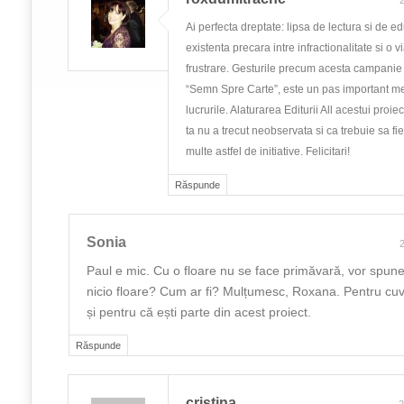
2
Ai perfecta dreptate: lipsa de lectura si de e
existenta precara intre infractionalitate si o v
frustrare. Gesturile precum acesta campanie 
“Semn Spre Carte”, este un pas important m
lucrurile. Alaturarea Editurii All acestui proiec
ta nu a trecut neobservata si ca trebuie sa fi
multe astfel de initiative. Felicitari!
Răspunde
Sonia
2
Paul e mic. Cu o floare nu se face primăvară, vor spune 
nicio floare? Cum ar fi? Mulțumesc, Roxana. Pentru cu
și pentru că ești parte din acest proiect.
Răspunde
cristina