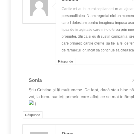
2
Cartile mi-au bucurat copilaria si m-au ajuta
personalitatea. N-am regretat nici un moment
care-l detestam pentru imaginea impusa asup
lipsa de imaginatie care mi-o oferea prin mesa
prompter. Stii ca si eu iti sustin campania, si
care primesc cartile oferite, sa fie la fel de fer
de farmecul lor, incat sa continue sa citeas
Răspunde
Sonia
2
Știu Cristina și îți mulțumesc. De fapt, dacă stau bine
voi, la birou sunteți primele care aflați ce se mai întâm
Răspunde
Dana