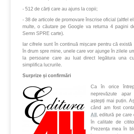
- 512 de cărți care au ajuns la copii;
- 38 de articole de promovare înscrise oficial (altfel 
multe, o căutare pe Google va returna 4 pagini de
Semn SPRE carte).
Iar cifrele sunt în continuă mișcare pentru că exist
în drum spre mine, unele care vor ajunge în zilele ur
la persoane care au luat direct legătura una cu
simplifica lucrurile.
Surprize și confirmări
Ca în orice întrepr
neprevăzute apar
aștepți mai puțin. A
când am fost cont
All
, editură pe car
în calitate de citi
Prezența mea în bl