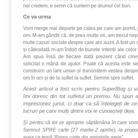
noi credem, e semn că suntem pe drumul cel bun.
Ce va urma
Vom merge mai departe pe calea pe care am pornit,
om. M-am gândit că, de prea multe ori, am trecut ne
multe cazuri sociale despre care am auzit. A fost un
și câteodată m-am îndoit de bunele intenții ale celo
Am spus însă de fiecare dată prezent când cine
solicitat o mână de ajutor. Poate că acesta este sec
construim un lanț uman și transmitem vestea despr
om în om și de la suflet la suflet. Semne spre suflet.
Acest articol a fost scris pentru SuperBlog și 
îmi doresc din tot sufletul un premiu. Nu spun 
impresionez juriul, ci doar ca să înțelegeți de c
lucruri pe care mulți dintre voi le cunoașteți deja.
Și pentru că tot se aproprie săptămâna în care vo
Semnul SPRE carte (27 martie-2 aprilie), la prop
avea ca temă
“
Prima carte din amintirile mele”.