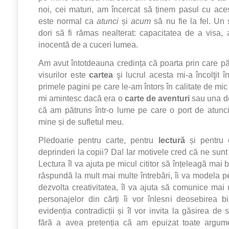
noi, cei maturi, am încercat să ținem pasul cu aces
este normal ca
atunci
și
acum
să nu fie la fel. Un 
dori să fi rămas nealterat: capacitatea de a visa, 
inocentă de a cuceri lumea.
Am avut întotdeauna credința că poarta prin care 
visurilor este
cartea
şi lucrul acesta mi-a încolţit î
primele pagini pe care le-am întors în calitate de mic ş
mi amintesc dacă era o
carte de aventuri
sau una 
că am pătruns într-o lume pe care o port de atunc
mine și de sufletul meu.
Pledoarie pentru carte, pentru
lectură
și pentru 
deprinderi la copii? Da! Iar motivele cred că ne sunt
Lectura îl va ajuta pe micul cititor să înțeleagă mai 
răspundă la mult mai multe întrebări, îi va modela pe
dezvolta creativitatea, îl va ajuta să comunice mai 
personajelor din cărți îi vor înlesni deosebirea b
evidenția contradicții și îl vor invita la găsirea de
fără a avea pretenția că am epuizat toate argume