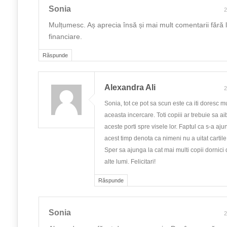
Sonia
2
Mulțumesc. Aș aprecia însă și mai mult comentarii fără lin
financiare.
Răspunde
Alexandra Ali
2
Sonia, tot ce pot sa scun este ca iti doresc mu
aceasta incercare. Toti copiii ar trebuie sa 
aceste porti spre visele lor. Faptul ca s-a aju
acest timp denota ca nimeni nu a uitat cartile 
Sper sa ajunga la cat mai multi copii dornici
alte lumi. Felicitari!
Răspunde
Sonia
2