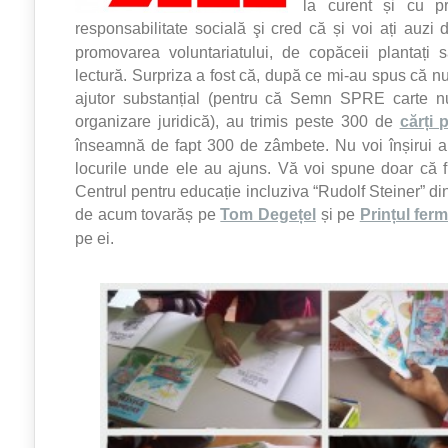
la curent și cu p
responsabilitate socială şi cred că și voi ați auzi
promovarea voluntariatului, de copăceii plantați
lectură. Surpriza a fost că, după ce mi-au spus că n
ajutor substanțial (pentru că Semn SPRE carte 
organizare juridică), au trimis peste 300 de
cărți 
înseamnă de fapt 300 de zâmbete. Nu voi înșirui aici
locurile unde ele au ajuns. Vă voi spune doar că f
Centrul pentru educație incluziva “Rudolf Steiner” d
de acum tovarăș pe
Tom Degețel
și pe
Prințul fer
pe ei.