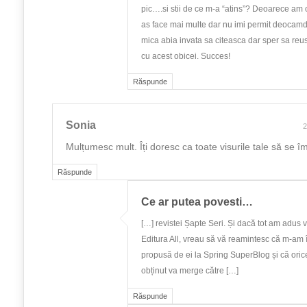
pic….si stii de ce m-a “atins”? Deoarece am o
as face mai multe dar nu imi permit deocam
mica abia invata sa citeasca dar sper sa reu
cu acest obicei. Succes!
Răspunde
Sonia
2
Mulțumesc mult. Îți doresc ca toate visurile tale să se î
Răspunde
Ce ar putea povesti…
[…] revistei Șapte Seri. Și dacă tot am adus
Editura All, vreau să vă reamintesc că m-am 
propusă de ei la Spring SuperBlog și că ori
obținut va merge către […]
Răspunde