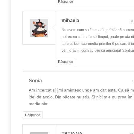
Răspunde
mihaela
31
Nu avem cum sa fim media primilor 6 oameni
petrecem cel mai mult timpul, poate pe aia nic
cel mai bun caz media primilor 6 pe care ii iu
veni grav in contradictie cu principiul “contrar
Răspunde
Sonia
1
Am încercat s[ ]mi amintesc unde am citit asta. Ca să ma
idei de acolo. Din păcate nu știu. Și nici mie nu prea îm
media aia.
Răspunde
TATIANA