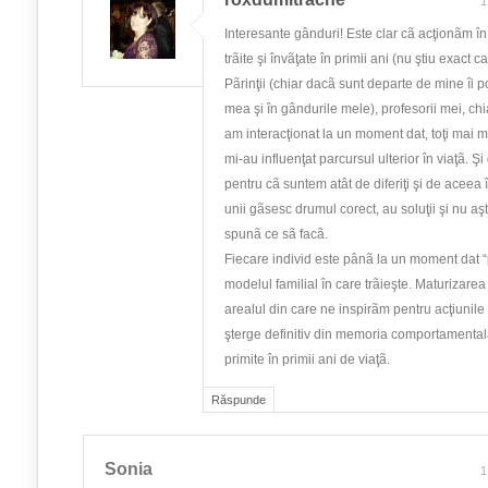
1
Interesante gânduri! Este clar cã acţionãm în
trãite şi învãţate în primii ani (nu ştiu exact ca
Pãrinţii (chiar dacã sunt departe de mine îi 
mea şi în gândurile mele), profesorii mei, chia
am interacţionat la un moment dat, toţi mai m
mi-au influenţat parcursul ulterior în viaţã. Şi
pentru cã suntem atât de diferiţi şi de aceea î
unii gãsesc drumul corect, au soluţii şi nu aşt
spunã ce sã facã.
Fiecare individ este pânã la un moment dat “p
modelul familial în care trãieşte. Maturizarea 
arealul din care ne inspirãm pentru acţiunile
şterge definitiv din memoria comportamentalã
primite în primii ani de viaţã.
Răspunde
Sonia
1