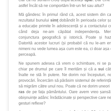
astfel încât să ne comportăm într-un fel sau altul?
Mă gândesc în primul rând că, acest sistem din ca
rezultatul bunului
simț
dobândit în perioada celor ș
a educație primite în adolescență și a contactului c
când deja ne-am căpătat independența. Mer
conjunctura geografică și istorică. Poate și haz
Datorită acestor lucruri (și probabil că nu le-am e
nimeni nu vede lumea așa cum este ea, ci doar așa 
perceapă.
Ne spunem adesea că vrem o schimbare, ni se p
chiar pe drumul pe care îl merităm și că a
sui
căt
înalte ne stă în putere. Ne dorim noi începuturi, no
provocări. Încercăm să părăsim sistemul de referință 
să migrăm către unul nou. Poate că ne dorim uneori c
ras
de pe fața pământului. Oare avem vreo șans
obișnuințe adânc înrădăcinate și perspective care 
gesturi reflexe?