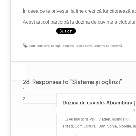
În ceea ce te privește, la tine crezi că funcționează 
Acest articol participă la duzina de cuvinte a clubului
Tags:
bun simț
,
dorință
,
educație
,
perspectivă
,
sisteme de referință
28 Responses to “Sisteme și oglinzi”
Duzina de cuvinte- Abrambura | 
31
[…] Au mai scris Psi , Vladen, oglinda lui
erised, ComiCultural, Dan, Sonia, bloodie, d