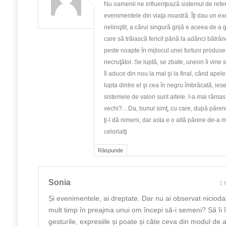
Nu oamenii ne influenţează sistemul de referi
evenimentele din viaţa noastră. Îţi dau un ex
neliniştit, a cărui singură grijă e aceea de a
care să trăiască fericit până la adânci bătrâne
peste noapte în mijlocul unei furtuni produs
necruţător. Se luptă, se zbate, uneori îi vine
îl aduce din nou la mal şi la final, când apele
lupta dintre el şi cea în negru îmbrăcată, iese
sistemele de valori sunt altele. I-a mai răma
vechi?…Da, bunul simţ, cu care, după părere
ţi-l dă nimeni, dar asta e o altă părere de-a m
celorlalţi
Răspunde
Sonia
1 
Și evenimentele, ai dreptate. Dar nu ai observat niciod
mult timp în preajma unui om începi să-i semeni? Să îi
gesturile, expresiile și poate și câte ceva din modul de 