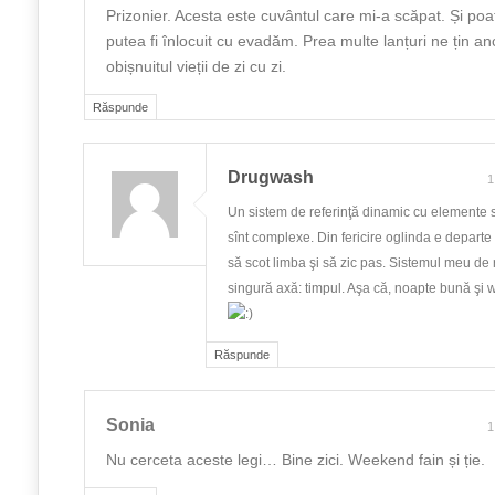
Prizonier. Acesta este cuvântul care mi-a scăpat. Și po
putea fi înlocuit cu evadăm. Prea multe lanțuri ne țin anc
obișnuitul vieții de zi cu zi.
Răspunde
Drugwash
1
Un sistem de referinţă dinamic cu elemente s
sînt complexe. Din fericire oglinda e departe
să scot limba şi să zic pas. Sistemul meu de 
singură axă: timpul. Aşa că, noapte bună şi 
Răspunde
Sonia
1
Nu cerceta aceste legi… Bine zici. Weekend fain și ție.