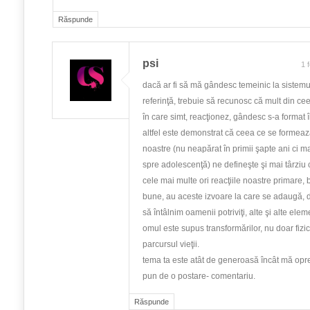
Răspunde
psi
1 
dacă ar fi să mă gândesc temeinic la sistemu
referinţă, trebuie să recunosc că mult din cee
în care simt, reacţionez, gândesc s-a format î
altfel este demonstrat că ceea ce se formează
noastre (nu neapărat în primii şapte ani ci m
spre adolescenţă) ne defineşte şi mai târziu c
cele mai multe ori reacţiile noastre primare,
bune, au aceste izvoare la care se adaugă,
să întâlnim oamenii potriviţi, alte şi alte ele
omul este supus transformărilor, nu doar fizic
parcursul vieţii.
tema ta este atât de generoasă încât mă opre
pun de o postare- comentariu.
Răspunde