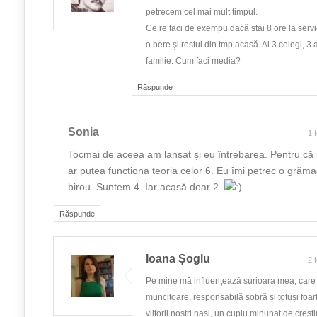
petrecem cel mai mult timpul.
Ce re faci de exempu dacă stai 8 ore la servici
o bere şi restul din tmp acasă. Ai 3 colegi, 3 a
familie. Cum faci media?
Răspunde
Sonia
1 
Tocmai de aceea am lansat și eu întrebarea. Pentru că
ar putea funcționa teoria celor 6. Eu îmi petrec o grăma
birou. Suntem 4. Iar acasă doar 2.
Răspunde
Ioana Șoglu
2 
Pe mine mă influențează surioara mea, care 
muncitoare, responsabilă sobră și totuși foar
viitorii noștri nași, un cuplu minunat de crești