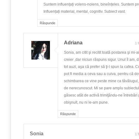
Suntem influențați volens-nolens, bineînțeles. Suntem pr
Influențați material, mental, cognitiv. Subiect vast.
Răspunde
Adriana
1 
Sonia, am citit şi recitit toată postarea şi mi-ai
creier ,dar niciun răspuns sigur. Unul îl am, da
tot auzi, aşa că prefer să ţi-l spun la cafea. 
pot fi media a ceva sau a cuiva, pentru că do
schimbarea ce vine peste mine ca tăvălugul
de nerecunoscut. Mi se pare amplu subiectul
găsesc atât de activă trimiţându-ne întrebări
obişnuit, nu ni le-am pune.
Răspunde
Sonia
1 