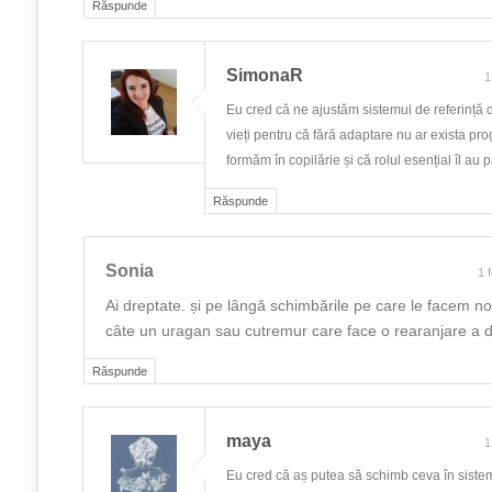
Răspunde
SimonaR
1
Eu cred că ne ajustăm sistemul de referință d
vieți pentru că fără adaptare nu ar exista prog
formăm în copilărie și că rolul esențial îl au pă
Răspunde
Sonia
1 
Ai dreptate. și pe lângă schimbările pe care le facem noi
câte un uragan sau cutremur care face o rearanjare a d
Răspunde
maya
1
Eu cred că aș putea să schimb ceva în siste