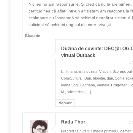
Nici eu nu am răspunsurile. Și cred că nu le are nimeni.
certitudinea că aflați într-un alt sistem am reacționa la f
schimbare nu înseamnă să schimbi neapărat sistemul. 
suficient să schimbi unghiul din care privești.
Răspunde
Duzina de cuvinte:
DEC@LOG.
virtual Outback
1 
[…] mai scris la duzină: Vladen, Scorpio, ogli
ComiCultural, Dan, bloodie, dan, Sonia, rox
Ioana Soglu, Adriana, Vienela, Drugwash, 
M., adicherish, […]
Răspunde
Radu Thor
1 
Nu cred că putem fi media primilor 6 oameni