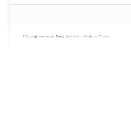
© Copyright
Anotimpuri
- Design by
Kriesi.at - Wordpress Themes