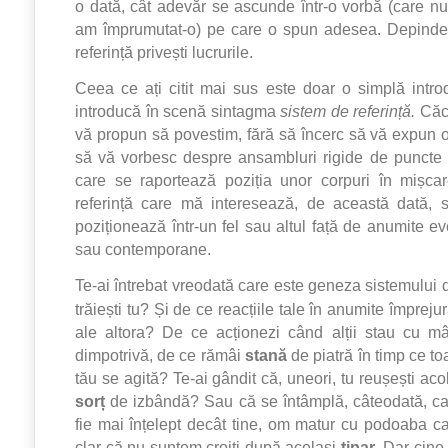
o dată, cât adevăr se ascunde într-o vorbă (care nu
am împrumutat-o) pe care o spun adesea. Depinde
referință privești lucrurile.
Ceea ce ați citit mai sus este doar o simplă intr
introducă în scenă sintagma
sistem de referință.
Căc
vă propun să povestim, fără să încerc să vă expun o 
să vă vorbesc despre ansambluri rigide de puncte 
care se raportează poziția unor corpuri în mișc
referință care mă interesează, de această dată, 
poziționează într-un fel sau altul față de anumite e
sau contemporane.
Te-ai întrebat vreodată care este geneza sistemului d
trăiești tu? Și de ce reacțiile tale în anumite împrejur
ale altora? De ce acționezi când alții stau cu m
dimpotrivă, de ce rămâi
stană
de piatră în timp ce to
tău se agită? Te-ai gândit că, uneori, tu reușești aco
sorț
de izbândă? Sau că se întâmplă, câteodată, c
fie mai înțelept decât tine, om matur cu podoaba c
clar că nu suntem croiți după același
tipar
. Dar cine