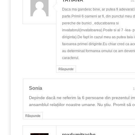
31
Daca ma gandesc bine, ar putea fi adevarat.
parte.Primii 6 oameni ar fi, din punctul meu d
pereche de bunici , educatoarea si
invatatorul(invatatoarea).Poate si al 7 -lea- p
diriginta).De fapt in cazul meu as putea taia i
favoarea primei diriginte.Eu chiar cred ca a
au determinat formarea omului ce am devenit
caracterul.
Răspunde
Sonia
1
Depinde dacă ne referim la 6 persoane din prezentul im
ansamblul relațiilor noastre umane. Nu știu. Promit să c
Răspunde
roxdumitrache