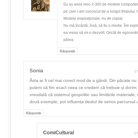
Eu aș avea vreo 2-300 de modele comportame
pe care i-am cunoscut de-a lungul timpului, 
Modele inspiraționale, nu de copiat.
Nu mă încântă, însă, să fiu o medie. Îmi expl
ea vreau să mi-o dezvolt. Oricât de egocentri
părea.
Răspunde
Sonia
1 
Ăsta ar fi cel mai corect mod de a gândi. Din păcate nu
putem să fim exact ceea ce credem că trebuie și dorim.
vreodată că sistemul geopolitic sau limitările materiale
două exemple, pot influența destul de serios parcursul
Răspunde
ComiCultural
1 