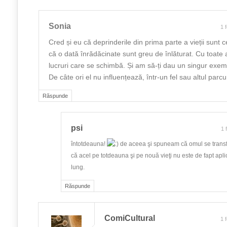
Sonia
1 
Cred și eu că deprinderile din prima parte a vieții sunt cel
că o dată înrădăcinate sunt greu de înlăturat. Cu toate a
lucruri care se schimbă. Și am să-ți dau un singur exemp
De câte ori el nu influențează, într-un fel sau altul parc
Răspunde
psi
1 
întotdeauna!
de aceea şi spuneam că omul se trans
că acel pe totdeauna şi pe nouă vieţi nu este de fapt apl
lung.
Răspunde
ComiCultural
1 