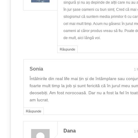
singură și nu aș depinde de alții care nu au
în jur șase oameni cu bun simț. Cred că mai co
silogismul că suntem media primilor 6 cu ca
cel mai mult timp. Acum nu găsesc în jurul meu
oameni al căror produs vreau să fiu. Poate d
de mult, aici lângă voi.
Răspunde
Sonia
1 
Întâlnirile din real life mai țin și de întâmplare sau conj
foarte mult timp la job și sunt fericită că în jurul meu s
deosebiți. Am fost norocoasă. Dar nu a fost la fel în toat
am lucrat.
Răspunde
Dana
1 