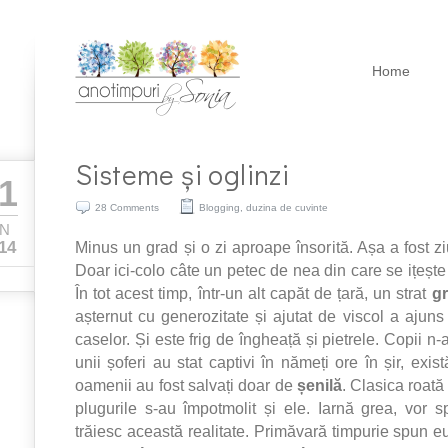
Home
Sisteme și oglinzi
1
28 Comments
Blogging
,
duzina de cuvinte
AN
Minus un grad și o zi aproape însorită. Așa a fost z
14
Doar ici-colo câte un petec de nea din care se ițește
În tot acest timp, într-un alt capăt de țară, un strat
g
așternut cu generozitate și ajutat de viscol a ajuns
caselor. Și este frig de îngheață și pietrele. Copii n
unii șoferi au stat captivi în nămeți ore în șir, exist
oamenii au fost salvați doar de
șenilă
. Clasica roată 
plugurile s-au împotmolit și ele. Iarnă grea, vor s
trăiesc această realitate. Primăvară timpurie spun eu