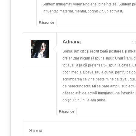
Suntem influențați volens-nolens, bineînțeles. Suntem pr
Influențați material, mental, cognitiv. Subiect vast.
Răspunde
Adriana
1 
Sonia, am citit şi recitit toată postarea şi mi-ai
creier ,dar niciun răspuns sigur. Unul îl am, da
tot auzi, aşa că prefer să ţi-l spun la cafea. 
pot fi media a ceva sau a cuiva, pentru că do
schimbarea ce vine peste mine ca tăvălugul
de nerecunoscut. Mi se pare amplu subiectul
găsesc atât de activă trimiţându-ne întrebări
obişnuit, nu ni le-am pune.
Răspunde
Sonia
1 