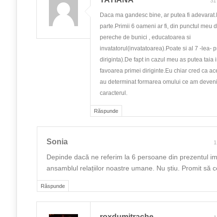
31
Daca ma gandesc bine, ar putea fi adevarat.
parte.Primii 6 oameni ar fi, din punctul meu d
pereche de bunici , educatoarea si
invatatorul(invatatoarea).Poate si al 7 -lea- p
diriginta).De fapt in cazul meu as putea taia i
favoarea primei diriginte.Eu chiar cred ca a
au determinat formarea omului ce am devenit
caracterul.
Răspunde
Sonia
1
Depinde dacă ne referim la 6 persoane din prezentul im
ansamblul relațiilor noastre umane. Nu știu. Promit să c
Răspunde
roxdumitrache