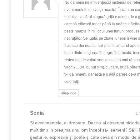
Nu oamenii ne influenţează sistemul de referi
evenimentele din viaţa noastră. Îţi dau un ex
neliniştit, a cărui singură grijă e aceea de a
care să trăiască fericit până la adânci bătrâne
peste noapte în mijlocul unei furtuni produs
necruţător. Se luptă, se zbate, uneori îi vine
îl aduce din nou la mal şi la final, când apele
lupta dintre el şi cea în negru îmbrăcată, iese
sistemele de valori sunt altele. I-a mai răma
vechi?…Da, bunul simţ, cu care, după părere
ţi-l dă nimeni, dar asta e o altă părere de-a m
celorlalţi
Răspunde
Sonia
1 
Și evenimentele, ai dreptate. Dar nu ai observat niciod
mult timp în preajma unui om începi să-i semeni? Să îi
gesturile, expresiile și poate și câte ceva din modul de 