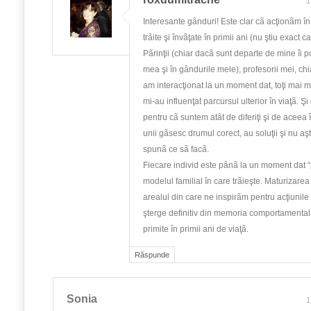
1
Interesante gânduri! Este clar cã acţionãm în
trãite şi învãţate în primii ani (nu ştiu exact ca
Pãrinţii (chiar dacã sunt departe de mine îi 
mea şi în gândurile mele), profesorii mei, chia
am interacţionat la un moment dat, toţi mai m
mi-au influenţat parcursul ulterior în viaţã. Şi
pentru cã suntem atât de diferiţi şi de aceea î
unii gãsesc drumul corect, au soluţii şi nu aşt
spunã ce sã facã.
Fiecare individ este pânã la un moment dat “p
modelul familial în care trãieşte. Maturizarea 
arealul din care ne inspirãm pentru acţiunile
şterge definitiv din memoria comportamentalã
primite în primii ani de viaţã.
Răspunde
Sonia
1