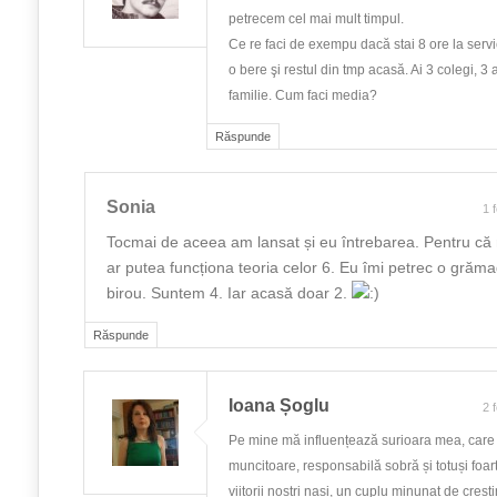
petrecem cel mai mult timpul.
Ce re faci de exempu dacă stai 8 ore la servici
o bere şi restul din tmp acasă. Ai 3 colegi, 3 a
familie. Cum faci media?
Răspunde
Sonia
1 
Tocmai de aceea am lansat și eu întrebarea. Pentru că
ar putea funcționa teoria celor 6. Eu îmi petrec o grăma
birou. Suntem 4. Iar acasă doar 2.
Răspunde
Ioana Șoglu
2 
Pe mine mă influențează surioara mea, care 
muncitoare, responsabilă sobră și totuși foar
viitorii noștri nași, un cuplu minunat de crești