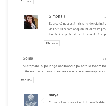
Răspunde
SimonaR
1
Eu cred că ne ajustăm sistemul de referință d
vieți pentru că fără adaptare nu ar exista prog
formăm în copilărie și că rolul esențial îl au pă
Răspunde
Sonia
1 
Ai dreptate. și pe lângă schimbările pe care le facem noi
câte un uragan sau cutremur care face o rearanjare a d
Răspunde
maya
1
Eu cred că aș putea să schimb ceva în siste