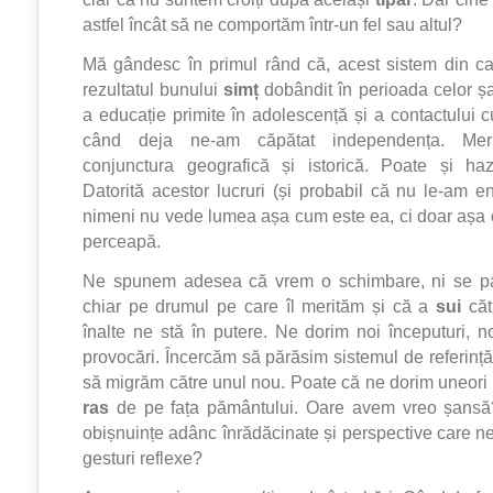
astfel încât să ne comportăm într-un fel sau altul?
Mă gândesc în primul rând că, acest sistem din ca
rezultatul bunului
simț
dobândit în perioada celor ș
a educație primite în adolescență și a contactului c
când deja ne-am căpătat independența. Mer
conjunctura geografică și istorică. Poate și haz
Datorită acestor lucruri (și probabil că nu le-am e
nimeni nu vede lumea așa cum este ea, ci doar așa 
perceapă.
Ne spunem adesea că vrem o schimbare, ni se p
chiar pe drumul pe care îl merităm și că a
sui
căt
înalte ne stă în putere. Ne dorim noi începuturi, no
provocări. Încercăm să părăsim sistemul de referință 
să migrăm către unul nou. Poate că ne dorim uneori c
ras
de pe fața pământului. Oare avem vreo șans
obișnuințe adânc înrădăcinate și perspective care 
gesturi reflexe?