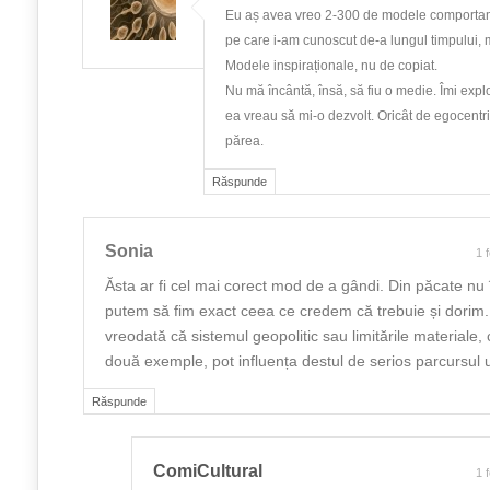
Eu aș avea vreo 2-300 de modele comportame
pe care i-am cunoscut de-a lungul timpului, 
Modele inspiraționale, nu de copiat.
Nu mă încântă, însă, să fiu o medie. Îmi expl
ea vreau să mi-o dezvolt. Oricât de egocentri
părea.
Răspunde
Sonia
1 
Ăsta ar fi cel mai corect mod de a gândi. Din păcate nu
putem să fim exact ceea ce credem că trebuie și dorim.
vreodată că sistemul geopolitic sau limitările materiale
două exemple, pot influența destul de serios parcursul
Răspunde
ComiCultural
1 