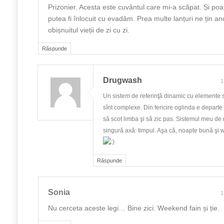
Prizonier. Acesta este cuvântul care mi-a scăpat. Și po
putea fi înlocuit cu evadăm. Prea multe lanțuri ne țin anc
obișnuitul vieții de zi cu zi.
Răspunde
Drugwash
1
Un sistem de referinţă dinamic cu elemente s
sînt complexe. Din fericire oglinda e departe
să scot limba şi să zic pas. Sistemul meu de 
singură axă: timpul. Aşa că, noapte bună şi 
Răspunde
Sonia
1
Nu cerceta aceste legi… Bine zici. Weekend fain și ție.