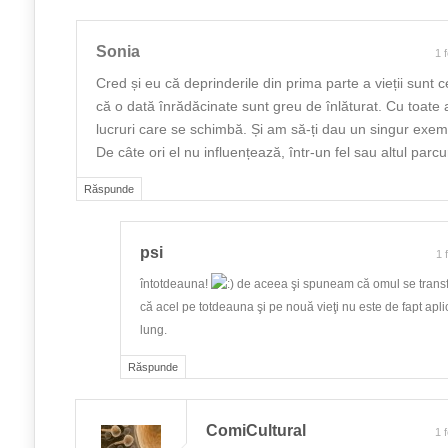
Sonia
1 
Cred și eu că deprinderile din prima parte a vieții sunt cel
că o dată înrădăcinate sunt greu de înlăturat. Cu toate a
lucruri care se schimbă. Și am să-ți dau un singur exemp
De câte ori el nu influențează, într-un fel sau altul parc
Răspunde
psi
1 
întotdeauna!
de aceea şi spuneam că omul se trans
că acel pe totdeauna şi pe nouă vieţi nu este de fapt apl
lung.
Răspunde
ComiCultural
1 