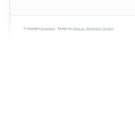
© Copyright
Anotimpuri
- Design by
Kriesi.at - Wordpress Themes