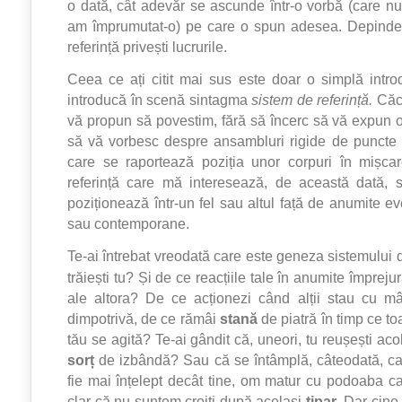
o dată, cât adevăr se ascunde într-o vorbă (care nu
am împrumutat-o) pe care o spun adesea. Depinde
referință privești lucrurile.
Ceea ce ați citit mai sus este doar o simplă intr
introducă în scenă sintagma
sistem de referință.
Căc
vă propun să povestim, fără să încerc să vă expun o 
să vă vorbesc despre ansambluri rigide de puncte 
care se raportează poziția unor corpuri în mișc
referință care mă interesează, de această dată, 
poziționează într-un fel sau altul față de anumite e
sau contemporane.
Te-ai întrebat vreodată care este geneza sistemului d
trăiești tu? Și de ce reacțiile tale în anumite împrejur
ale altora? De ce acționezi când alții stau cu m
dimpotrivă, de ce rămâi
stană
de piatră în timp ce to
tău se agită? Te-ai gândit că, uneori, tu reușești aco
sorț
de izbândă? Sau că se întâmplă, câteodată, c
fie mai înțelept decât tine, om matur cu podoaba c
clar că nu suntem croiți după același
tipar
. Dar cine