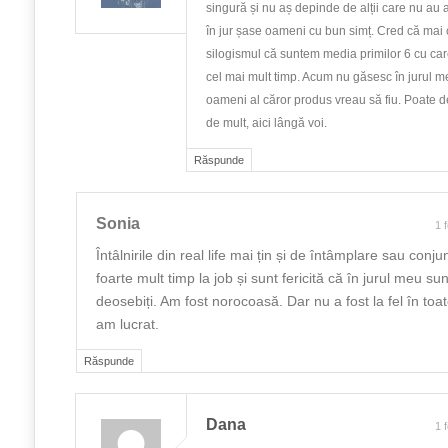
singură și nu aș depinde de alții care nu au
în jur șase oameni cu bun simț. Cred că mai co
silogismul că suntem media primilor 6 cu ca
cel mai mult timp. Acum nu găsesc în jurul meu
oameni al căror produs vreau să fiu. Poate d
de mult, aici lângă voi.
Răspunde
Sonia
1 
Întâlnirile din real life mai țin și de întâmplare sau conj
foarte mult timp la job și sunt fericită că în jurul meu s
deosebiți. Am fost norocoasă. Dar nu a fost la fel în toat
am lucrat.
Răspunde
Dana
1 