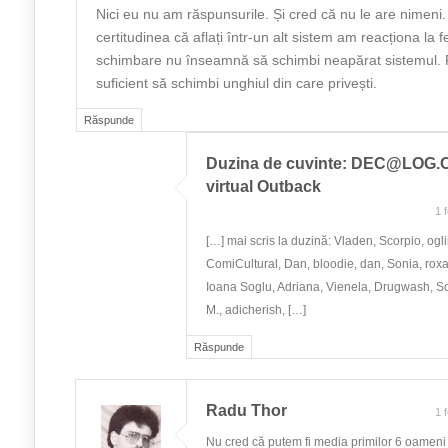
Nici eu nu am răspunsurile. Și cred că nu le are nimeni.
certitudinea că aflați într-un alt sistem am reacționa la f
schimbare nu înseamnă să schimbi neapărat sistemul. 
suficient să schimbi unghiul din care privești.
Răspunde
Duzina de cuvinte:
DEC@LOG.
virtual Outback
1 
[…] mai scris la duzină: Vladen, Scorpio, ogli
ComiCultural, Dan, bloodie, dan, Sonia, rox
Ioana Soglu, Adriana, Vienela, Drugwash, 
M., adicherish, […]
Răspunde
Radu Thor
1 
Nu cred că putem fi media primilor 6 oameni