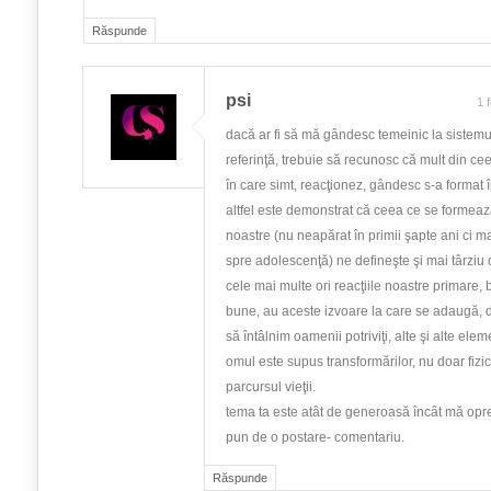
Răspunde
psi
1 
dacă ar fi să mă gândesc temeinic la sistemu
referinţă, trebuie să recunosc că mult din cee
în care simt, reacţionez, gândesc s-a format î
altfel este demonstrat că ceea ce se formează
noastre (nu neapărat în primii şapte ani ci m
spre adolescenţă) ne defineşte şi mai târziu c
cele mai multe ori reacţiile noastre primare,
bune, au aceste izvoare la care se adaugă,
să întâlnim oamenii potriviţi, alte şi alte ele
omul este supus transformărilor, nu doar fizic
parcursul vieţii.
tema ta este atât de generoasă încât mă opre
pun de o postare- comentariu.
Răspunde