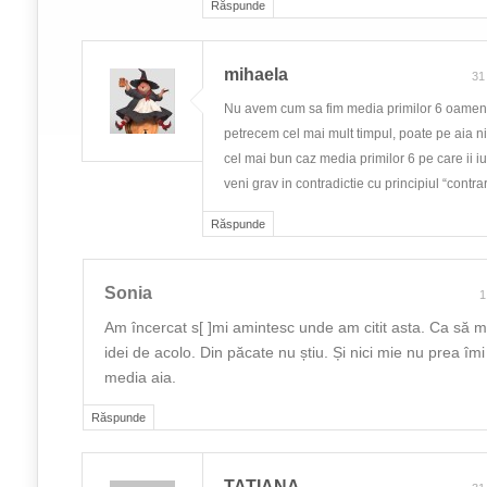
Răspunde
mihaela
31
Nu avem cum sa fim media primilor 6 oameni
petrecem cel mai mult timpul, poate pe aia nic
cel mai bun caz media primilor 6 pe care ii iu
veni grav in contradictie cu principiul “contrar
Răspunde
Sonia
1
Am încercat s[ ]mi amintesc unde am citit asta. Ca să ma
idei de acolo. Din păcate nu știu. Și nici mie nu prea îm
media aia.
Răspunde
TATIANA