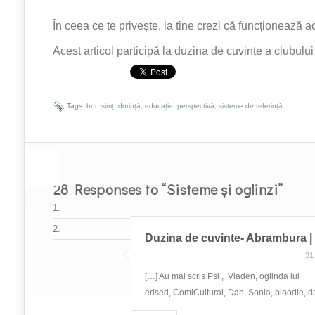
În ceea ce te privește, la tine crezi că funcționează 
Acest articol participă la duzina de cuvinte a clubului
Tags:
bun simț
,
dorință
,
educație
,
perspectivă
,
sisteme de referință
28 Responses to “Sisteme și oglinzi”
Duzina de cuvinte- Abrambura | 
31
[…] Au mai scris Psi , Vladen, oglinda lui
erised, ComiCultural, Dan, Sonia, bloodie, d