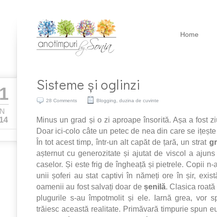
Home
Sisteme și oglinzi
1
28 Comments
Blogging
,
duzina de cuvinte
AN
Minus un grad și o zi aproape însorită. Așa a fost z
14
Doar ici-colo câte un petec de nea din care se ițește
În tot acest timp, într-un alt capăt de țară, un strat
g
așternut cu generozitate și ajutat de viscol a ajuns
caselor. Și este frig de îngheață și pietrele. Copii n
unii șoferi au stat captivi în nămeți ore în șir, exist
oamenii au fost salvați doar de
șenilă
. Clasica roată 
plugurile s-au împotmolit și ele. Iarnă grea, vor s
trăiesc această realitate. Primăvară timpurie spun eu