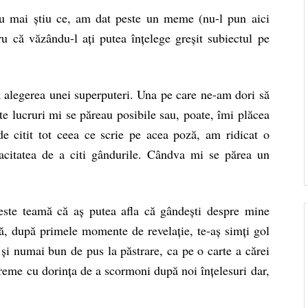
u mai știu ce, am dat peste un meme (nu-l pun aici
ru că văzându-l ați putea înțelege greșit subiectul pe
alegerea unei superputeri. Una pe care ne-am dori să
e lucruri mi se păreau posibile sau, poate, îmi plăcea
e citit tot ceea ce scrie pe acea poză, am ridicat o
acitatea de a citi gândurile. Cândva mi se părea un
ste teamă că aș putea afla că gândești despre mine
că, după primele momente de revelație, te-aș simți gol
și numai bun de pus la păstrare, ca pe o carte a cărei
vreme cu dorința de a scormoni după noi înțelesuri dar,