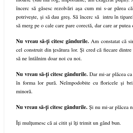
încerc să găsesc rezolvări așa cum mi s-ar părea că 
potrivește, și să dau greș. Să încerc să intru în tipare
să merg pe o cale care pare corectă, dar care ar putea 
Nu vreau să-ți citesc gândurile.
Am constatat că si
cel construit din țesătura lor. Și cred că fiecare dint
să ne întâlnim doar noi cu noi.
Nu vreau să-ți citesc gândurile.
Dar mi-ar plăcea ca c
în forma lor pură. Neîmpodobite cu floricele și bri
minoră.
Nu vreau să-ți citesc gândurile.
Și nu mi-ar plăcea ni
Îți mulțumesc că ai citit și îți trimit un gând bun.