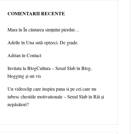
COMENTARII RECENTE
Mara
în
În căutarea simțului pierdut…
Adelle
în
Una sută optzeci. De grade.
Adrian în
Contact
Invitata la BlogCultura – Sexul Slab
în
Blog,
blogging și un vis
Un videoclip care inspira pana si pe cei care nu
iubesc chestiile motivationale – Sexul Slab
în
Răi și
nepăsători?