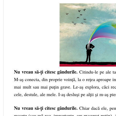
Nu vreau să-ți citesc gândurile.
Citindu-le pe ale ta
M-aș conecta, din proprie voință, la o rețea aproape in
mai mult sau mai puțin grave. Le-aș explora, căci recu
cele, destule, ale mele. I-aș desluși pe alții și m-aș pi
Nu vreau să-ți citesc gândurile.
Chiar dacă ele, pent
moarte (sau mă rog, importante, am exagerat puțin). A