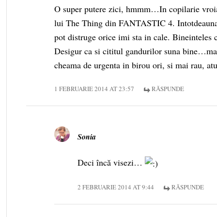
O super putere zici, hmmm…In copilarie vroi
lui The Thing din FANTASTIC 4. Intotdeauna m
pot distruge orice imi sta in cale. Bineinteles 
Desigur ca si cititul gandurilor suna bine…mai 
cheama de urgenta in birou ori, si mai rau, at
1 FEBRUARIE 2014 AT 23:57
RĂSPUNDE
Sonia
Deci încă visezi…
2 FEBRUARIE 2014 AT 9:44
RĂSPUNDE