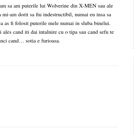
am sa am puterile lui Wolverine din X-MEN sau ale
i-am dorit sa fiu indestructibil, numai eu insa sa
ca as fi folosit puterile mele numai in sluba binelui.
ales cand iti dai intalnire cu o tipa sau cand sefu te
unci cand… sotia e furioasa.