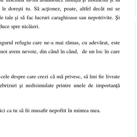
le dorești tu. Să acționez, poate, altfel decât mi se
le tale și să fac lucruri caraghioase sau nepotrivite. Și
duce spre nicăieri.
ngurul refugiu care ne-a mai rămas, cu adevărat, este
re noi avem nevoie, din când în când, de un loc în care
ele despre care crezi că mă privesc, să îmi fie livrate
zbrizuri și nedisimulate printre unele de importanță
ci ca tu să fii musafir nepoftit în mintea mea.