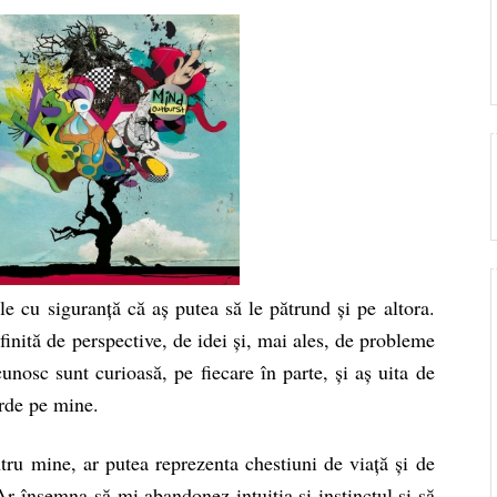
le cu siguranță că aș putea să le pătrund și pe altora.
finită de perspective, de idei și, mai ales, de probleme
nosc sunt curioasă, pe fiecare în parte, și aș uita de
erde pe mine.
ru mine, ar putea reprezenta chestiuni de viață și de
r însemna să-mi abandonez intuiția și instinctul și să