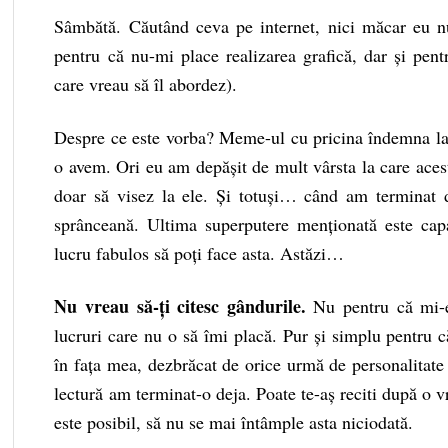
Sâmbătă. Căutând ceva pe internet, nici măcar eu n
pentru că nu-mi place realizarea grafică, dar și pent
care vreau să îl abordez).
Despre ce este vorba? Meme-ul cu pricina îndemna la 
o avem. Ori eu am depășit de mult vârsta la care acest
doar să visez la ele. Și totuși… când am terminat d
sprânceană. Ultima superputere menționată este cap
lucru fabulos să poți face asta. Astăzi…
Nu vreau să-ți citesc gândurile.
Nu pentru că mi-e
lucruri care nu o să îmi placă. Pur și simplu pentru 
în fața mea, dezbrăcat de orice urmă de personalitate 
lectură am terminat-o deja. Poate te-aș reciti după o 
este posibil, să nu se mai întâmple asta niciodată.