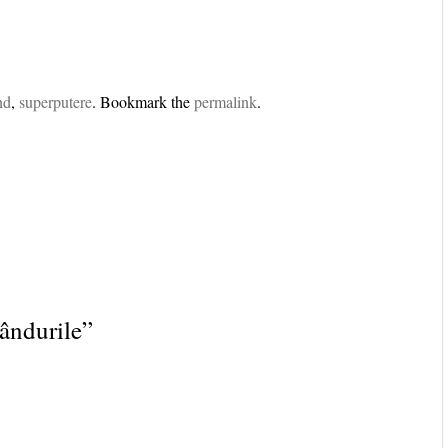
nd
,
superputere
. Bookmark the
permalink
.
gândurile
”