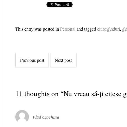
This entry was posted in
Personal
and tagged
citire g\nduri
,
g\
Post navigation
Previous post
Next post
11 thoughts on “
Nu vreau să-ți citesc 
Vlad Ciochina