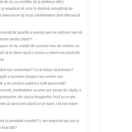
ăd de ce, cu condiţia să-şi păstreze stilul,
a şi neapărat să scrie în deplină cunoştiinţă de
 televiziune îşi riscă credibilitatea când difuzează
recvență de apariție a acestui gen de articole care să
toare pentru cititori?
 spun că da, există! din punctul meu de vedere, nu
ă să le citesc dacă-s scrise cu talent sau dacă îmi
are.
ânt sau creativitate? Ce ar trebui să primeze?
rijă a lucrurilor despre care scriem sau
de a da oricărui subiect o notă personală?
servat, creativitatea nu prea are şanse de câştig. o
sponsorilor, din cauza bloggerilor, încă nu m-am
 este că sponsorii adoră un pr mare, cât mai mare!
eț al prestației noastre? L-am negociat sau pur și
 fixat alții?