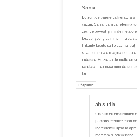
Sonia
Eu sunt de părere că literatura ș
cazuri. Ca să luăm ca referință t
zeci de povești și mii de metafore
fost conștienți că nimeni nu va sta
linkurile făcute să fie cât mai puț
și va cumpăra o mașină pentru că
îndoiesc. Eu zic că de multe ori c
răsplată… cu maximum de puncte 
lei.
Răspunde
abisurile
Chestia cu creativitatea 
pompos creative cand de f
ingredientul lipsa la apre
metafora si adevertorialul