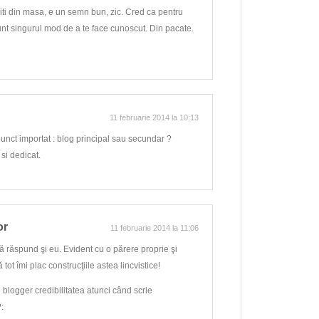
esiti din masa, e un semn bun, zic. Cred ca pentru
nt singurul mod de a te face cunoscut. Din pacate.
11 februarie 2014 la 10:13
unct importat : blog principal sau secundar ?
 dedicat.
or
11 februarie 2014 la 11:06
ă răspund şi eu. Evident cu o părere proprie şi
tot îmi plac construcţiile astea lincvistice!
un blogger credibilitatea atunci când scrie
: