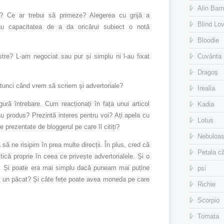
Alin Bar
e? Ce ar trebui să primeze? Alegerea cu grijă a
Blind Lo
sau capacitatea de a da oricărui subiect o notă
Bloodie
stre? L-am negociat sau pur și simplu ni l-au fixat
Cuvânta
Dragoș
atunci când vrem să scriem și advertoriale?
Irealia
ingură întrebare. Cum reacționați în fața unui articol
Kadia
u produs? Prezintă interes pentru voi? Ați apela cu
Lotus
e prezentate de bloggerul pe care îl citiți?
Nebuloa
a să ne risipim în prea multe direcții. În plus, cred că
Petala că
itică proprie în ceea ce privește advertorialele. Și o
. Și poate era mai simplu dacă puneam mai puține
psi
ele un păcat? Și câte fețe poate avea moneda pe care
Richie
Scorpio
Tomata