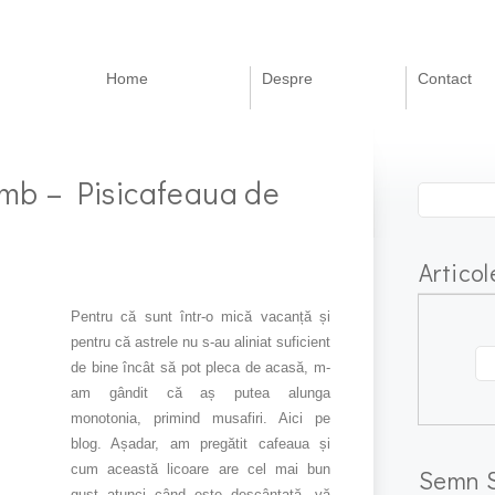
Home
Despre
Contact
mb – Pisicafeaua de
Articol
Pentru că sunt într-o mică vacanță și
pentru că astrele nu s-au aliniat suficient
de bine încât să pot pleca de acasă, m-
am gândit că aș putea alunga
monotonia, primind musafiri. Aici pe
blog. Așadar, am pregătit cafeaua și
cum această licoare are cel mai bun
Semn S
gust atunci când este descântată, vă