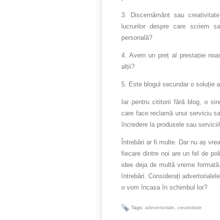
3. Discernământ sau creativitat
lucrurilor despre care scriem 
personală?
4. Avem un preț al prestației noa
alții?
5. Este blogul secundar o soluție 
Iar pentru cititorii fără blog, o s
care face reclamă unui serviciu sa
încredere la produsele sau serviciil
Întrebări ar fi multe. Dar nu aș vre
fiecare dintre noi are un fel de pol
idee deja de multă vreme formată
întrebări. Considerați advertorial
o vom încasa în schimbul lor?
Tags:
adevertoriale
,
creativitate