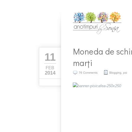
Moneda de schi
11
marți
FEB
2014
76 Comments
Blogging
,
psi