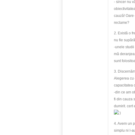
- sincer nu v
obiectivitate
cauză! Oare o
reclame?
2. Există o f
nu fie supără
-unele studii
mă deranjeaz
sunt folosito
3. Discernăm
Alegerea cu g
capacitatea 
-din ce am ob
fi din cauza 
dumirit. cert
4. Avem un pr
simplu ni l-au