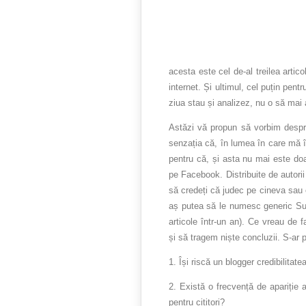
acesta este cel de-al treilea artic
internet. Și ultimul, cel puțin pe
ziua stau și analizez, nu o să mai
Astăzi vă propun să vorbim despr
senzația că, în lumea în care mă î
pentru că, și asta nu mai este doa
pe Facebook. Distribuite de autorii 
să credeți că judec pe cineva sau 
aș putea să le numesc generic Supe
articole într-un an). Ce vreau de
și să tragem niște concluzii. S-ar p
1. Își riscă un blogger credibilitat
2. Există o frecvență de apariție 
pentru cititori?