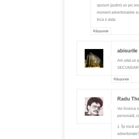
sposori (putini) un pic i
moment advertorialele su
Inca o data.
Răspunde
abisurile
Am uitat un p
SECUNDAR si
Răspunde
Radu Th
Voi încerca s
personală, că 
1. Își riscă 
advertoriale?