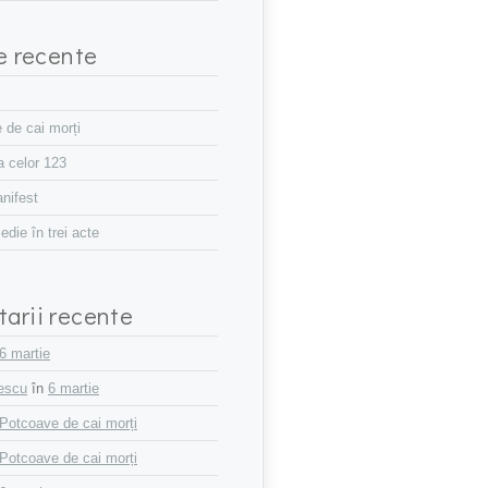
le recente
 de cai morți
a celor 123
nifest
die în trei acte
arii recente
6 martie
iescu
în
6 martie
Potcoave de cai morți
Potcoave de cai morți