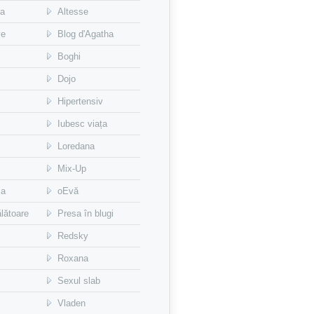
na
Altesse
ve
Blog d'Agatha
Boghi
Dojo
Hipertensiv
Iubesc viața
Loredana
Mix-Up
sa
oEvă
lătoare
Presa în blugi
Redsky
Roxana
Sexul slab
Vladen