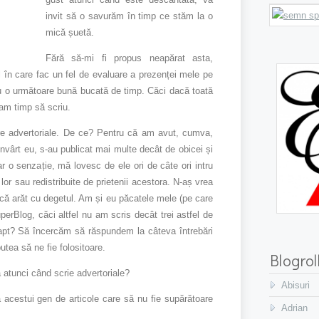
invit să o savurăm în timp ce stăm la o
mică șuetă.
Fără să-mi fi propus neapărat asta,
ol în care fac un fel de evaluare a prezenței mele pe
ntru o următoare bună bucată de timp. Căci dacă toată
 am timp să scriu.
e advertoriale. De ce? Pentru că am avut, cumva,
nvârt eu, s-au publicat mai multe decât de obicei și
r o senzație, mă lovesc de ele ori de câte ori intru
lor sau redistribuite de prietenii acestora. N-aș vrea
că arăt cu degetul. Am și eu păcatele mele (pe care
rBlog, căci altfel nu am scris decât trei astfel de
 fapt? Să încercăm să răspundem la câteva întrebări
utea să ne fie folositoare.
Blogrol
ea atunci când scrie advertoriale?
Abisuri
a acestui gen de articole care să nu fie supărătoare
Adrian