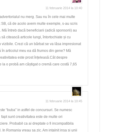
11 februarie 2014 la 10:40
i advertorialul nu merg. Sau nu în cele mai multe
ot SB, că de acolo avem multe exemple, s-au scris
. Mă întreb dacă beneficiarii (adică sponsorii) au
 să citească articole lungi, întortochiate și cu
in vizibile. Crezi că un bărbat se va lăsa impresionat
 în articolul meu ea dă frumos din gene? Mă
reativitatea este prost înțeleasă.Cât despre
la o probă am câștigat o cremă care costă 7,65
11 februarie 2014 la 10:45
este “buba” in astfel de concursuri. Se numesc
apt sunt creativitatea este de multe ori
ciere. Probabil ca ai dreptate o fi incompatibila
. In Romania vreau sa zic. Am intalnit insa si unii