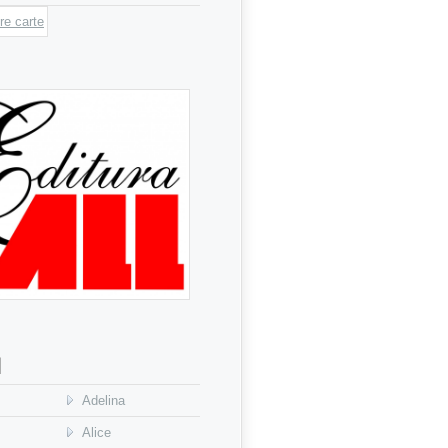
l
Adelina
Alice