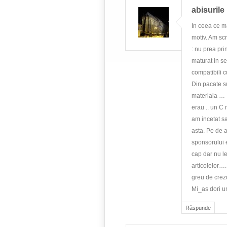
abisurile
In ceea ce m
motiv. Am scr
: nu prea pri
maturat in sen
compatibili c
Din pacate su
materiala … 
erau .. un C 
am incetat s
asta. Pe de a
sponsorului 
cap dar nu le
articolelor…
greu de crezu
Mi_as dori u
Răspunde