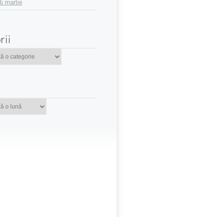
6 martie
rii