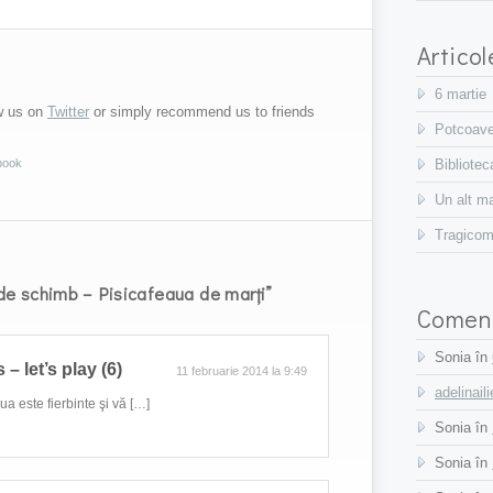
Artico
6 martie
ow us on
Twitter
or simply recommend us to friends
Potcoave
book
Bibliotec
Un alt ma
Tragicome
e schimb – Pisicafeaua de marți”
Coment
Sonia în
– let’s play (6)
11 februarie 2014 la 9:49
adelinail
ua este fierbinte şi vă […]
Sonia în
Sonia în