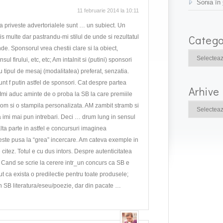
Sonia în
11 februarie 2014 la 10:11
a priveste advertorialele sunt … un subiect. Un
Catego
is multe dar pastrandu-mi stilul de unde si rezultatul
nde. Sponsorul vrea chestii clare si la obiect,
sul firului, etc, etc; Am intalnit si (putini) sponsori
u tipul de mesaj (modalitatea) preferat, senzatia.
nt f putin astfel de sponsori. Cat despre partea
Arhive
Imi aduc aminte de o proba la SB la care premiile
rom si o stampila personalizata. AM zambit stramb si
a imi mai pun intrebari. Deci … drum lung in sensul
lta parte in astfel e concursuri imaginea
este pusa la “grea” incercare. Am cateva exemple in
 citez. Totul e cu dus intors. Despre autenticitatea
. Cand se scrie la cerere intr_un concurs ca SB e
t ca exista o predilectie pentru toate produsele;
n SB literatura/eseu/poezie, dar din pacate …