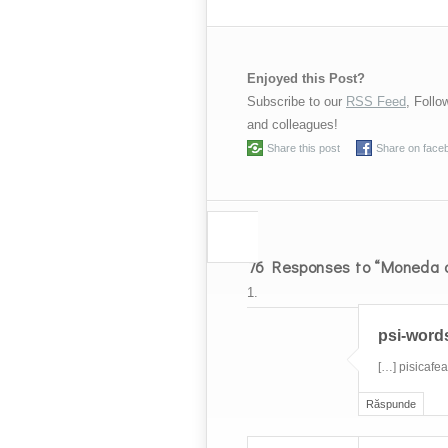
Enjoyed this Post?
Subscribe to our
RSS Feed
, Foll
and colleagues!
Share this post
Share on face
76 Responses to “Moneda d
psi-words 
[…] pisicafea
Răspunde