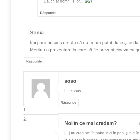
Da, chiar domniile lor…
Răspunde
Sonia
Îmi pare nespus de rău că nu m-am putut duce și eu la o
Meritau o prezentare la care să fie prezent cineva cu g
Răspunde
soso
bine spus
Răspunde
Noi în ce mai credem?
1
[…] nu cred nici în babe, nici în popi şi nici î