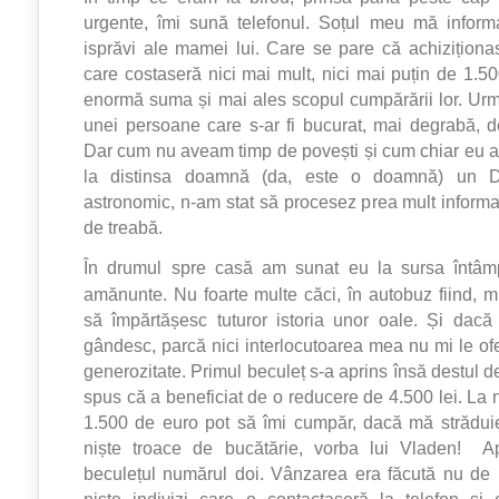
urgente, îmi sună telefonul. Soțul meu mă inform
isprăvi ale mamei lui. Care se pare că achizițion
care costaseră nici mai mult, nici mai puțin de 1.50
enormă suma și mai ales scopul cumpărării lor. Ur
unei persoane care s-ar fi bucurat, mai degrabă, d
Dar cum nu aveam timp de povești și cum chiar eu 
la distinsa doamnă (da, este o doamnă) un D
astronomic, n-am stat să procesez prea mult informa
de treabă.
În drumul spre casă am sunat eu la sursa întâmp
amănunte. Nu foarte multe căci, în autobuz fiind, m
să împărtășesc tuturor istoria unor oale. Și dac
gândesc, parcă nici interlocutoarea mea nu mi le o
generozitate. Primul beculeț s-a aprins însă destul 
spus că a beneficiat de o reducere de 4.500 lei. La
1.500 de euro pot să îmi cumpăr, dacă mă strădui
niște troace de bucătărie, vorba lui Vladen! A
beculețul numărul doi. Vânzarea era făcută nu de
niște indivizi care o contactaseră la telefon și 