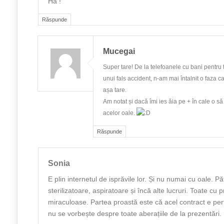
Ha !
Răspunde
Mucegai
Super tare! De la telefoanele cu bani pentru 
unui fals accident, n-am mai întalnit o faza c
așa tare.
Am notat și dacă îmi ies ăia pe + în cale o să
acelor oale.
Răspunde
Sonia
E plin internetul de isprăvile lor. Și nu numai cu oale. Păt
sterilizatoare, aspiratoare și încă alte lucruri. Toate cu p
miraculoase. Partea proastă este că acel contract e perfe
nu se vorbește despre toate aberațiile de la prezentări.