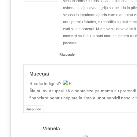
scrisori trimise cu posta. Astia ii trimiteau cart
astronomice) si aveau grija sa includa in plic 
scoasa la imprimanta) prin care o anuntau c
unui premiu fabulos, cu conditia sa mai cump
carti si alte porcarii. M-am vazut nevoita sa i
mama si sa ii iau la bani marunti, pentru a-i 
pacaleau.
Răspunde
Mucegai
ReaderIndigest?
Ăia au avut tupeul să o santajeze pe mama cu pretentii 
financiare pentru neplata la timp a unor servicii nesolicit
Răspunde
Vienela