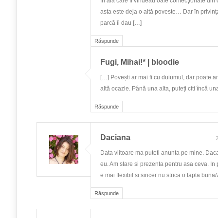
în ăia care îi vindeau oale confecţionate din o
asta este deja o altă poveste… Dar în privinţa
parcă îi dau […]
Răspunde
Fugi, Mihai!* | bloodie
[…] Povești ar mai fi cu duiumul, dar poate a
altă ocazie. Până una alta, puteți citi încă una
Răspunde
Daciana
2
Data viitoare ma puteti anunta pe mine. Dac
eu. Am stare si prezenta pentru asa ceva. I
e mai flexibil si sincer nu strica o fapta buna/z
Răspunde