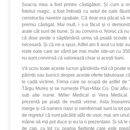
Soacra mea a fost printre câștigători. Și cum a r
fotoliul magic, a fost îmbiată cu setul de oale făurit 
construcția navelor spațiale. Că doar era păcat să i
premiu câștigat. Mai mult, i s-a făcut și o demonstr
arate cât sunt de bune. Și au convins-o. Noroc că nu
că doar peste o săptămână urma să poată scoate
necesară. Și că ne-a spus. Altfel am fi avut cu toții 
niște oale care se vând pe mai multe site-uri cu 350
nu sunt convinsă că valorează chiar și acești bani.
Vă scriu toate aceste lucruri gândindu-mă că poate vr
părinții sau bunicii despre aceste oferte fabuloase c
le cadă victime. Firma care se ocupă de astfel de “i
Târgu Mureș și se numește Plus+Max Co. Dar aflu c
sub alte nume. Miller Medical și Vera Medical.
prezentă pe piață de multă vreme. Asta înseamn
merge și că oameni naivi și neinformați sunt la tot pas
de regretul că sunt păcăliți atât de ușor, mai am unul
mâine să mă pot duce și eu la o prezentare. Și să le
de cap, cu tot cu zeama fierbinte care este pregă