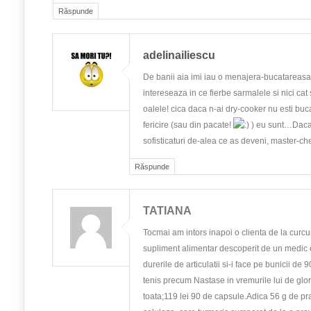
Răspunde
adelinailiescu
De banii aia imi iau o menajera-bucatareasa 
intereseaza in ce fierbe sarmalele si nici cat
oalele! cica daca n-ai dry-cooker nu esti buc
fericire (sau din pacate!
) eu sunt…Daca 
sofisticaturi de-alea ce as deveni, master-che
Răspunde
TATIANA
Tocmai am intors inapoi o clienta de la cur
supliment alimentar descoperit de un medic e
durerile de articulatii si-i face pe bunicii de 
tenis precum Nastase in vremurile lui de glo
toata;119 lei 90 de capsule.Adica 56 g de pra