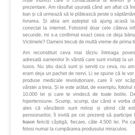
prezentare. Am răsuflat ușurată când am aflat că în
ban și că urmează să le plătească peste o săptămâ
livrarea. Și abia am așteptat să ajung acasă l
conectat la internet. Folosind doar cele câteva inf
secunde, mi s-a confirmat exact ceea ce deja bănu
Victimele? Oameni trecuți de multă vreme de prima ti
Am reconstituit ceva mai târziu întreaga povest
adresată oamenilor în vârstă care sunt invitați la un
luxos. Nu știu dacă sunt și serviți cu ceva, nu am
eram deja un pachet de nervi. Li se spune că le vor 
produse medicale revoluționare, care îi vor sc
vârstei a treia. Și le este arătat, de exemplu, fotoliu
10.000 lei și care te vindecă de toate bolile. D
hipertensiune. Scump, scump, dar când e vorba 
ales că vânzătorii sunt miloși și știind cât e
pensionarilor, îi invită pe cei prezenți să participe
fraieri
fericiți câștigă, fiecare, câte 4.500 lei. Pe ca
folosi numai la cumpărarea produsului miraculos.