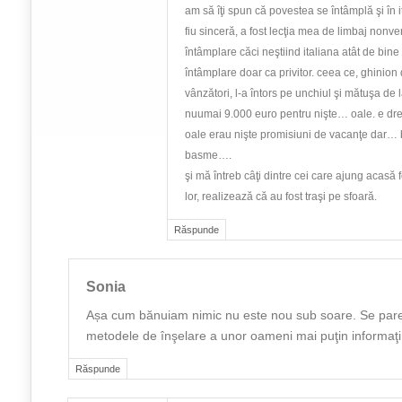
am să îţi spun că povestea se întâmplă şi în it
fiu sinceră, a fost lecţia mea de limbaj nonv
întâmplare căci neştiind italiana atât de bine
întâmplare doar ca privitor. ceea ce, ghinio
vânzători, l-a întors pe unchiul şi mătuşa de 
nuumai 9.000 euro pentru nişte… oale. e dre
oale erau nişte promisiuni de vacanţe da
basme….
şi mă întreb câţi dintre cei care ajung acasă fe
lor, realizează că au fost traşi pe sfoară.
Răspunde
Sonia
Așa cum bănuiam nimic nu este nou sub soare. Se pare
metodele de înşelare a unor oameni mai puţin informaţi
Răspunde