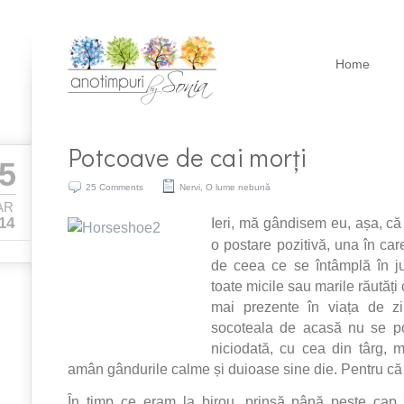
Home
Potcoave de cai morți
5
25 Comments
Nervi
,
O lume nebună
AR
Ieri, mă gândisem eu, așa, că 
14
o postare pozitivă, una în car
de ceea ce se întâmplă în ju
toate micile sau marile răutăți 
mai prezente în viața de z
socoteala de acasă nu se po
niciodată, cu cea din târg, 
amân gândurile calme și duioase sine die. Pentru c
În timp ce eram la birou, prinsă până peste cap î