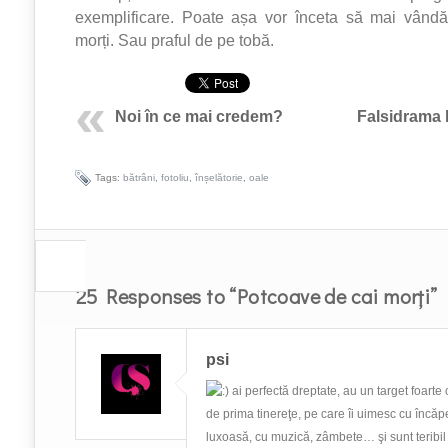
exemplificare. Poate așa vor înceta să mai vând
morți. Sau praful de pe tobă.
Noi în ce mai credem?
Falsidrama l
Tags:
bătrâni
,
fotoliu
,
înșelătorie
,
oale
25 Responses to “Potcoave de cai morți”
psi
ai perfectă dreptate, au un target foarte 
de prima tinereţe, pe care îi uimesc cu încă
luxoasă, cu muzică, zâmbete… şi sunt teribil d