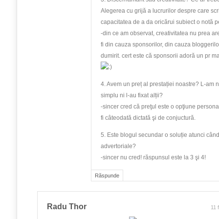
Alegerea cu grijă a lucrurilor despre care sc
capacitatea de a da oricărui subiect o notă 
-din ce am observat, creativitatea nu prea ar
fi din cauza sponsorilor, din cauza bloggeril
dumirit. cert este că sponsorii adoră un pr m
4. Avem un preț al prestației noastre? L-am n
simplu ni l-au fixat alții?
-sincer cred că preţul este o opţiune persona
fi câteodată dictată şi de conjuctură.
5. Este blogul secundar o soluție atunci cân
advertoriale?
-sincer nu cred! răspunsul este la 3 şi 4!
Răspunde
Radu Thor
11 