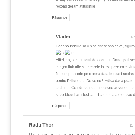
reconsiderăm atitudinile.
Răspunde
Vladen
16 
Hohoho trebuie sa vin sa citesc asa ceva, sigur v
Altfel, da, sunt cu totul de acord cu Dana, poti scr
integra linkurile si ancorele in text precum cuvin
fel cum poti scrie pe o tema data in exact acelas
pentru Psiluneala. De ce nu?! Adica daca poate fi
te chinui. Ce-i drept, putini pot scrie advertorial
superblogul ar fi fost cu articolele ca ale ei, z
Răspunde
Radu Thor
11 
Dana, sunt în cea mai mare parte de acord cu ce ai spu