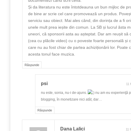
documentezi când scrii ceva.
Și da literatura nu este întotdeauna un bun mijloc de p
de bine ar scrie cel care promovează un produs. Poveșt
serviciu sau obiect. Mai ales când, din dorința de a fi ori
unele mult prea ieșite din comun. La SB și lucrul ăsta m-
uneori, că sponsorii asta au așteptat. Dar am reușit să 
(cea cu plăcile video) cu o poveste foarte personală și
care nu au fost chiar de partea achiziționării lor. Poate 
acesta tonul face muzica.
Răspunde
psi
11 
nu este, sonia, nu-i de-ajuns.
nu am eu experienţă p
blogging, în monetizare nici atât, dar…
Răspunde
Dana Lalici
11 