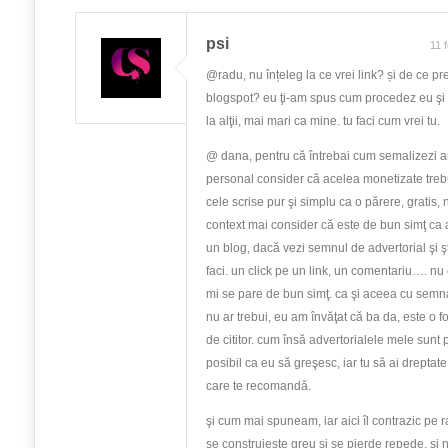
psi
11 
@radu, nu înțeleg la ce vrei link? și de ce pr
blogspot? eu ţi-am spus cum procedez eu şi
la alţii, mai mari ca mine. tu faci cum vrei tu.
@ dana, pentru că întrebai cum semalizezi ar
personal consider că acelea monetizate tre
cele scrise pur şi simplu ca o părere, gratis, n
context mai consider că este de bun simţ ca a
un blog, dacă vezi semnul de advertorial şi şti
faci. un click pe un link, un comentariu…. nu 
mi se pare de bun simţ. ca şi aceea cu semna
nu ar trebui, eu am învăţat că ba da, este o f
de cititor. cum însă advertorialele mele sunt 
posibil ca eu să greşesc, iar tu să ai drepta
care te recomandă.
şi cum mai spuneam, iar aici îl contrazic pe r
se construieşte greu şi se pierde repede. şi 