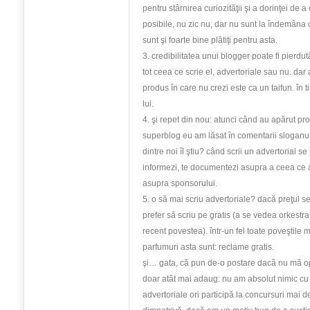
pentru stârnirea curiozităţii şi a dorinţei de 
posibile, nu zic nu, dar nu sunt la îndemâna o
sunt şi foarte bine plătiţi pentru asta.
3. credibilitatea unui blogger poate fi pierdu
tot ceea ce scrie el, advertoriale sau nu. da
produs în care nu crezi este ca un taifun. în 
lui.
4. şi repet din nou: atunci când au apărut pro
superblog eu am lăsat în comentarii sloganul
dintre noi îl ştiu? când scrii un advertorial s
informezi, te documentezi asupra a ceea ce ai
asupra sponsorului.
5. o să mai scriu advertoriale? dacă preţul se j
prefer să scriu pe gratis (a se vedea orkestra,
recent povestea). într-un fel toate poveştile
parfumuri asta sunt: reclame gratis.
şi… gata, că pun de-o postare dacă nu mă op
doar atât mai adaug: nu am absolut nimic cu 
advertoriale ori participă la concursuri mai d