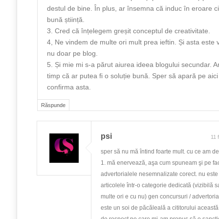
destul de bine. În plus, ar însemna că induc în eroare citi
bună știință.
3. Cred că înțelegem greșit conceptul de creativitate.
4, Ne vindem de multe ori mult prea ieftin. Și asta este v
nu doar pe blog.
5. Și mie mi s-a părut aiurea ideea blogului secundar. A
timp că ar putea fi o soluție bună. Sper să apară pe aici
confirma asta.
Răspunde
psi
11 
sper să nu mă întind foarte mult. cu ce am de
1. mă enervează, aşa cum spuneam şi pe f
advertorialele nesemnalizate corect. nu este
articolele într-o categorie dedicată (vizibilă 
multe ori e cu nu) gen concursuri / advertoria
este un soi de păcăleală a cititorului această