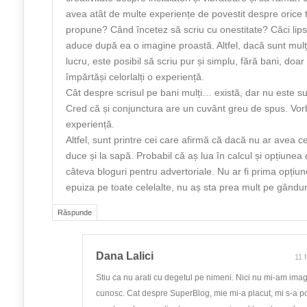
avea atât de multe experiențe de povestit despre orice
propune? Când încetez să scriu cu onestitate? Căci lipsa
aduce după ea o imagine proastă. Altfel, dacă sunt mul
lucru, este posibil să scriu pur și simplu, fără bani, doar
împărtăși celorlalți o experiență.
Cât despre scrisul pe bani mulți… există, dar nu este sufi
Cred că și conjunctura are un cuvânt greu de spus. Vorb
experiență.
Altfel, sunt printre cei care afirmă că dacă nu ar avea 
duce și la sapă. Probabil că aș lua în calcul și opțiunea
câteva bloguri pentru advertoriale. Nu ar fi prima opțiu
epuiza pe toate celelalte, nu aș sta prea mult pe gândur
Răspunde
Dana Lalici
11 
Stiu ca nu arati cu degetul pe nimeni. Nici nu mi-am imag
cunosc. Cat despre SuperBlog, mie mi-a placut, mi s-a pot