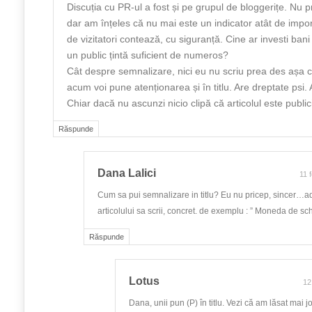
Discuția cu PR-ul a fost și pe grupul de bloggerițe. Nu 
dar am înțeles că nu mai este un indicator atât de impo
de vizitatori contează, cu siguranță. Cine ar investi ban
un public țintă suficient de numeros?
Cât despre semnalizare, nici eu nu scriu prea des așa 
acum voi pune atenționarea și în titlu. Are dreptate psi.
Chiar dacă nu ascunzi nicio clipă că articolul este publici
Răspunde
Dana Lalici
11 
Cum sa pui semnalizare in titlu? Eu nu pricep, sincer…adi
articolului sa scrii, concret. de exemplu : ” Moneda de sc
Răspunde
Lotus
12
Dana, unii pun (P) în titlu. Vezi că am lăsat mai j