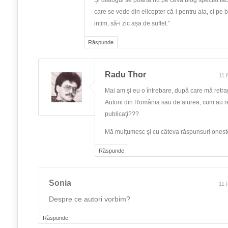
Și dialogul se poartă nu pe ceva blog special făc
care se vede din elicopter că-i pentru aia, ci pe bl
intim, să-i zic așa de suflet.”
Răspunde
Radu Thor
11 
Mai am şi eu o întrebare, după care mă retra
Autorii din România sau de aiurea, cum au re
publicaţi???
Mă mulţumesc şi cu câteva răspunsuri onest
Răspunde
Sonia
11 
Despre ce autori vorbim?
Răspunde