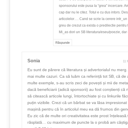
sponsorului este pusa la “grea” incercare. 
cap dar nu le citez. Totul e cu dus intors. De
articolelor…. Cand se scrie la cerere intr_u
greu de crezut ca exista o predilectie pentru
Mi_as dori un SB literatura/eseu/poezie, dar
Răspunde
Sonia
11 
Eu sunt de părere că literatura și advertorialul nu merg
mai multe cazuri. Ca să luăm ca referință tot SB, că de
multe exemple, s-au scris zeci de povești și mii de meta
dacă beneficiarii (adică sponsorii) au fost conștienți că
să citească articole lungi, întortochiate și cu linkurile fă
puțin vizibile. Crezi că un bărbat se va lăsa impresiona
mașină pentru că în articolul meu ea dă frumos din ge
Eu zic că de multe ori creativitatea este prost înțeleas
răsplată… cu maximum de puncte la o probă am câștig