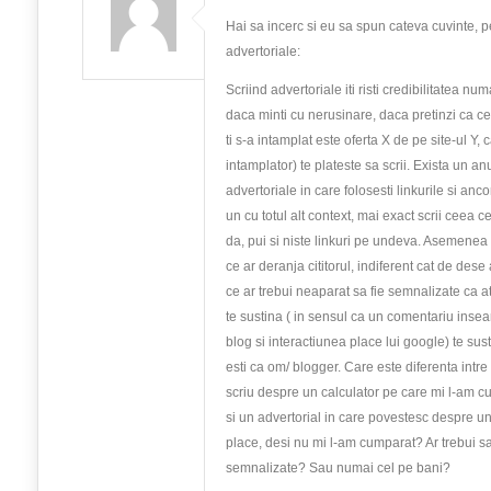
Hai sa incerc si eu sa spun cateva cuvinte, p
advertoriale:
Scriind advertoriale iti risti credibilitatea num
daca minti cu nerusinare, daca pretinzi ca ce
ti s-a intamplat este oferta X de pe site-ul Y, 
intamplator) te plateste sa scrii. Exista un an
advertoriale in care folosesti linkurile si anco
un cu totul alt context, mai exact scrii ceea ce
da, pui si niste linkuri pe undeva. Asemenea
ce ar deranja cititorul, indiferent cat de dese 
ce ar trebui neaparat sa fie semnalizate ca a
te sustina ( in sensul ca un comentariu inse
blog si interactiunea place lui google) te sus
esti ca om/ blogger. Care este diferenta intre 
scriu despre un calculator pe care mi l-am c
si un advertorial in care povestesc despre un
place, desi nu mi l-am cumparat? Ar trebui 
semnalizate? Sau numai cel pe bani?