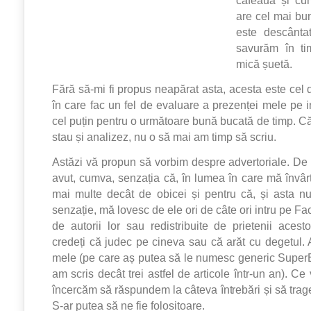
are cel mai bu
este descânta
savurăm în t
mică șuetă.
Fără să-mi fi propus neapărat asta, acesta este cel de
în care fac un fel de evaluare a prezenței mele pe in
cel puțin pentru o următoare bună bucată de timp. Că
stau și analizez, nu o să mai am timp să scriu.
Astăzi vă propun să vorbim despre advertoriale. D
avut, cumva, senzația că, în lumea în care mă învârt
mai multe decât de obicei și pentru că, și asta n
senzație, mă lovesc de ele ori de câte ori intru pe Fa
de autorii lor sau redistribuite de prietenii aces
credeți că judec pe cineva sau că arăt cu degetul.
mele (pe care aș putea să le numesc generic SuperBl
am scris decât trei astfel de articole într-un an). C
încercăm să răspundem la câteva întrebări și să trag
S-ar putea să ne fie folositoare.