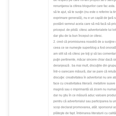
de respect pe care mi-am propus să o sancţi
renunţarea la citirea blogurilor care fac asta
să te ajut, să te susţin (nu este o referire la t
exprimare generală), nu e un capăt de ţară să
postării semnul acela care să mă facă să pri
priceput. de pildă: citesc advertorialele lui l
dar ştiu de la bun început ce citesc.
2. cred că promisiunea noastră de a susţine 
ceea ce se numeşte superblog a fost onorată
am silit să vă citesc pe toţi şi să las comenta
puţin pertinente, măcar sincere chiar dacă si
deranjează . ba mai mult, discuţiile din grupu
într-o oarecare măsură, dar se pare că reluă
discuţie: creativitatea în advertorial nu are a
face cu creativitatea literară. metafore suave 
maşină sau o imprimantă să zicem nu numai c
dar nu ştiu în ce măsură aduc valoare produ
pentru că advertorialul sau participarea la u
scop declarat promovarea, atât. sponsorul as
plăteşte de fapt. îmbinarea literaturii cu calit