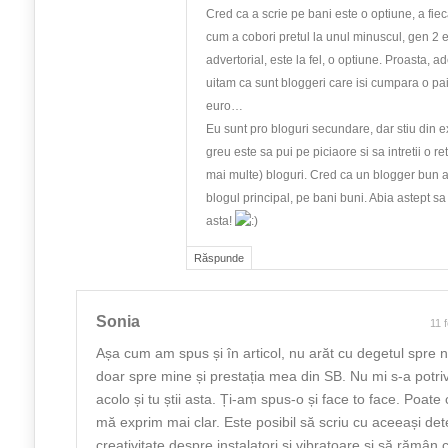
Cred ca a scrie pe bani este o optiune, a fiec
cum a cobori pretul la unul minuscul, gen 2 
advertorial, este la fel, o optiune. Proasta, a
uitam ca sunt bloggeri care isi cumpara o pa
euro…
Eu sunt pro bloguri secundare, dar stiu din e
greu este sa pui pe piciaore si sa intretii o r
mai multe) bloguri. Cred ca un blogger bun 
blogul principal, pe bani buni. Abia astept s
asta!
Răspunde
Sonia
11 
Așa cum am spus și în articol, nu arăt cu degetul spre 
doar spre mine și prestația mea din SB. Nu mi s-a potriv
acolo și tu știi asta. Ți-am spus-o și face to face. Poate c
mă exprim mai clar. Este posibil să scriu cu aceeași det
creativitate despre instalatori și vibratoare și să rămân 