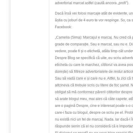
advertorial marcat astfel (caută ancora „profi”).
Dacă însă vei folosi marcaje atât de evidente, uni
ăștia cu joburi de 4 euro te vor respinge. So, ca
Facebook:
„Camelia (Sima): Marcajul e marcaj. Nu cred că 
grade de comparație. Sau e marcat, sau nu e. D
vedere, poate fi și o etichetă, atâta timp cât und
Despre Blog se specifică că uite, eu scriu advertor
eticheta cu care le marchez, cititorul va avea pos
dorește) să filtreze advertorialele de restul artico
Sau să vadă care e și care nu e. Altfel, tu zici că
altcineva că trebuie scris cu litere de foc șamd. 
obligat să mă conformez părerii cititorilor despr
să arate blogul meu, mai ales că câte capete, atâ
are o pagină Despre, cine e interesat poate s-o 
care-i faza cu blogul, despre ce scriu pe el. Pro
nu există nici un fel de marcaj. Nada. Iar dacă-l în
răspunde senin că el nu consideră că e importan