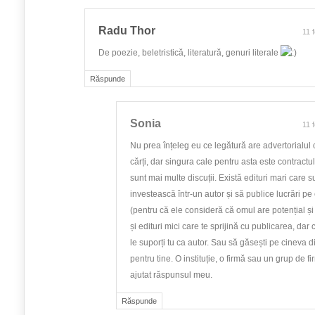
Radu Thor
11 
De poezie, beletristică, literatură, genuri literale
Răspunde
Sonia
11 
Nu prea înțeleg eu ce legătură are advertorialul
cărți, dar singura cale pentru asta este contractul 
sunt mai multe discuții. Există edituri mari care 
investească într-un autor și să publice lucrări pe 
(pentru că ele consideră că omul are potențial și
și edituri mici care te sprijină cu publicarea, dar 
le suporți tu ca autor. Sau să găsești pe cineva 
pentru tine. O instituție, o firmă sau un grup de f
ajutat răspunsul meu.
Răspunde