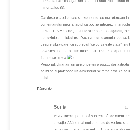
penrtu ca l-am castigat, am spus-o si anul trecut, cand m
minunat loc 83.
Cat despre credibilitate si experiente, eu ma refeream la
comentariului meu la faptul ca poti sa integrezi in articolul
ORICE TEMA ai chef, linkurile si ancorele obligatorii, in 
de cuvinte din clubul psi. Daca vrei un exemplu, poti scri
despre vibratoare, cu subiectul “ce curva este viata” , nu 
povestesti neaparat cum inlocuiesti tu bateriile aparatului
frumos se misca
Personal, chiar am un articol pe tema asta….dar astepta s
sa mi se si plateasca un advertorial pe tema asta, ca sa 
utilul.
Răspunde
Sonia
11 
Vezi? Tocmai pentru că suntem atât de diferiți a
discuție. Aflând mai multe puncte de vedere și a
tentați să judecăm mai puțin. Și poate, pe alocuri