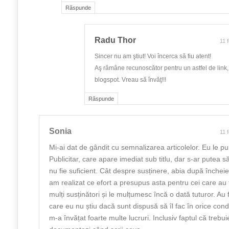
Răspunde
Radu Thor
11 
Sincer nu am ştiut! Voi încerca să fiu atent!
Aş rămâne recunoscător pentru un astfel de link,
blogspot. Vreau să învăţ!!!
Răspunde
Sonia
11 
Mi-ai dat de gândit cu semnalizarea articolelor. Eu le pu
Publicitar, care apare imediat sub titlu, dar s-ar putea să
nu fie suficient. Cât despre susținere, abia după închei
am realizat ce efort a presupus asta pentru cei care au
mulți susținători și le mulțumesc încă o dată tuturor. Au 
care eu nu știu dacă sunt dispusă să îl fac în orice cond
m-a învățat foarte multe lucruri. Inclusiv faptul că trebui