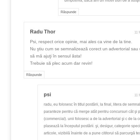
dimpotrivă, dacă am un motiv bun de a susţin
Răspunde
Radu Thor
11 
Psi, respect orice opinie, mai ales ca vine de la tine.
Nu ştiu cum se semnalizează corect un advertorial sau
să mă ajuţi în sensul ăsta!
Trebuie să plec acum dar revin!
Răspunde
psi
11 
radu, eu folosesc în titlul postării, la final, litera de semna
paranteze pentru că merge atât pentru concursuri cât şi p
(commercial). unii folosesc a de la advertorial şi c de la c
plasează la începutul postării. şi, desigur, categorie spec
articole, vizibilă înainte de a pune cititorul să parcurgă tex