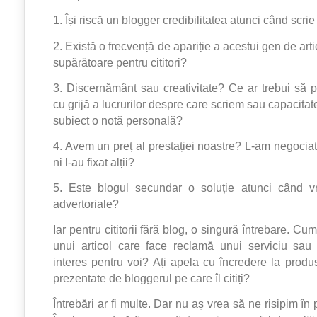
1. Își riscă un blogger credibilitatea atunci când scri
2. Există o frecvență de apariție a acestui gen de arti
supărătoare pentru cititori?
3. Discernământ sau creativitate? Ce ar trebui să
cu grijă a lucrurilor despre care scriem sau capacitat
subiect o notă personală?
4. Avem un preț al prestației noastre? L-am negociat
ni l-au fixat alții?
5. Este blogul secundar o soluție atunci când 
advertoriale?
Iar pentru cititorii fără blog, o singură întrebare. Cum
unui articol care face reclamă unui serviciu sau
interes pentru voi? Ați apela cu încredere la produs
prezentate de bloggerul pe care îl citiți?
Întrebări ar fi multe. Dar nu aș vrea să ne risipim în 