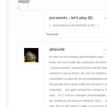
marți”
psi-words – let’s play (6)
11
[…] pisicafeaua este fierbinte şi vă […]
Răspunde
abisurile
11 
In ceea ce ma priveste advertorialele sunt …
motiv. Am scris multe dar pastrandu-mi stilul 
: nu prea prinde. Sponsorul vrea chestii clare 
maturat in sensul firului, etc, etc; Am intalnit 
compatibili cu tipul de mesaj (modalitatea) pr
Din pacate sunt f putin astfel de sponsori. C
materiala … Imi aduc aminte de o proba la S
erau .. un C rom si o stampila personalizata.
am incetat sa imi mai pun intrebari. Deci … 
asta. Pe de alta parte in astfel e concursuri 