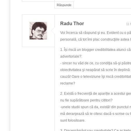
Răspunde
Radu Thor
11 
Voi încerca să răspund şi eu. Evident cu o pă
personală, că tot îmi plac construcţiile astea l
1. Își riscă un blogger credibilitatea atunci c
advertoriale?:
- sincer nu văd de ce, cu condiţia să-şi păstre
obiectivitatea şi neapărat să scrie în deplină
cauză! Oare o televiziune îşi riscă credibilit
reclame?
2. Există o frecvență de apariție a acestui ge
nu fie supărătoare pentru cititori?
-unele studii spun că da, există! din punctu
mă deranjează să le citesc dacă-s scrise cu 
sunt folositoare.
3. Discernământ sau creativitate? Ce ar treb