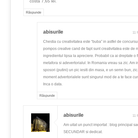
costă 7,65 lei.
Răspunde
abisurile
11 
Chestia cu creativitatea este “buba” in astfel de concurs
pompos creative cand de fapt sunt creativitatea este de m
ingredientul lipsa la apreciere. Probabil ca ai dreptate o 
metafora si adevertorialul. In Romania vreau sa zic. Am int
sposori (putini) un pic iesiti din masa, e un semn bun, zi
moment advertorialele sunt singurul mod de a te face cu
Inca o data.
Răspunde
abisurile
11 
Am uitat un punct importat : blog principal s
SECUNDAR si dedicat.