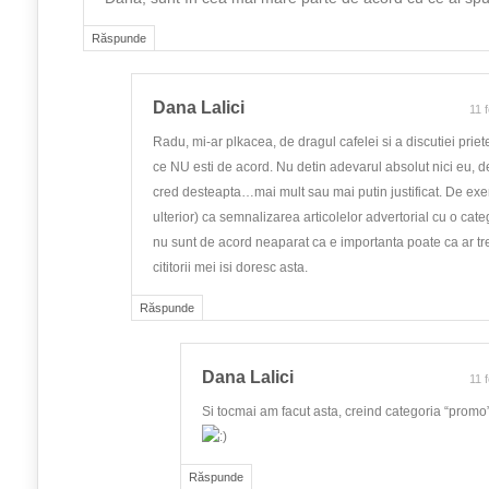
Răspunde
Dana Lalici
11 
Radu, mi-ar plkacea, de dragul cafelei si a discutiei priete
ce NU esti de acord. Nu detin adevarul absolut nici eu, d
cred desteapta…mai mult sau mai putin justificat. De ex
ulterior) ca semnalizarea articolelor advertorial cu o cat
nu sunt de acord neaparat ca e importanta poate ca ar tr
cititorii mei isi doresc asta.
Răspunde
Dana Lalici
11 
Si tocmai am facut asta, creind categoria “promo
Răspunde