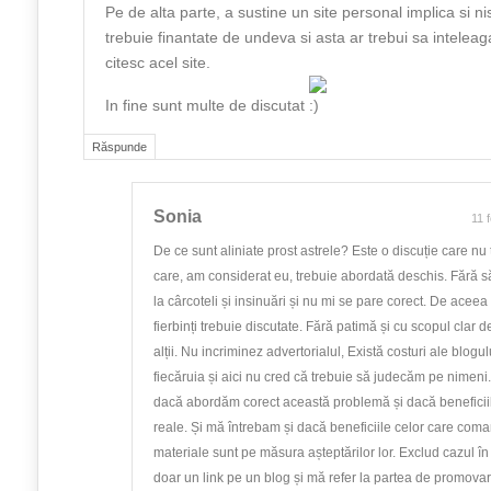
Pe de alta parte, a sustine un site personal implica si ni
trebuie finantate de undeva si asta ar trebui sa inteleaga
citesc acel site.
In fine sunt multe de discutat
Răspunde
Sonia
11 
De ce sunt aliniate prost astrele? Este o discuție care nu 
care, am considerat eu, trebuie abordată deschis. Fără s
la cârcoteli și insinuări și nu mi se pare corect. De aceea
fierbinți trebuie discutate. Fără patimă și cu scopul clar d
alții. Nu incriminez advertorialul, Există costuri ale blogul
fiecăruia și aici nu cred că trebuie să judecăm pe nimen
dacă abordăm corect această problemă și dacă beneficii
reale. Și mă întrebam și dacă beneficiile celor care coma
materiale sunt pe măsura așteptărilor lor. Exclud cazul î
doar un link pe un blog și mă refer la partea de promova