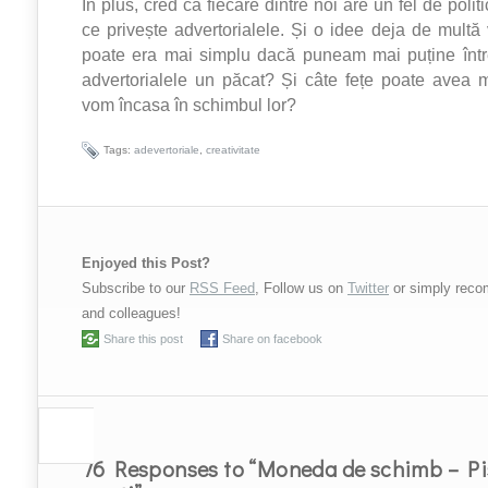
În plus, cred că fiecare dintre noi are un fel de polit
ce privește advertorialele. Și o idee deja de multă
poate era mai simplu dacă puneam mai puține între
advertorialele un păcat? Și câte fețe poate avea
vom încasa în schimbul lor?
Tags:
adevertoriale
,
creativitate
Enjoyed this Post?
Subscribe to our
RSS Feed
, Follow us on
Twitter
or simply reco
and colleagues!
Share this post
Share on facebook
76 Responses to “Moneda de schimb – Pi