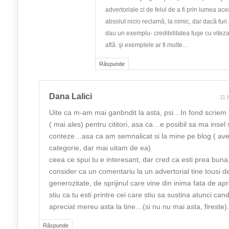
advertoriale ci de felul de a fi prin lumea acea
absolut nicio reclamă, la nimic, dar dacă furi ar
dau un exemplu- credibilitatea fuge cu viteza
află. şi exemplele ar fi multe…
Răspunde
Dana Lalici
11 
Uite ca m-am mai ganbndit la asta, psi…In fond scriem p
( mai ales) pentru cititori, asa ca…e posibil sa ma insel 
conteze…asa ca am semnalicat si la mine pe blog ( a
categorie, dar mai uitam de ea)
ceea ce spui tu e interesant, dar cred ca esti prea buna
consider ca un comentariu la un advertorial tine tousi d
generozitate, de sprijinul care vine din inima fata de a
stiu ca tu esti printre cei care stiu sa sustina atunci ca
apreciat mereu asta la tine…(si nu nu mai asta, fireste).
Răspunde