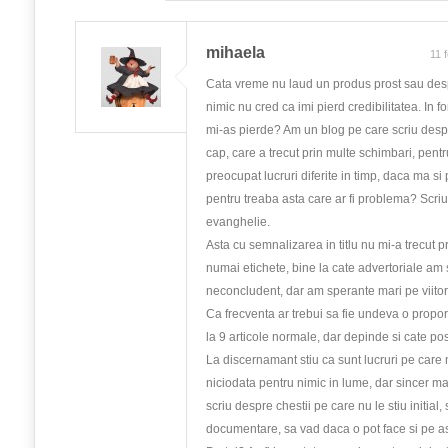
mihaela
11 
Cata vreme nu laud un produs prost sau desp
nimic nu cred ca imi pierd credibilitatea. In fo
mi-as pierde? Am un blog pe care scriu despr
cap, care a trecut prin multe schimbari, pen
preocupat lucruri diferite in timp, daca ma si
pentru treaba asta care ar fi problema? Scri
evanghelie.
Asta cu semnalizarea in titlu nu mi-a trecut 
numai etichete, bine la cate advertoriale am 
neconcludent, dar am sperante mari pe viito
Ca frecventa ar trebui sa fie undeva o propor
la 9 articole normale, dar depinde si cate posta
La discernamant stiu ca sunt lucruri pe care
niciodata pentru nimic in lume, dar sincer m
scriu despre chestii pe care nu le stiu initial, 
documentare, sa vad daca o pot face si pe as