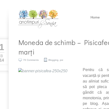
Home
Moneda de schimb – Pisicafe
1
marți
EB
14
76 Comments
Blogging
,
psi
Pentru că s
vacanță și pent
au aliniat sufi
să pot pleca
gândit că a
monotonia, prim
pe blog. Așa
cafeaua și cu