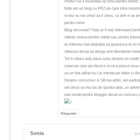
Pretul? As fi incantata sa scriu pentru minim
frate am un blog cu PR2 pe care intra maxim
si nici nu ma omor sa il cresc, ca deh e un p
pentru mine.
Blog secundar? Asta ar fi mai interesant pent
citeste cineva pentru retete sau pentru tutoria
ar interesa mai degraba sa gaseasca la un l
citeasca decat sa alerge prin literaturile mele
Tot in ideea asta daca scriu despre un credi
casei pe care am facut-o si mi-a placut ceva 
ca un link afiliat nu l-ar intrista pe cititor ci di
Despre concursuri si SB ma abtin, am particip
am decis sa ma las de sportul asta, un advert
mai cinstit pentru blogger decat un concurs 
Răspunde
Sonia
11 