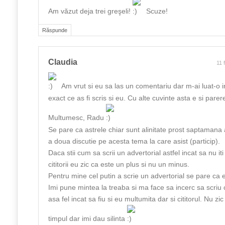
Am văzut deja trei greşeli!
Scuze!
Răspunde
Claudia
11 
Am vrut si eu sa las un comentariu dar m-ai luat-o in
exact ce as fi scris si eu. Cu alte cuvinte asta e si pare
Multumesc, Radu
Se pare ca astrele chiar sunt alinitate prost saptamana
a doua discutie pe acesta tema la care asist (particip).
Daca stii cum sa scrii un advertorial astfel incat sa nu it
cititorii eu zic ca este un plus si nu un minus.
Pentru mine cel putin a scrie un advertorial se pare ca 
Imi pune mintea la treaba si ma face sa incerc sa scriu 
asa fel incat sa fiu si eu multumita dar si cititorul. Nu zi
timpul dar imi dau silinta