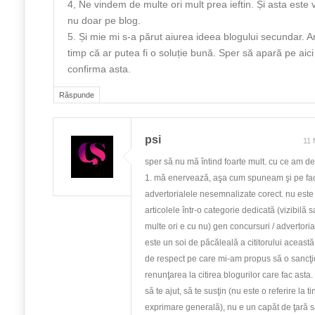
4, Ne vindem de multe ori mult prea ieftin. Și asta este v
nu doar pe blog.
5. Și mie mi s-a părut aiurea ideea blogului secundar. A
timp că ar putea fi o soluție bună. Sper să apară pe aici
confirma asta.
Răspunde
psi
11 
sper să nu mă întind foarte mult. cu ce am de
1. mă enervează, aşa cum spuneam şi pe f
advertorialele nesemnalizate corect. nu este
articolele într-o categorie dedicată (vizibilă 
multe ori e cu nu) gen concursuri / advertoria
este un soi de păcăleală a cititorului această
de respect pe care mi-am propus să o sancţi
renunţarea la citirea blogurilor care fac asta
să te ajut, să te susţin (nu este o referire la t
exprimare generală), nu e un capăt de ţară să