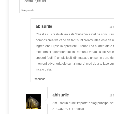
costă 7,65 lei.
Răspunde
abisurile
11 
Chestia cu creativitatea este “buba” in astfel de concurs
pompos creative cand de fapt sunt creativitatea este de m
ingredientul lipsa la apreciere. Probabil ca ai dreptate o 
metafora si adevertorialul. In Romania vreau sa zic. Am int
sposori (putini) un pic iesiti din masa, e un semn bun, zi
moment advertorialele sunt singurul mod de a te face cu
Inca o data.
Răspunde
abisurile
11 
Am uitat un punct importat : blog principal s
SECUNDAR si dedicat.