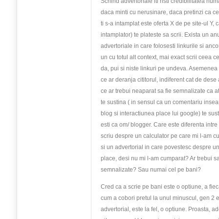
Scriind advertoriale iti risti credibilitatea num
daca minti cu nerusinare, daca pretinzi ca ce
ti s-a intamplat este oferta X de pe site-ul Y, 
intamplator) te plateste sa scrii. Exista un an
advertoriale in care folosesti linkurile si anco
un cu totul alt context, mai exact scrii ceea ce
da, pui si niste linkuri pe undeva. Asemenea
ce ar deranja cititorul, indiferent cat de dese 
ce ar trebui neaparat sa fie semnalizate ca a
te sustina ( in sensul ca un comentariu inse
blog si interactiunea place lui google) te sus
esti ca om/ blogger. Care este diferenta intre 
scriu despre un calculator pe care mi l-am c
si un advertorial in care povestesc despre un
place, desi nu mi l-am cumparat? Ar trebui 
semnalizate? Sau numai cel pe bani?
Cred ca a scrie pe bani este o optiune, a fiec
cum a cobori pretul la unul minuscul, gen 2 
advertorial, este la fel, o optiune. Proasta, a