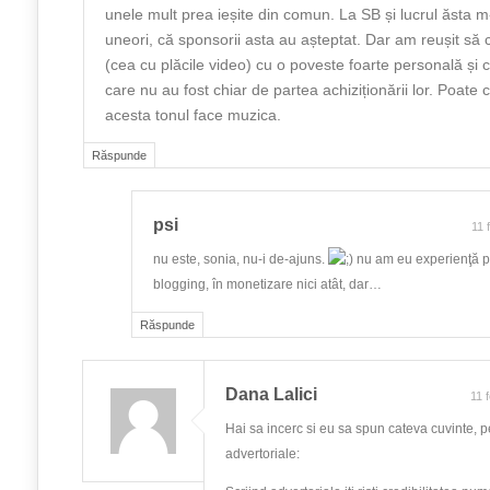
unele mult prea ieșite din comun. La SB și lucrul ăsta m-
uneori, că sponsorii asta au așteptat. Dar am reușit să 
(cea cu plăcile video) cu o poveste foarte personală și
care nu au fost chiar de partea achiziționării lor. Poate 
acesta tonul face muzica.
Răspunde
psi
11 
nu este, sonia, nu-i de-ajuns.
nu am eu experienţă p
blogging, în monetizare nici atât, dar…
Răspunde
Dana Lalici
11 
Hai sa incerc si eu sa spun cateva cuvinte, p
advertoriale: