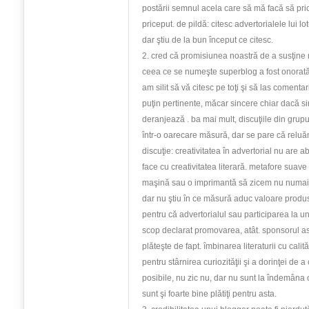
postării semnul acela care să mă facă să pri
priceput. de pildă: citesc advertorialele lui l
dar ştiu de la bun început ce citesc.
2. cred că promisiunea noastră de a susţine 
ceea ce se numeşte superblog a fost onorată
am silit să vă citesc pe toţi şi să las comenta
puţin pertinente, măcar sincere chiar dacă si
deranjează . ba mai mult, discuţiile din grupu
într-o oarecare măsură, dar se pare că reluă
discuţie: creativitatea în advertorial nu are a
face cu creativitatea literară. metafore suave 
maşină sau o imprimantă să zicem nu numai c
dar nu ştiu în ce măsură aduc valoare produ
pentru că advertorialul sau participarea la u
scop declarat promovarea, atât. sponsorul as
plăteşte de fapt. îmbinarea literaturii cu calit
pentru stârnirea curiozităţii şi a dorinţei de 
posibile, nu zic nu, dar nu sunt la îndemâna o
sunt şi foarte bine plătiţi pentru asta.