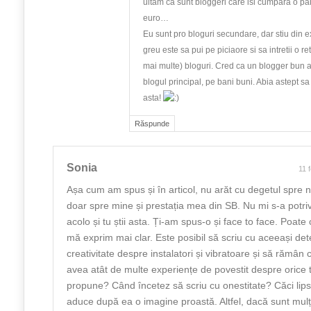
uitam ca sunt bloggeri care isi cumpara o pa
euro…
Eu sunt pro bloguri secundare, dar stiu din e
greu este sa pui pe piciaore si sa intretii o r
mai multe) bloguri. Cred ca un blogger bun 
blogul principal, pe bani buni. Abia astept s
asta!
Răspunde
Sonia
11 
Așa cum am spus și în articol, nu arăt cu degetul spre 
doar spre mine și prestația mea din SB. Nu mi s-a potriv
acolo și tu știi asta. Ți-am spus-o și face to face. Poate c
mă exprim mai clar. Este posibil să scriu cu aceeași det
creativitate despre instalatori și vibratoare și să rămân 
avea atât de multe experiențe de povestit despre orice
propune? Când încetez să scriu cu onestitate? Căci lipsa
aduce după ea o imagine proastă. Altfel, dacă sunt mul