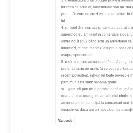
3. credibilitatea unui blogger poate fi pierdu
tot ceea ce scrie el, advertoriale sau nu. da
produs în care nu crezi este ca un taifun. în 
lui.
4. şi repet din nou: atunci când au apărut pro
superblog eu am lăsat în comentarii sloganul
dintre noi îl ştiu? când scrii un advertorial s
informezi, te documentezi asupra a ceea ce ai
asupra sponsorului.
5. o să mai scriu advertoriale? dacă preţul se j
prefer să scriu pe gratis (a se vedea orkestra,
recent povestea). într-un fel toate poveştile
parfumuri asta sunt: reclame gratis.
şi… gata, că pun de-o postare dacă nu mă op
doar atât mai adaug: nu am absolut nimic cu 
advertoriale ori participă la concursuri mai d
dimpotrivă, dacă am un motiv bun de a susţin
Răspunde