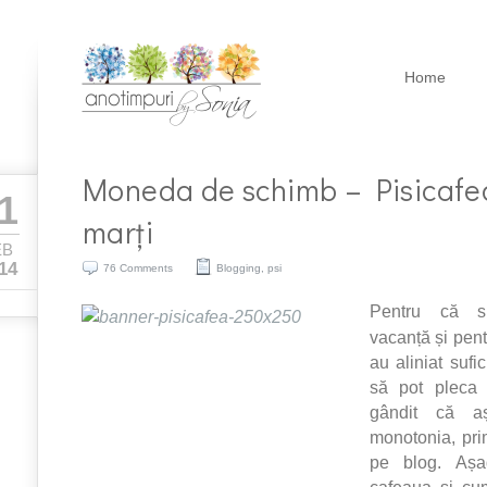
Home
Moneda de schimb – Pisicafe
1
marți
EB
14
76 Comments
Blogging
,
psi
Pentru că s
vacanță și pent
au aliniat sufi
să pot pleca
gândit că a
monotonia, prim
pe blog. Așa
cafeaua și cu