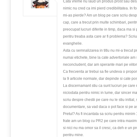
Cata vreme nu laud un produs prost sau desp
nimic nu cred ca imi pierd credibilitatea. In fo
mi-as pierde? Am un blog pe care scriu despr
cap, care a trecut prin multe schimbari, pen
preocupat lucruri diferite in timp, daca ma si
pentru treaba asta care ar fi problema? Scri
evanghelie.
Asta cu semnalizarea in titlu nu mi-a trecut 
numai etichete, bine la cate advertoriale am 
neconcludent, dar am sperante mari pe viito
Ca frecventa ar trebui sa fie undeva o propor
la 9 articole normale, dar depinde si cate posta
La discernamant stiu ca sunt lucruri pe care
niciodata pentru nimic in lume, dar sincer m
scriu despre chestii pe care nu le stiu initial, 
documentare, sa vad daca o pot face si pe as
Pretul? As fi incantata sa scriu pentru minim
frate am un blog cu PR2 pe care intra maxim
si nici nu ma omor sa il cresc, ca deh e un p
pentru mine.