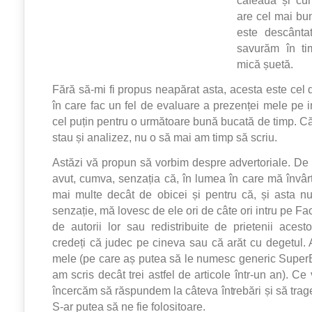
are cel mai bu
este descânta
savurăm în t
mică șuetă.
Fără să-mi fi propus neapărat asta, acesta este cel de
în care fac un fel de evaluare a prezenței mele pe in
cel puțin pentru o următoare bună bucată de timp. Că
stau și analizez, nu o să mai am timp să scriu.
Astăzi vă propun să vorbim despre advertoriale. D
avut, cumva, senzația că, în lumea în care mă învârt
mai multe decât de obicei și pentru că, și asta n
senzație, mă lovesc de ele ori de câte ori intru pe Fa
de autorii lor sau redistribuite de prietenii aces
credeți că judec pe cineva sau că arăt cu degetul.
mele (pe care aș putea să le numesc generic SuperBl
am scris decât trei astfel de articole într-un an). C
încercăm să răspundem la câteva întrebări și să trag
S-ar putea să ne fie folositoare.