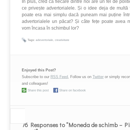
În plus, cred că fiecare dintre noi are un fel de polit
ce privește advertorialele. Și o idee deja de multă
poate era mai simplu dacă puneam mai puține între
advertorialele un păcat? Și câte fețe poate avea
vom încasa în schimbul lor?
Tags:
adevertoriale
,
creativitate
Enjoyed this Post?
Subscribe to our
RSS Feed
, Follow us on
Twitter
or simply reco
and colleagues!
Share this post
Share on facebook
76 Responses to “Moneda de schimb – Pi