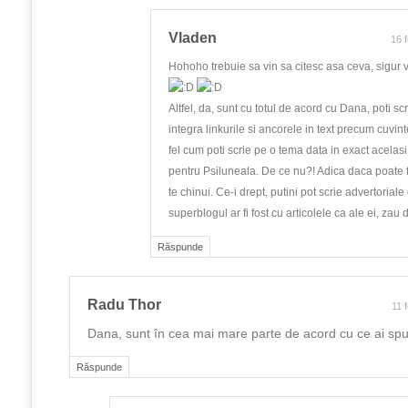
Vladen
16 
Hohoho trebuie sa vin sa citesc asa ceva, sigur v
Altfel, da, sunt cu totul de acord cu Dana, poti scr
integra linkurile si ancorele in text precum cuvin
fel cum poti scrie pe o tema data in exact acelas
pentru Psiluneala. De ce nu?! Adica daca poate fi
te chinui. Ce-i drept, putini pot scrie advertorial
superblogul ar fi fost cu articolele ca ale ei, z
Răspunde
Radu Thor
11 
Dana, sunt în cea mai mare parte de acord cu ce ai spu
Răspunde