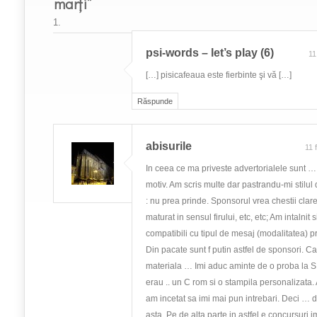
marți”
psi-words – let’s play (6)
11
[…] pisicafeaua este fierbinte şi vă […]
Răspunde
abisurile
11 
In ceea ce ma priveste advertorialele sunt …
motiv. Am scris multe dar pastrandu-mi stilul 
: nu prea prinde. Sponsorul vrea chestii clare 
maturat in sensul firului, etc, etc; Am intalnit 
compatibili cu tipul de mesaj (modalitatea) pr
Din pacate sunt f putin astfel de sponsori. C
materiala … Imi aduc aminte de o proba la S
erau .. un C rom si o stampila personalizata.
am incetat sa imi mai pun intrebari. Deci … 
asta. Pe de alta parte in astfel e concursuri 