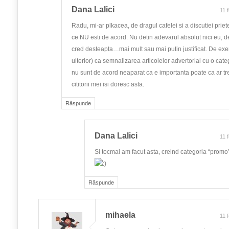
Dana Lalici
11 
Radu, mi-ar plkacea, de dragul cafelei si a discutiei priete
ce NU esti de acord. Nu detin adevarul absolut nici eu, d
cred desteapta…mai mult sau mai putin justificat. De ex
ulterior) ca semnalizarea articolelor advertorial cu o cat
nu sunt de acord neaparat ca e importanta poate ca ar tr
cititorii mei isi doresc asta.
Răspunde
Dana Lalici
11 
Si tocmai am facut asta, creind categoria “promo
Răspunde
mihaela
11 