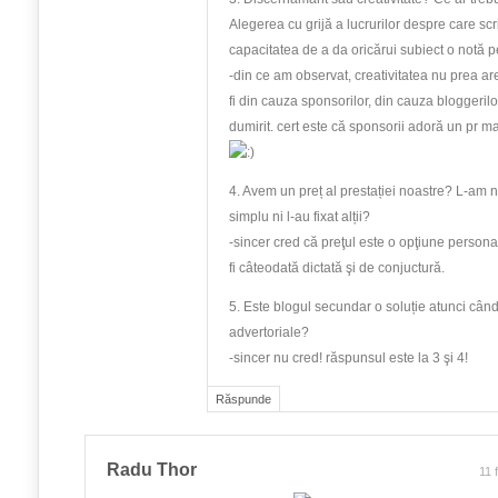
Alegerea cu grijă a lucrurilor despre care sc
capacitatea de a da oricărui subiect o notă 
-din ce am observat, creativitatea nu prea ar
fi din cauza sponsorilor, din cauza bloggeril
dumirit. cert este că sponsorii adoră un pr m
4. Avem un preț al prestației noastre? L-am n
simplu ni l-au fixat alții?
-sincer cred că preţul este o opţiune persona
fi câteodată dictată şi de conjuctură.
5. Este blogul secundar o soluție atunci cân
advertoriale?
-sincer nu cred! răspunsul este la 3 şi 4!
Răspunde
Radu Thor
11 