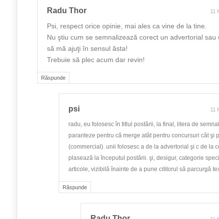
Radu Thor
11 
Psi, respect orice opinie, mai ales ca vine de la tine.
Nu ştiu cum se semnalizează corect un advertorial sau
să mă ajuţi în sensul ăsta!
Trebuie să plec acum dar revin!
Răspunde
psi
11 
radu, eu folosesc în titlul postării, la final, litera de semna
paranteze pentru că merge atât pentru concursuri cât şi p
(commercial). unii folosesc a de la advertorial şi c de la c
plasează la începutul postării. şi, desigur, categorie spec
articole, vizibilă înainte de a pune cititorul să parcurgă tex
Răspunde
Radu Thor