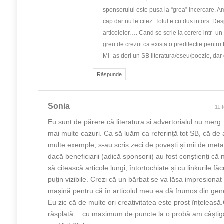
sponsorului este pusa la “grea” incercare. 
cap dar nu le citez. Totul e cu dus intors. De
articolelor…. Cand se scrie la cerere intr_u
greu de crezut ca exista o predilectie pentru
Mi_as dori un SB literatura/eseu/poezie, dar
Răspunde
Sonia
11 
Eu sunt de părere că literatura și advertorialul nu merg
mai multe cazuri. Ca să luăm ca referință tot SB, că de
multe exemple, s-au scris zeci de povești și mii de meta
dacă beneficiarii (adică sponsorii) au fost conștienți că
să citească articole lungi, întortochiate și cu linkurile fă
puțin vizibile. Crezi că un bărbat se va lăsa impresiona
mașină pentru că în articolul meu ea dă frumos din ge
Eu zic că de multe ori creativitatea este prost înțeleas
răsplată… cu maximum de puncte la o probă am câștig