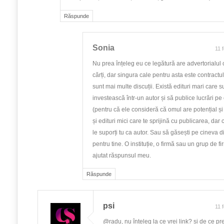
Răspunde
Sonia
11 
Nu prea înțeleg eu ce legătură are advertorialul
cărți, dar singura cale pentru asta este contractul 
sunt mai multe discuții. Există edituri mari care 
investească într-un autor și să publice lucrări pe 
(pentru că ele consideră că omul are potențial și
și edituri mici care te sprijină cu publicarea, dar 
le suporți tu ca autor. Sau să găsești pe cineva 
pentru tine. O instituție, o firmă sau un grup de f
ajutat răspunsul meu.
Răspunde
psi
11 
@radu, nu înțeleg la ce vrei link? și de ce pr