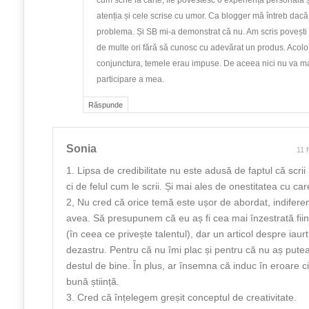
cum scrie la carte, fie povestesc o experiență personală și
atenția și cele scrise cu umor. Ca blogger mă întreb dac
problema. Și SB mi-a demonstrat că nu. Am scris povești 
de multe ori fără să cunosc cu adevărat un produs. Acolo 
conjunctura, temele erau impuse. De aceea nici nu va ma
participare a mea.
Răspunde
Sonia
11 
1. Lipsa de credibilitate nu este adusă de faptul că scrii 
ci de felul cum le scrii. Și mai ales de onestitatea cu car
2, Nu cred că orice temă este ușor de abordat, indiferent
avea. Să presupunem că eu aș fi cea mai înzestrată fii
(în ceea ce privește talentul), dar un articol despre iaurt
dezastru. Pentru că nu îmi plac și pentru că nu aș put
destul de bine. În plus, ar însemna că induc în eroare citi
bună știință.
3. Cred că înțelegem greșit conceptul de creativitate.