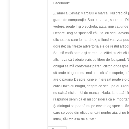
Facebook:
„Camelia (Sima): Marcajul e marcaj. Nu cred că 
grade de comparație. Sau e marcat, sau nu e. D
vedere, poate fi și o etichetă, atâta timp cât und
Despre Blog se specifică că uite, eu scriu advertor
eticheta cu care le marchez, cititorul va avea pos
dorește) să filtreze advertorialele de restul artico
Sau să vadă care e și care nu e. Altfel, tu zici că
altcineva că trebuie scris cu litere de foc șamd. 
obligat să mă conformez părerii cititorilor despr
să arate blogul meu, mai ales că câte capete, atâ
are o pagină Despre, cine e interesat poate s-o 
care-i faza cu blogul, despre ce scriu pe el. Pro
nu există nici un fel de marcaj. Nada. Iar dacă-l în
răspunde senin că el nu consideră că e importan
Și dialogul se poartă nu pe ceva blog special făc
care se vede din elicopter că-i pentru aia, ci pe bl
intim, să-i zic așa de suflet.”