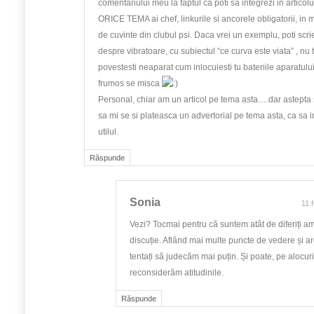
comentariului meu la faptul ca poti sa integrezi in articolul
ORICE TEMA ai chef, linkurile si ancorele obligatorii, in 
de cuvinte din clubul psi. Daca vrei un exemplu, poti scri
despre vibratoare, cu subiectul “ce curva este viata” , nu 
povestesti neaparat cum inlocuiesti tu bateriile aparatului
frumos se misca
Personal, chiar am un articol pe tema asta….dar astepta s
sa mi se si plateasca un advertorial pe tema asta, ca sa 
utilul.
Răspunde
Sonia
11 
Vezi? Tocmai pentru că suntem atât de diferiți a
discuție. Aflând mai multe puncte de vedere și a
tentați să judecăm mai puțin. Și poate, pe alocuri
reconsiderăm atitudinile.
Răspunde