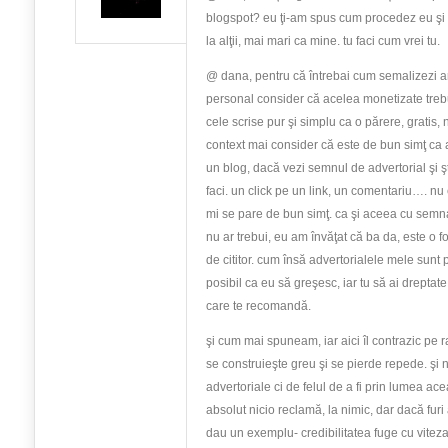
blogspot? eu ţi-am spus cum procedez eu şi
la alţii, mai mari ca mine. tu faci cum vrei tu.
@ dana, pentru că întrebai cum semalizezi ar
personal consider că acelea monetizate tre
cele scrise pur şi simplu ca o părere, gratis, n
context mai consider că este de bun simţ ca a
un blog, dacă vezi semnul de advertorial şi şti
faci. un click pe un link, un comentariu…. nu 
mi se pare de bun simţ. ca şi aceea cu semna
nu ar trebui, eu am învăţat că ba da, este o f
de cititor. cum însă advertorialele mele sunt 
posibil ca eu să greşesc, iar tu să ai drepta
care te recomandă.
şi cum mai spuneam, iar aici îl contrazic pe r
se construieşte greu şi se pierde repede. şi 
advertoriale ci de felul de a fi prin lumea acea
absolut nicio reclamă, la nimic, dar dacă furi ar
dau un exemplu- credibilitatea fuge cu viteza