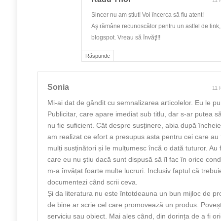
11 
Sincer nu am ştiut! Voi încerca să fiu atent!
Aş rămâne recunoscător pentru un astfel de link,
blogspot. Vreau să învăţ!!!
Răspunde
Sonia
11 
Mi-ai dat de gândit cu semnalizarea articolelor. Eu le pu
Publicitar, care apare imediat sub titlu, dar s-ar putea să
nu fie suficient. Cât despre susținere, abia după închei
am realizat ce efort a presupus asta pentru cei care au
mulți susținători și le mulțumesc încă o dată tuturor. Au 
care eu nu știu dacă sunt dispusă să îl fac în orice cond
m-a învățat foarte multe lucruri. Inclusiv faptul că trebui
documentezi când scrii ceva.
Și da literatura nu este întotdeauna un bun mijloc de p
de bine ar scrie cel care promovează un produs. Poveșt
serviciu sau obiect. Mai ales când, din dorința de a fi ori