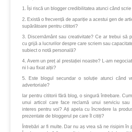
1. Își riscă un blogger credibilitatea atunci când scri
2. Există o frecvență de apariție a acestui gen de arti
supărătoare pentru cititori?
3. Discernământ sau creativitate? Ce ar trebui să
cu grijă a lucrurilor despre care scriem sau capacitat
subiect o notă personală?
4. Avem un preț al prestației noastre? L-am negociat
ni l-au fixat alții?
5. Este blogul secundar o soluție atunci când 
advertoriale?
Iar pentru cititorii fără blog, o singură întrebare. Cum
unui articol care face reclamă unui serviciu sau
interes pentru voi? Ați apela cu încredere la produs
prezentate de bloggerul pe care îl citiți?
Întrebări ar fi multe. Dar nu aș vrea să ne risipim în 