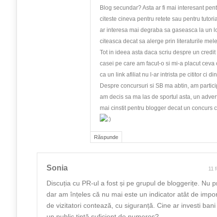
Blog secundar? Asta ar fi mai interesant pent
citeste cineva pentru retete sau pentru tutoria
ar interesa mai degraba sa gaseasca la un l
citeasca decat sa alerge prin literaturile mele
Tot in ideea asta daca scriu despre un credi
casei pe care am facut-o si mi-a placut ceva 
ca un link afiliat nu l-ar intrista pe cititor ci di
Despre concursuri si SB ma abtin, am particip
am decis sa ma las de sportul asta, un advert
mai cinstit pentru blogger decat un concurs 
Răspunde
Sonia
11 
Discuția cu PR-ul a fost și pe grupul de bloggerițe. Nu 
dar am înțeles că nu mai este un indicator atât de impo
de vizitatori contează, cu siguranță. Cine ar investi ban
un public țintă suficient de numeros?