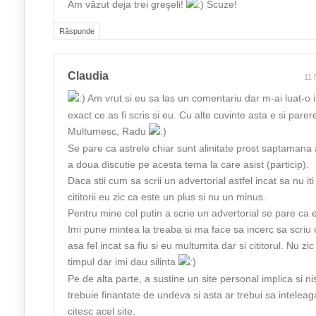
Am văzut deja trei greşeli!
Scuze!
Răspunde
Claudia
11 
Am vrut si eu sa las un comentariu dar m-ai luat-o in
exact ce as fi scris si eu. Cu alte cuvinte asta e si pare
Multumesc, Radu
Se pare ca astrele chiar sunt alinitate prost saptamana
a doua discutie pe acesta tema la care asist (particip).
Daca stii cum sa scrii un advertorial astfel incat sa nu it
cititorii eu zic ca este un plus si nu un minus.
Pentru mine cel putin a scrie un advertorial se pare ca 
Imi pune mintea la treaba si ma face sa incerc sa scriu 
asa fel incat sa fiu si eu multumita dar si cititorul. Nu zi
timpul dar imi dau silinta
Pe de alta parte, a sustine un site personal implica si ni
trebuie finantate de undeva si asta ar trebui sa inteleaga
citesc acel site.