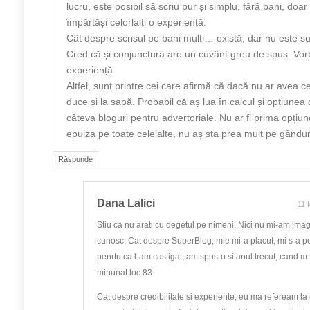
lucru, este posibil să scriu pur și simplu, fără bani, doar
împărtăși celorlalți o experiență.
Cât despre scrisul pe bani mulți… există, dar nu este sufi
Cred că și conjunctura are un cuvânt greu de spus. Vorb
experiență.
Altfel, sunt printre cei care afirmă că dacă nu ar avea 
duce și la sapă. Probabil că aș lua în calcul și opțiunea
câteva bloguri pentru advertoriale. Nu ar fi prima opțiu
epuiza pe toate celelalte, nu aș sta prea mult pe gândur
Răspunde
Dana Lalici
11 
Stiu ca nu arati cu degetul pe nimeni. Nici nu mi-am imag
cunosc. Cat despre SuperBlog, mie mi-a placut, mi s-a pot
penrtu ca l-am castigat, am spus-o si anul trecut, cand m
minunat loc 83.
Cat despre credibilitate si experiente, eu ma refeream la