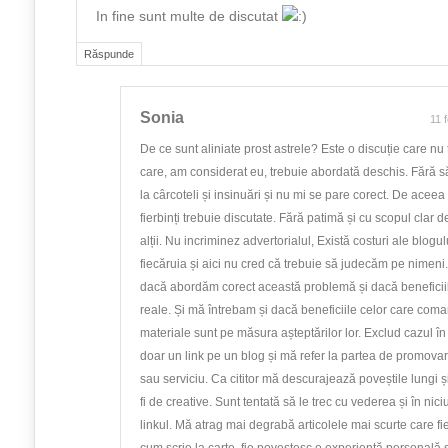
In fine sunt multe de discutat
Răspunde
Sonia
11 
De ce sunt aliniate prost astrele? Este o discuție care nu 
care, am considerat eu, trebuie abordată deschis. Fără s
la cârcoteli și insinuări și nu mi se pare corect. De aceea
fierbinți trebuie discutate. Fără patimă și cu scopul clar d
alții. Nu incriminez advertorialul, Există costuri ale blogul
fiecăruia și aici nu cred că trebuie să judecăm pe nimen
dacă abordăm corect această problemă și dacă beneficii
reale. Și mă întrebam și dacă beneficiile celor care coma
materiale sunt pe măsura așteptărilor lor. Exclud cazul î
doar un link pe un blog și mă refer la partea de promova
sau serviciu. Ca cititor mă descurajează poveștile lungi și 
fi de creative. Sunt tentată să le trec cu vederea și în ni
linkul. Mă atrag mai degrabă articolele mai scurte care f