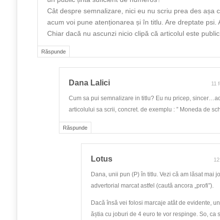
Cât despre semnalizare, nici eu nu scriu prea des așa 
acum voi pune atenționarea și în titlu. Are dreptate psi.
Chiar dacă nu ascunzi nicio clipă că articolul este publici
Răspunde
Dana Lalici
11 
Cum sa pui semnalizare in titlu? Eu nu pricep, sincer…adi
articolului sa scrii, concret. de exemplu : ” Moneda de sc
Răspunde
Lotus
12
Dana, unii pun (P) în titlu. Vezi că am lăsat mai j
advertorial marcat astfel (caută ancora „profi”).
Dacă însă vei folosi marcaje atât de evidente, uni
ăștia cu joburi de 4 euro te vor respinge. So, ca