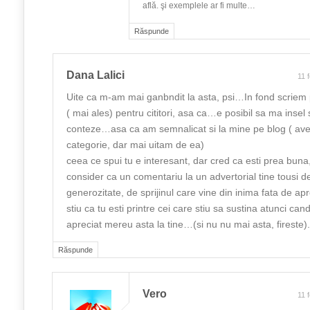
află. şi exemplele ar fi multe…
Răspunde
Dana Lalici
11 
Uite ca m-am mai ganbndit la asta, psi…In fond scriem p
( mai ales) pentru cititori, asa ca…e posibil sa ma insel 
conteze…asa ca am semnalicat si la mine pe blog ( a
categorie, dar mai uitam de ea)
ceea ce spui tu e interesant, dar cred ca esti prea buna
consider ca un comentariu la un advertorial tine tousi d
generozitate, de sprijinul care vine din inima fata de a
stiu ca tu esti printre cei care stiu sa sustina atunci ca
apreciat mereu asta la tine…(si nu nu mai asta, fireste).
Răspunde
Vero
11 