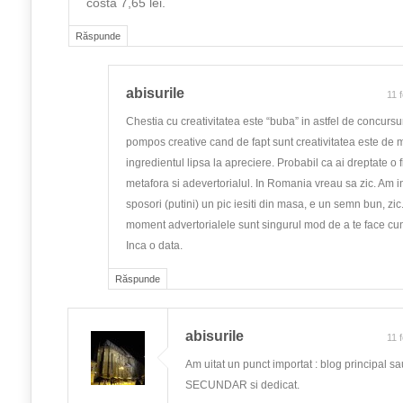
costă 7,65 lei.
Răspunde
abisurile
11 
Chestia cu creativitatea este “buba” in astfel de concurs
pompos creative cand de fapt sunt creativitatea este de m
ingredientul lipsa la apreciere. Probabil ca ai dreptate o 
metafora si adevertorialul. In Romania vreau sa zic. Am int
sposori (putini) un pic iesiti din masa, e un semn bun, zi
moment advertorialele sunt singurul mod de a te face cu
Inca o data.
Răspunde
abisurile
11 
Am uitat un punct importat : blog principal s
SECUNDAR si dedicat.