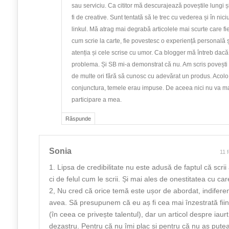
sau serviciu. Ca cititor mă descurajează poveștile lungi și 
fi de creative. Sunt tentată să le trec cu vederea și în ni
linkul. Mă atrag mai degrabă articolele mai scurte care f
cum scrie la carte, fie povestesc o experiență personală și
atenția și cele scrise cu umor. Ca blogger mă întreb dac
problema. Și SB mi-a demonstrat că nu. Am scris povești 
de multe ori fără să cunosc cu adevărat un produs. Acolo 
conjunctura, temele erau impuse. De aceea nici nu va ma
participare a mea.
Răspunde
Sonia
11 
1. Lipsa de credibilitate nu este adusă de faptul că scrii 
ci de felul cum le scrii. Și mai ales de onestitatea cu car
2, Nu cred că orice temă este ușor de abordat, indiferent
avea. Să presupunem că eu aș fi cea mai înzestrată fii
(în ceea ce privește talentul), dar un articol despre iaurt
dezastru. Pentru că nu îmi plac și pentru că nu aș put