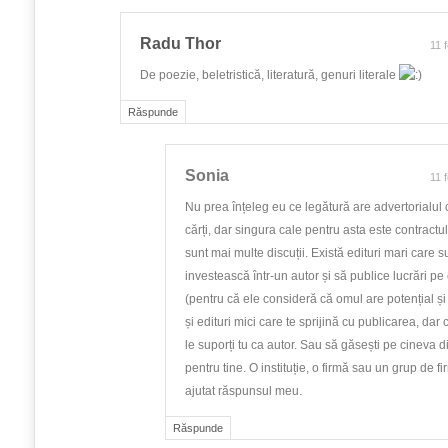
Radu Thor
11 
De poezie, beletristică, literatură, genuri literale
Răspunde
Sonia
11 
Nu prea înțeleg eu ce legătură are advertorialul
cărți, dar singura cale pentru asta este contractul 
sunt mai multe discuții. Există edituri mari care 
investească într-un autor și să publice lucrări pe 
(pentru că ele consideră că omul are potențial și
și edituri mici care te sprijină cu publicarea, dar 
le suporți tu ca autor. Sau să găsești pe cineva 
pentru tine. O instituție, o firmă sau un grup de f
ajutat răspunsul meu.
Răspunde