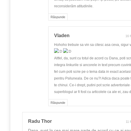
reconsiderăm atitudinile.
Răspunde
Vladen
16 
Hohoho trebuie sa vin sa citesc asa ceva, sigur v
Altfel, da, sunt cu totul de acord cu Dana, poti scr
integra linkurile si ancorele in text precum cuvin
fel cum poti scrie pe o tema data in exact acelas
pentru Psiluneala. De ce nu?! Adica daca poate fi
te chinui. Ce-i drept, putini pot scrie advertorial
superblogul ar fi fost cu articolele ca ale ei, z
Răspunde
Radu Thor
11 
Dana, sunt în cea mai mare parte de acord cu ce ai spu