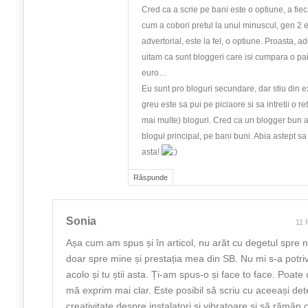
Cred ca a scrie pe bani este o optiune, a fiec
cum a cobori pretul la unul minuscul, gen 2 
advertorial, este la fel, o optiune. Proasta, a
uitam ca sunt bloggeri care isi cumpara o pa
euro…
Eu sunt pro bloguri secundare, dar stiu din e
greu este sa pui pe piciaore si sa intretii o r
mai multe) bloguri. Cred ca un blogger bun 
blogul principal, pe bani buni. Abia astept s
asta!
Răspunde
Sonia
11 
Așa cum am spus și în articol, nu arăt cu degetul spre 
doar spre mine și prestația mea din SB. Nu mi s-a potriv
acolo și tu știi asta. Ți-am spus-o și face to face. Poate c
mă exprim mai clar. Este posibil să scriu cu aceeași det
creativitate despre instalatori și vibratoare și să rămân 