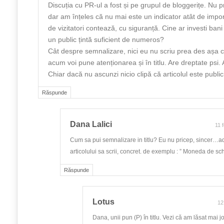
Discuția cu PR-ul a fost și pe grupul de bloggerițe. Nu 
dar am înțeles că nu mai este un indicator atât de impo
de vizitatori contează, cu siguranță. Cine ar investi ban
un public țintă suficient de numeros?
Cât despre semnalizare, nici eu nu scriu prea des așa 
acum voi pune atenționarea și în titlu. Are dreptate psi.
Chiar dacă nu ascunzi nicio clipă că articolul este publici
Răspunde
Dana Lalici
11 
Cum sa pui semnalizare in titlu? Eu nu pricep, sincer…adi
articolului sa scrii, concret. de exemplu : ” Moneda de sc
Răspunde
Lotus
12
Dana, unii pun (P) în titlu. Vezi că am lăsat mai j