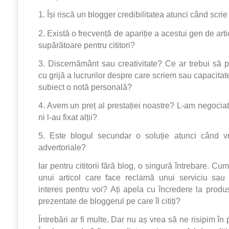
1. Își riscă un blogger credibilitatea atunci când scri
2. Există o frecvență de apariție a acestui gen de arti
supărătoare pentru cititori?
3. Discernământ sau creativitate? Ce ar trebui să
cu grijă a lucrurilor despre care scriem sau capacitat
subiect o notă personală?
4. Avem un preț al prestației noastre? L-am negociat
ni l-au fixat alții?
5. Este blogul secundar o soluție atunci când 
advertoriale?
Iar pentru cititorii fără blog, o singură întrebare. Cum
unui articol care face reclamă unui serviciu sau
interes pentru voi? Ați apela cu încredere la produs
prezentate de bloggerul pe care îl citiți?
Întrebări ar fi multe. Dar nu aș vrea să ne risipim în 