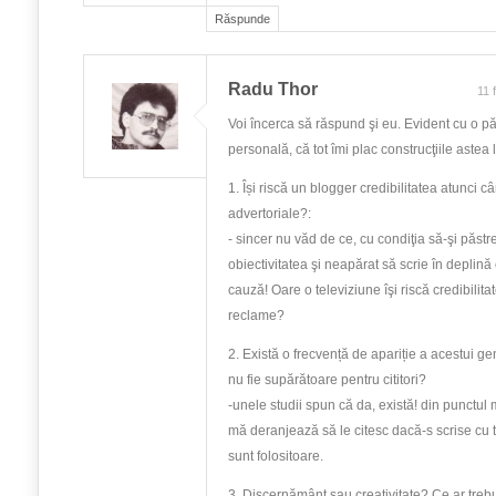
Răspunde
Radu Thor
11 
Voi încerca să răspund şi eu. Evident cu o pă
personală, că tot îmi plac construcţiile astea l
1. Își riscă un blogger credibilitatea atunci c
advertoriale?:
- sincer nu văd de ce, cu condiţia să-şi păstre
obiectivitatea şi neapărat să scrie în deplină
cauză! Oare o televiziune îşi riscă credibilit
reclame?
2. Există o frecvență de apariție a acestui ge
nu fie supărătoare pentru cititori?
-unele studii spun că da, există! din punctu
mă deranjează să le citesc dacă-s scrise cu 
sunt folositoare.
3. Discernământ sau creativitate? Ce ar treb