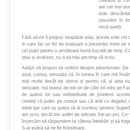
are cel mai bu
este descânta
savurăm în t
mică șuetă.
Fără să-mi fi propus neapărat asta, acesta este cel de
în care fac un fel de evaluare a prezenței mele pe in
cel puțin pentru o următoare bună bucată de timp. Că
stau și analizez, nu o să mai am timp să scriu.
Astăzi vă propun să vorbim despre advertoriale. D
avut, cumva, senzația că, în lumea în care mă învârt
mai multe decât de obicei și pentru că, și asta n
senzație, mă lovesc de ele ori de câte ori intru pe Fa
de autorii lor sau redistribuite de prietenii aces
credeți că judec pe cineva sau că arăt cu degetul.
mele (pe care aș putea să le numesc generic SuperBl
am scris decât trei astfel de articole într-un an). C
încercăm să răspundem la câteva întrebări și să trag
S-ar putea să ne fie folositoare.