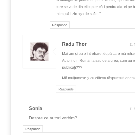
Și dialogul se poartă nu pe ceva blog special făc
care se vede din elicopter că-i pentru aia, ci pe bl
intim, să-i zic așa de suflet.”
Răspunde
Radu Thor
11 
Mai am şi eu o întrebare, după care mă retra
Autorii din România sau de aiurea, cum au re
publicaţi???
Mă mulţumesc şi cu câteva răspunsuri onest
Răspunde
Sonia
11 
Despre ce autori vorbim?
Răspunde