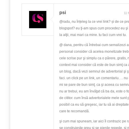
psi
11 
@radu, nu înțeleg la ce vrei link? și de ce pr
blogspot? eu ţi-am spus cum procedez eu şi
la alţii, mai mari ca mine. tu faci cum vrei tu.
@ dana, pentru că întrebai cum semalizezi ar
personal consider că acelea monetizate tre
cele scrise pur şi simplu ca o părere, gratis, n
context mai consider că este de bun simţ ca a
un blog, dacă vezi semnul de advertorial şi şti
faci. un click pe un link, un comentariu…. nu 
mi se pare de bun simţ. ca şi aceea cu semna
nu ar trebui, eu am învăţat că ba da, este o f
de cititor. cum însă advertorialele mele sunt 
posibil ca eu să greşesc, iar tu să ai drepta
care te recomandă.
şi cum mai spuneam, iar aici îl contrazic pe r
se construieşte greu şi se pierde repede. şi 