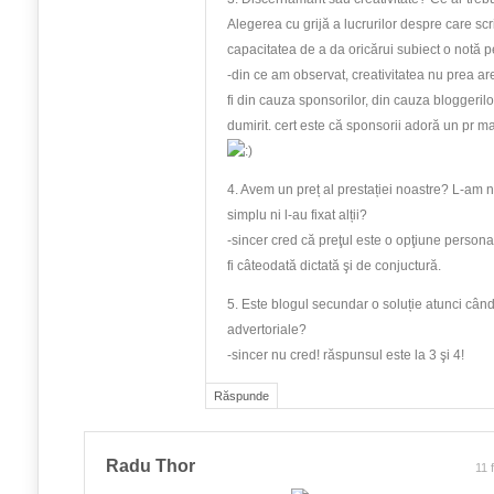
Alegerea cu grijă a lucrurilor despre care sc
capacitatea de a da oricărui subiect o notă 
-din ce am observat, creativitatea nu prea ar
fi din cauza sponsorilor, din cauza bloggeril
dumirit. cert este că sponsorii adoră un pr m
4. Avem un preț al prestației noastre? L-am n
simplu ni l-au fixat alții?
-sincer cred că preţul este o opţiune persona
fi câteodată dictată şi de conjuctură.
5. Este blogul secundar o soluție atunci cân
advertoriale?
-sincer nu cred! răspunsul este la 3 şi 4!
Răspunde
Radu Thor
11 