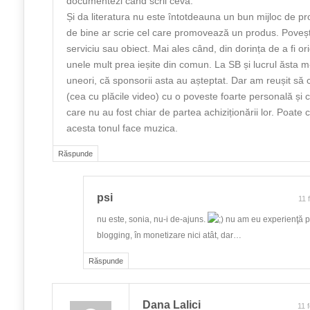
documentezi când scrii ceva.
Și da literatura nu este întotdeauna un bun mijloc de p
de bine ar scrie cel care promovează un produs. Poveșt
serviciu sau obiect. Mai ales când, din dorința de a fi ori
unele mult prea ieșite din comun. La SB și lucrul ăsta m-
uneori, că sponsorii asta au așteptat. Dar am reușit să 
(cea cu plăcile video) cu o poveste foarte personală și
care nu au fost chiar de partea achiziționării lor. Poate 
acesta tonul face muzica.
Răspunde
psi
11 
nu este, sonia, nu-i de-ajuns.
nu am eu experienţă p
blogging, în monetizare nici atât, dar…
Răspunde
Dana Lalici
11 