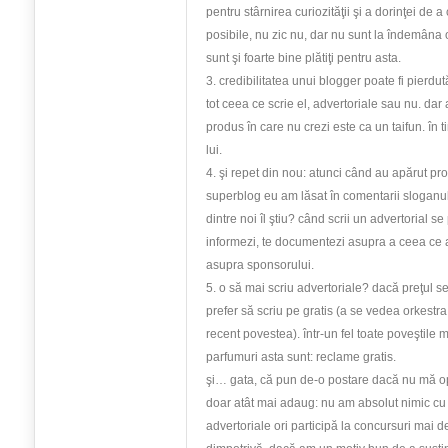
pentru stârnirea curiozităţii şi a dorinţei de 
posibile, nu zic nu, dar nu sunt la îndemâna o
sunt şi foarte bine plătiţi pentru asta.
3. credibilitatea unui blogger poate fi pierdu
tot ceea ce scrie el, advertoriale sau nu. da
produs în care nu crezi este ca un taifun. în 
lui.
4. şi repet din nou: atunci când au apărut pro
superblog eu am lăsat în comentarii sloganul
dintre noi îl ştiu? când scrii un advertorial s
informezi, te documentezi asupra a ceea ce ai
asupra sponsorului.
5. o să mai scriu advertoriale? dacă preţul se j
prefer să scriu pe gratis (a se vedea orkestra,
recent povestea). într-un fel toate poveştile
parfumuri asta sunt: reclame gratis.
şi… gata, că pun de-o postare dacă nu mă op
doar atât mai adaug: nu am absolut nimic cu 
advertoriale ori participă la concursuri mai d