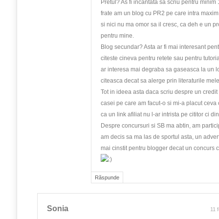
Pretul? As fi incantata sa scriu pentru minim
frate am un blog cu PR2 pe care intra maxim
si nici nu ma omor sa il cresc, ca deh e un p
pentru mine.
Blog secundar? Asta ar fi mai interesant pent
citeste cineva pentru retete sau pentru tutoria
ar interesa mai degraba sa gaseasca la un l
citeasca decat sa alerge prin literaturile mele
Tot in ideea asta daca scriu despre un credi
casei pe care am facut-o si mi-a placut ceva 
ca un link afiliat nu l-ar intrista pe cititor ci di
Despre concursuri si SB ma abtin, am particip
am decis sa ma las de sportul asta, un advert
mai cinstit pentru blogger decat un concurs 
Răspunde
Sonia
11 