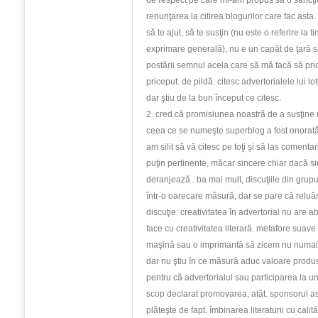
de respect pe care mi-am propus să o sancţi
renunţarea la citirea blogurilor care fac asta
să te ajut, să te susţin (nu este o referire la t
exprimare generală), nu e un capăt de ţară să
postării semnul acela care să mă facă să pri
priceput. de pildă: citesc advertorialele lui l
dar ştiu de la bun început ce citesc.
2. cred că promisiunea noastră de a susţine 
ceea ce se numeşte superblog a fost onorată
am silit să vă citesc pe toţi şi să las comenta
puţin pertinente, măcar sincere chiar dacă si
deranjează . ba mai mult, discuţiile din grupu
într-o oarecare măsură, dar se pare că reluă
discuţie: creativitatea în advertorial nu are a
face cu creativitatea literară. metafore suave 
maşină sau o imprimantă să zicem nu numai c
dar nu ştiu în ce măsură aduc valoare produ
pentru că advertorialul sau participarea la u
scop declarat promovarea, atât. sponsorul as
plăteşte de fapt. îmbinarea literaturii cu calit