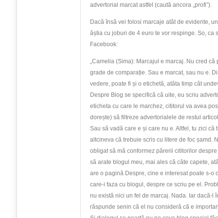
advertorial marcat astfel (caută ancora „profi”).
Dacă însă vei folosi marcaje atât de evidente, uni
ăștia cu joburi de 4 euro te vor respinge. So, ca
Facebook:
„Camelia (Sima): Marcajul e marcaj. Nu cred că 
grade de comparație. Sau e marcat, sau nu e. D
vedere, poate fi și o etichetă, atâta timp cât und
Despre Blog se specifică că uite, eu scriu advertor
eticheta cu care le marchez, cititorul va avea pos
dorește) să filtreze advertorialele de restul artico
Sau să vadă care e și care nu e. Altfel, tu zici că
altcineva că trebuie scris cu litere de foc șamd. 
obligat să mă conformez părerii cititorilor despr
să arate blogul meu, mai ales că câte capete, atâ
are o pagină Despre, cine e interesat poate s-o 
care-i faza cu blogul, despre ce scriu pe el. Pro
nu există nici un fel de marcaj. Nada. Iar dacă-l în
răspunde senin că el nu consideră că e importan