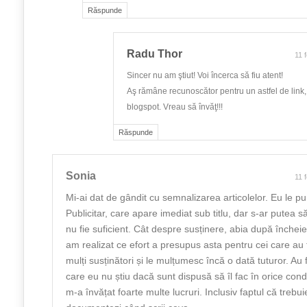
Răspunde
Radu Thor
11 
Sincer nu am ştiut! Voi încerca să fiu atent!
Aş rămâne recunoscător pentru un astfel de link,
blogspot. Vreau să învăţ!!!
Răspunde
Sonia
11 
Mi-ai dat de gândit cu semnalizarea articolelor. Eu le pu
Publicitar, care apare imediat sub titlu, dar s-ar putea să
nu fie suficient. Cât despre susținere, abia după închei
am realizat ce efort a presupus asta pentru cei care au
mulți susținători și le mulțumesc încă o dată tuturor. Au 
care eu nu știu dacă sunt dispusă să îl fac în orice cond
m-a învățat foarte multe lucruri. Inclusiv faptul că trebui