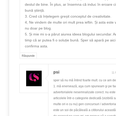
destul de bine. În plus, ar însemna că induc în eroare citi
bună știință.
3. Cred că înțelegem greșit conceptul de creativitate.
4, Ne vindem de multe ori mult prea ieftin. Și asta este v
nu doar pe blog.
5. Și mie mi s-a părut aiurea ideea blogului secundar. A
timp că ar putea fi o soluție bună. Sper să apară pe aici
confirma asta.
Răspunde
psi
11 
sper să nu mă întind foarte mult. cu ce am de
1. mă enervează, aşa cum spuneam şi pe f
advertorialele nesemnalizate corect. nu este
articolele într-o categorie dedicată (vizibilă 
multe ori e cu nu) gen concursuri / advertoria
este un soi de păcăleală a cititorului această