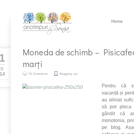
Home
Moneda de schimb – Pisicafe
1
marți
EB
14
76 Comments
Blogging
,
psi
Pentru că s
vacanță și pent
au aliniat sufi
să pot pleca
gândit că a
monotonia, prim
pe blog. Așa
cafeaua și cu