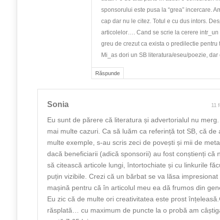
sponsorului este pusa la “grea” incercare. 
cap dar nu le citez. Totul e cu dus intors. De
articolelor…. Cand se scrie la cerere intr_u
greu de crezut ca exista o predilectie pentru
Mi_as dori un SB literatura/eseu/poezie, dar
Răspunde
Sonia
11 
Eu sunt de părere că literatura și advertorialul nu merg
mai multe cazuri. Ca să luăm ca referință tot SB, că de
multe exemple, s-au scris zeci de povești și mii de meta
dacă beneficiarii (adică sponsorii) au fost conștienți că
să citească articole lungi, întortochiate și cu linkurile fă
puțin vizibile. Crezi că un bărbat se va lăsa impresiona
mașină pentru că în articolul meu ea dă frumos din ge
Eu zic că de multe ori creativitatea este prost înțeleas
răsplată… cu maximum de puncte la o probă am câștig