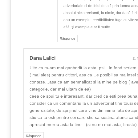
advertoriale ci de felul de a fi prin lumea acea
absolut nicio reclamă, la nimic, dar dacă furi ar
dau un exemplu- credibilitatea fuge cu viteza
află. şi exemplele ar fi multe…
Răspunde
Dana Lalici
11 
Uite ca m-am mai ganbndit la asta, psi…In fond scriem p
( mai ales) pentru cititori, asa ca…e posibil sa ma insel 
conteze…asa ca am semnalicat si la mine pe blog ( a
categorie, dar mai uitam de ea)
ceea ce spui tu e interesant, dar cred ca esti prea buna
consider ca un comentariu la un advertorial tine tousi d
generozitate, de sprijinul care vine din inima fata de a
stiu ca tu esti printre cei care stiu sa sustina atunci ca
apreciat mereu asta la tine…(si nu nu mai asta, fireste).
Răspunde