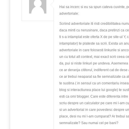
Hai sa incerc si eu sa spun cateva cuvinte, p
advertoriale:
Scriind advertoriale iti risti credibilitatea num
daca minti cu nerusinare, daca pretinzi ca ce
ti s-a intamplat este oferta X de pe site-ul Y, 
intamplator) te plateste sa scrii. Exista un an
advertoriale in care folosesti linkurile si anco
un cu totul alt context, mai exact scrii ceea ce
da, pui si niste linkuri pe undeva. Asemenea
ce ar deranja cititorul, indiferent cat de dese 
ce ar trebui neaparat sa fie semnalizate ca a
te sustina ( in sensul ca un comentariu inse
blog si interactiunea place lui google) te sus
esti ca om/ blogger. Care este diferenta intre 
scriu despre un calculator pe care mi l-am c
si un advertorial in care povestesc despre un
place, desi nu mi l-am cumparat? Ar trebui 
semnalizate? Sau numai cel pe bani?