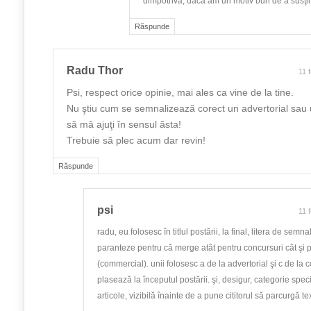
dimpotrivă, dacă am un motiv bun de a susţin
Răspunde
Radu Thor
11 
Psi, respect orice opinie, mai ales ca vine de la tine.
Nu ştiu cum se semnalizează corect un advertorial sau
să mă ajuţi în sensul ăsta!
Trebuie să plec acum dar revin!
Răspunde
psi
11 
radu, eu folosesc în titlul postării, la final, litera de semna
paranteze pentru că merge atât pentru concursuri cât şi p
(commercial). unii folosesc a de la advertorial şi c de la c
plasează la începutul postării. şi, desigur, categorie spec
articole, vizibilă înainte de a pune cititorul să parcurgă tex