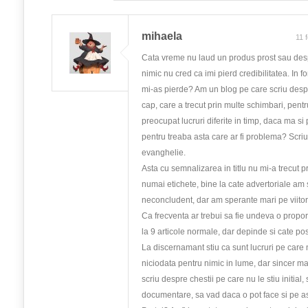
mihaela
11 
Cata vreme nu laud un produs prost sau desp
nimic nu cred ca imi pierd credibilitatea. In fo
mi-as pierde? Am un blog pe care scriu despr
cap, care a trecut prin multe schimbari, pen
preocupat lucruri diferite in timp, daca ma si
pentru treaba asta care ar fi problema? Scri
evanghelie.
Asta cu semnalizarea in titlu nu mi-a trecut 
numai etichete, bine la cate advertoriale am 
neconcludent, dar am sperante mari pe viito
Ca frecventa ar trebui sa fie undeva o propor
la 9 articole normale, dar depinde si cate posta
La discernamant stiu ca sunt lucruri pe care
niciodata pentru nimic in lume, dar sincer m
scriu despre chestii pe care nu le stiu initial, 
documentare, sa vad daca o pot face si pe as