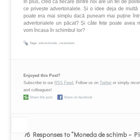
În plus, cred că fiecare dintre noi are un fel de polit
ce privește advertorialele. Și o idee deja de multă
poate era mai simplu dacă puneam mai puține între
advertorialele un păcat? Și câte fețe poate avea
vom încasa în schimbul lor?
Tags:
adevertoriale
,
creativitate
Enjoyed this Post?
Subscribe to our
RSS Feed
, Follow us on
Twitter
or simply reco
and colleagues!
Share this post
Share on facebook
76 Responses to “Moneda de schimb – Pi