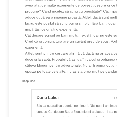
avea atât de multe experiențe de povestit despre orice
propune? Când încetez să scriu cu onestitate? Căci lipsa
aduce după ea o imagine proastă. Altfel, dacă sunt mul
lucru, este posibil să scriu pur și simplu, fără bani, doar
împărtăși celorlalți o experiență.
Cât despre scrisul pe bani mulți… există, dar nu este sufi
Cred că și conjunctura are un cuvânt greu de spus. Vorb
experiență.
Altfel, sunt printre cei care afirmă că dacă nu ar avea 
duce și la sapă. Probabil că aș lua în calcul și opțiunea
câteva bloguri pentru advertoriale. Nu ar fi prima opțiu
epuiza pe toate celelalte, nu aș sta prea mult pe gândur
Răspunde
Dana Lalici
11 
Stiu ca nu arati cu degetul pe nimeni. Nici nu mi-am imag
cunosc. Cat despre SuperBlog, mie mi-a placut, mi s-a pot