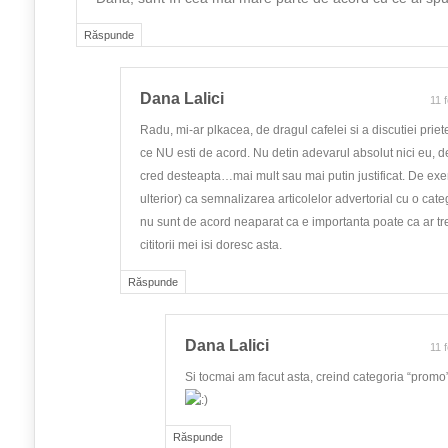
Răspunde
Dana Lalici
11 
Radu, mi-ar plkacea, de dragul cafelei si a discutiei priete
ce NU esti de acord. Nu detin adevarul absolut nici eu, d
cred desteapta…mai mult sau mai putin justificat. De ex
ulterior) ca semnalizarea articolelor advertorial cu o cat
nu sunt de acord neaparat ca e importanta poate ca ar tr
cititorii mei isi doresc asta.
Răspunde
Dana Lalici
11 
Si tocmai am facut asta, creind categoria “promo
Răspunde