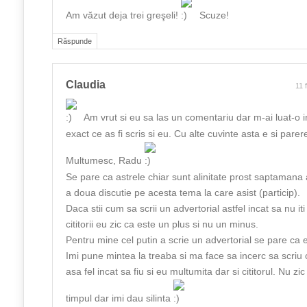
Am văzut deja trei greşeli!
Scuze!
Răspunde
Claudia
11 
Am vrut si eu sa las un comentariu dar m-ai luat-o in
exact ce as fi scris si eu. Cu alte cuvinte asta e si pare
Multumesc, Radu
Se pare ca astrele chiar sunt alinitate prost saptamana
a doua discutie pe acesta tema la care asist (particip).
Daca stii cum sa scrii un advertorial astfel incat sa nu it
cititorii eu zic ca este un plus si nu un minus.
Pentru mine cel putin a scrie un advertorial se pare ca 
Imi pune mintea la treaba si ma face sa incerc sa scriu 
asa fel incat sa fiu si eu multumita dar si cititorul. Nu zi
timpul dar imi dau silinta