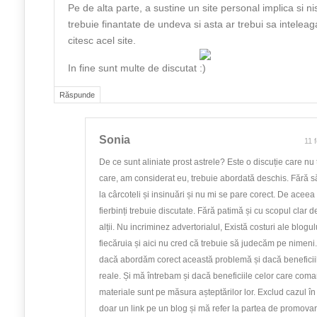
Pe de alta parte, a sustine un site personal implica si ni
trebuie finantate de undeva si asta ar trebui sa inteleaga
citesc acel site.
In fine sunt multe de discutat
Răspunde
Sonia
11 
De ce sunt aliniate prost astrele? Este o discuție care nu 
care, am considerat eu, trebuie abordată deschis. Fără s
la cârcoteli și insinuări și nu mi se pare corect. De aceea
fierbinți trebuie discutate. Fără patimă și cu scopul clar d
alții. Nu incriminez advertorialul, Există costuri ale blogul
fiecăruia și aici nu cred că trebuie să judecăm pe nimen
dacă abordăm corect această problemă și dacă beneficii
reale. Și mă întrebam și dacă beneficiile celor care coma
materiale sunt pe măsura așteptărilor lor. Exclud cazul î
doar un link pe un blog și mă refer la partea de promova