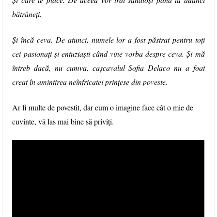
bătrâneți.
Și încă ceva. De atunci, numele lor a fost păstrat pentru toți
cei pasionați și entuziaști când vine vorba despre ceva. Și mă
întreb dacă, nu cumva, cașcavalul Sofia Delaco nu a foat
creat în amintirea neînfricatei prințese din poveste.
Ar fi multe de povestit, dar cum o imagine face cât o mie de
cuvinte, vă las mai bine să priviți.