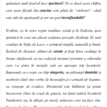
galantare junk food-ul face
spectacol
? Și ce dacă acea chiftea
care pare făcută din
cauciuc
este plină de “otrăvuri”, când
este atât de apetisantă și are un gust
inconfundabil
?
Evident, ca în orice regim totalitar, există și în Fadoria, țara
ipotetică în care am plasat acțiunea poveștii, dizidenți. Ei sunt
conduși de Sofia de Laco, o prințesă simplă, naturală și bună.
Închisă de dictator, alături de
surate
și frați întru credința în
hrana sănătoasă, ea nu cedează niciunei presiuni a odiosului
care i-a prins în mrejele sale pe aproape toți locuitorii.
Împreună cu o roșie cu chip
sângeriu,
un pătrunjel
dantelat
și
neobosit când vine vorba de încurajări și o armată de legume,
ea reușește să evadeze. Dictatorul este înlăturat (și poate
încarcerat chiar în coșul de gunoi), iar fanii (adică locuitorii
Fandoriei) au, în sfârșit, pe masă, mâncare care nu face rău.
Și care le place. De aceea vor trăi sănătoși până la adânci