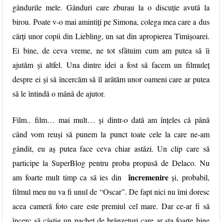
gândurile mele. Gânduri care zburau la o discuție avută la
birou. Poate v-o mai amintiți pe Simona, colega mea care a dus
cărți unor copii din Liebling, un sat din apropierea Timișoarei.
Ei bine, de ceva vreme, ne tot sfătuim cum am putea să îi
ajutăm și altfel. Una dintre idei a fost să facem un filmuleț
despre ei și să încercăm să îl arătăm unor oameni care ar putea
să le întindă o mână de ajutor.
Film.. film… mai mult… și dintr-o dată am înțeles că până
când vom reuși să punem la punct toate cele la care ne-am
gândit, eu aș putea face ceva chiar astăzi. Un clip care să
participe la SuperBlog pentru proba propusă de
Delaco
. Nu
încremenire
am foarte mult timp ca să ies din
și, probabil,
filmul meu nu va fi unul de “Oscar”. De fapt nici nu îmi doresc
acea cameră foto care este premiul cel mare. Dar ce-ar fi să
încerc să câștig un pachet de brânzeturi care ar sta foarte bine