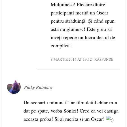
Mulțumesc! Fiecare dintre
participanți merită un Oscar
pentru străduință. Și când spun
asta nu glumesc! Este greu să
înveți repede un lucru destul de
complicat.
8 MARTIE 2014 AT 19:12
RĂSPUNDE
Pinky Rainbow
Un scenariu minunat! Iar filmuletul chiar m-a
dat pe spate, vorba Soniei! Cred ca vei castiga
aceasta proba! Si ai merita si un Oscar!