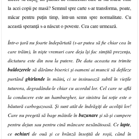
la acei copii pe masă?
Semnul spre carte
s-ar transforma, poate,
măcar pentru puțin timp, într-un semn spre normalitate. Cu
această speranță s-a născut o poveste. Cea care urmează.
Într-o țară nu foarte îndepărtată (s-ar putea să fie chiar cea în
care trăim), în niște vremuri care deja își fac simțită prezența,
dictatura este din nou la putere. De data aceasta nu trimite
buldozerele
să dărâme biserici și oameni ai muncii să defileze
purtând
ghirlande
în mâini
,
ci se insinuează subtil în viețile
tuturora, degradându-le chiar cu acordul lor. Cel care se află
la conducere este un hamburgher, iar sinistra lui soție este o
băutură carbogazoasă. Și sunt atât de îndrăgiți de acoliții lor!
Care nu pregetă să bage mâinile în
buzunare
și să-și cumpere
pentru dejun sau pentru cină mâncare nesănătoasă. Ce
lapte
,
ce
ochiuri
de ouă și ce brânză însoțită de roșii, când în