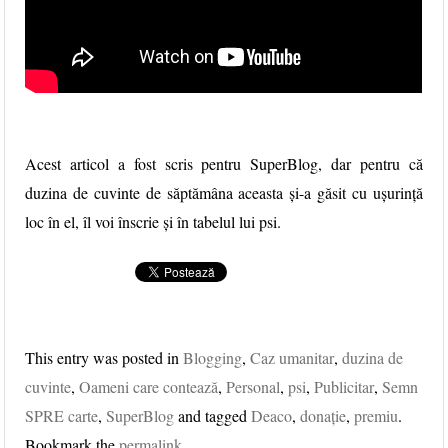
Acest articol a fost scris pentru SuperBlog, dar pentru că
duzina de cuvinte de săptămâna aceasta și-a găsit cu ușurință
loc în el, îl voi înscrie și în tabelul lui psi.
This entry was posted in
Blogging
,
Caz umanitar
,
duzina de
cuvinte
,
Oameni care contează
,
Personal
,
psi
,
Publicitar
,
Semn
SPRE carte
,
SuperBlog
and tagged
Deaco
,
donaţie
,
premiu
.
Bookmark the
permalink
.