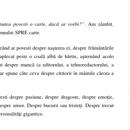
putea povesti o carte, dacă ar vorbi?”
. Am zâmbit.
emnului SPRE carte.
rând ar povesti despre nașterea ei, despre frământările
t aplecat peste o coală albă de hârtie, așternând acolo
bi despre muncă (a editorului, a tehnoredactorului, a
, ar spune câte ceva despre cititorii în mâinile cărora a
esti despre pasiune, despre dragoste, despre emoție,
espre umor. Despre bucurii sau tristeți. Despre trecut
rsonalități gigantice.