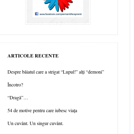
ARTICOLE RECENTE
Despre băiatul care a strigat “Lupul!” alți “demoni”
Încotro?
“Dragă”…
54 de motive pentru care iubesc viața
Un cuvânt. Un singur cuvânt.