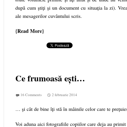
după cum știți și un
document
cu situația la zi). Vre
ale mesagerilor cuvântului scris.
Read More
Ce frumoasă ești…
16 Comments
2 februarie 2014
… și cât de bine îți stă în mâinile celor care te prețuie
Voi aduna aici fotografiile copiilor care deja au primit 