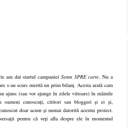
arie am dat
startul
campaniei
Semn SPRE carte
. Nu a
care s-au scurs merită un prim bilanț. Acesta arată cam
u ajuns (sau vor ajunge în zilele viitoare) în mâinile
 oameni cunoscuți, cititori sau bloggeri și ei și,
cunoscut doar acum și numai datorită acestui proiect.
ersații pentru că veți afla despre ele în momentul