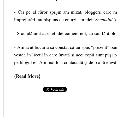
- Cei pe al căror sprijin am mizat, bloggerii care m
împrejurări, au răspuns cu entuziasm ideii
Semnului S
- S-au alăturat acestei idei oameni noi, cu sau fără bl
- Am avut bucuria să constat că au spus “prezent” oame
vestea în liceul în care învață și acei copii sunt puși 
pe blogul ei. Am mai fost contactată și de o altă elevă 
Read More