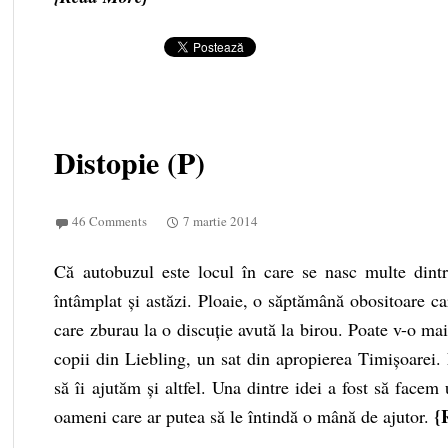
Distopie (P)
46 Comments
7 martie 2014
Că autobuzul este locul în care se nasc multe dintre
întâmplat și astăzi. Ploaie, o săptămână obositoare c
care zburau la o discuție avută la birou. Poate v-o ma
copii din Liebling, un sat din apropierea Timișoarei
să îi ajutăm și altfel. Una dintre idei a fost să facem
oameni care ar putea să le întindă o mână de ajutor.