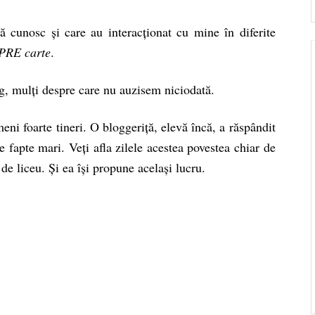
ă cunosc și care au interacționat cu mine în diferite
PRE carte
.
og, mulți despre care nu auzisem niciodată.
ni foarte tineri. O bloggeriță, elevă încă, a răspândit
pe fapte mari. Veți afla zilele acestea povestea chiar de
de liceu. Și ea își propune același lucru.