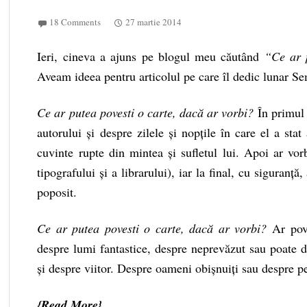
18 Comments
27 martie 2014
Ieri, cineva a ajuns pe blogul meu căutând
“Ce ar 
Aveam ideea pentru articolul pe care îl dedic lunar S
Ce ar putea povesti o carte, dacă ar vorbi?
În primul 
autorului și despre zilele și nopțile în care el a sta
cuvinte rupte din mintea și sufletul lui. Apoi ar vor
tipografului și a librarului), iar la final, cu siguranță
poposit.
Ce ar putea povesti o carte, dacă ar vorbi?
Ar pov
despre lumi fantastice, despre neprevăzut sau poate d
și despre viitor. Despre oameni obișnuiți sau despre pe
Read More