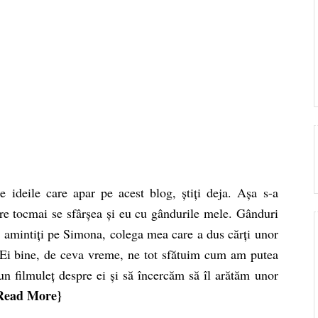
 ideile care apar pe acest blog, știți deja. Așa s-a
are tocmai se sfârșea și eu cu gândurile mele. Gânduri
i amintiți pe Simona, colega mea care a dus cărți unor
. Ei bine, de ceva vreme, ne tot sfătuim cum am putea
 un filmuleț despre ei și să încercăm să îl arătăm unor
Read More