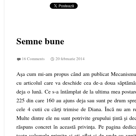
Semne bune
16 Comments
20 februarie 2014
Așa cum mi-am propus când am publicat Mecanismul 
cu articolul care va deschide cea de-a doua săptămâ
deja o lună. Ce s-a întâmplat de la ultima mea postar
225 din care 160 au ajuns deja sau sunt pe drum spre 
cele 4 cutii cu cărți trimise de
Diana
. Încă nu am re
Multe dintre ele nu sunt potrivite grupului țintă și d
răspuns concret în această privința. Pe pagina dedica
toate volumele primite și ați aflat și de unde au venit