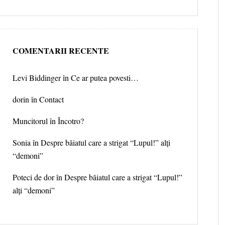
COMENTARII RECENTE
Levi Biddinger
în
Ce ar putea povesti…
dorin în
Contact
Muncitorul
în
Încotro?
Sonia în
Despre băiatul care a strigat “Lupul!” alți
“demoni”
Poteci de dor în
Despre băiatul care a strigat “Lupul!”
alți “demoni”