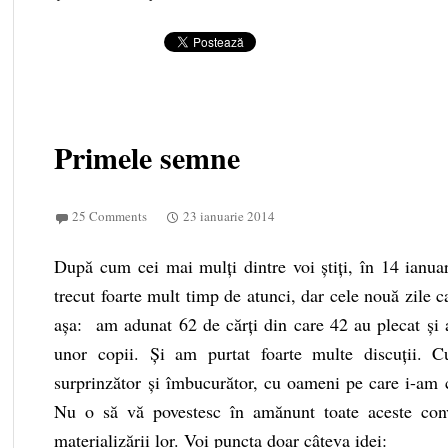
Primele semne
25 Comments
23 ianuarie 2014
După cum cei mai mulți dintre voi știți, în 14 ianu
trecut foarte mult timp de atunci, dar cele nouă zile 
așa: am adunat 62 de cărți din care 42 au plecat și a
unor copii. Și am purtat foarte multe discuții. Cu
surprinzător și îmbucurător, cu oameni pe care i-am 
Nu o să vă povestesc în amănunt toate aceste conv
materializării lor. Voi puncta doar câteva idei: