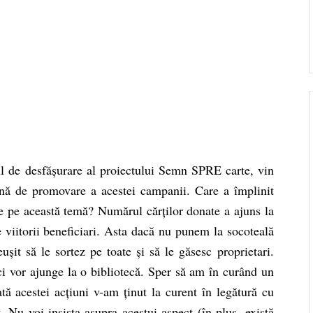
de desfășurare al proiectului Semn SPRE carte, vin
nă de promovare a acestei campanii. Care a împlinit
e pe această temă? Numărul cărților donate a ajuns la
viitorii beneficiari. Asta dacă nu punem la socoteală
ușit să le sortez pe toate și să le găsesc proprietari.
eci vor ajunge la o bibliotecă. Sper să am în curând un
tă acestei acțiuni v-am ținut la curent în legătură cu
. Nu voi insista asupra acestui aspect (în plus, există