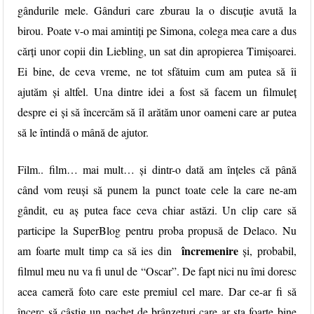
gândurile mele. Gânduri care zburau la o discuție avută la
birou. Poate v-o mai amintiți pe Simona, colega mea care a dus
cărți unor copii din Liebling, un sat din apropierea Timișoarei.
Ei bine, de ceva vreme, ne tot sfătuim cum am putea să îi
ajutăm și altfel. Una dintre idei a fost să facem un filmuleț
despre ei și să încercăm să îl arătăm unor oameni care ar putea
să le întindă o mână de ajutor.
Film.. film… mai mult… și dintr-o dată am înțeles că până
când vom reuși să punem la punct toate cele la care ne-am
gândit, eu aș putea face ceva chiar astăzi. Un clip care să
participe la SuperBlog pentru proba propusă de
Delaco
. Nu
încremenire
am foarte mult timp ca să ies din
și, probabil,
filmul meu nu va fi unul de “Oscar”. De fapt nici nu îmi doresc
acea cameră foto care este premiul cel mare. Dar ce-ar fi să
încerc să câștig un pachet de brânzeturi care ar sta foarte bine