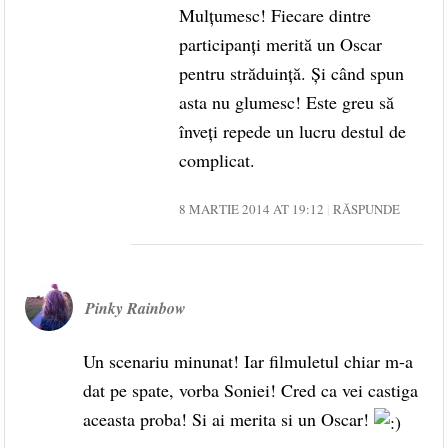
Mulțumesc! Fiecare dintre
participanți merită un Oscar
pentru străduință. Și când spun
asta nu glumesc! Este greu să
înveți repede un lucru destul de
complicat.
8 MARTIE 2014 AT 19:12
RĂSPUNDE
Pinky Rainbow
Un scenariu minunat! Iar filmuletul chiar m-a
dat pe spate, vorba Soniei! Cred ca vei castiga
aceasta proba! Si ai merita si un Oscar!