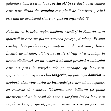
galantare junk food-ul face
spectacol
? Și ce dacă acea chiftea
care pare făcută din
cauciuc
este plină de “otrăvuri”, când
este atât de apetisantă și are un gust
inconfundabil
?
Evident, ca în orice regim totalitar, există și în Fadoria, țara
ipotetică în care am plasat acțiunea poveștii, dizidenți. Ei sunt
conduși de Sofia de Laco, o prințesă simplă, naturală și bună.
Închisă de dictator, alături de
surate
și frați întru credința în
hrana sănătoasă, ea nu cedează niciunei presiuni a odiosului
care i-a prins în mrejele sale pe aproape toți locuitorii.
Împreună cu o roșie cu chip
sângeriu,
un pătrunjel
dantelat
și
neobosit când vine vorba de încurajări și o armată de legume,
ea reușește să evadeze. Dictatorul este înlăturat (și poate
încarcerat chiar în coșul de gunoi), iar fanii (adică locuitorii
Fandoriei) au, în sfârșit, pe masă, mâncare care nu face rău.
Și care le place. De aceea vor trăi sănătoși până la adânci