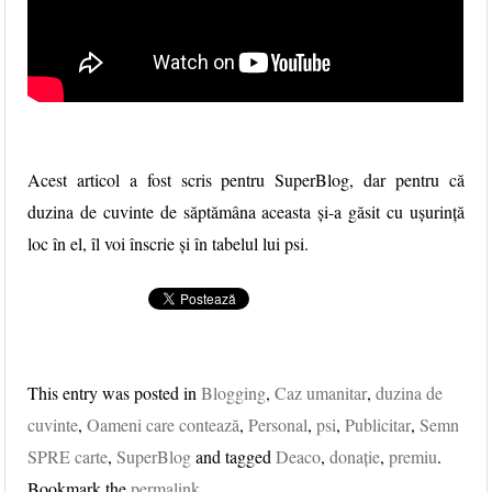
Acest articol a fost scris pentru SuperBlog, dar pentru că
duzina de cuvinte de săptămâna aceasta și-a găsit cu ușurință
loc în el, îl voi înscrie și în tabelul lui psi.
This entry was posted in
Blogging
,
Caz umanitar
,
duzina de
cuvinte
,
Oameni care contează
,
Personal
,
psi
,
Publicitar
,
Semn
SPRE carte
,
SuperBlog
and tagged
Deaco
,
donaţie
,
premiu
.
Bookmark the
permalink
.