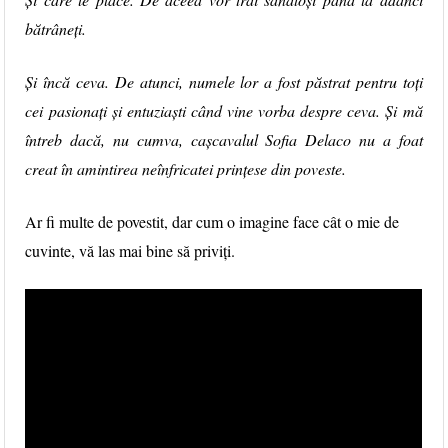
bătrâneți.
Și încă ceva. De atunci, numele lor a fost păstrat pentru toți
cei pasionați și entuziaști când vine vorba despre ceva. Și mă
întreb dacă, nu cumva, cașcavalul Sofia Delaco nu a foat
creat în amintirea neînfricatei prințese din poveste.
Ar fi multe de povestit, dar cum o imagine face cât o mie de
cuvinte, vă las mai bine să priviți.