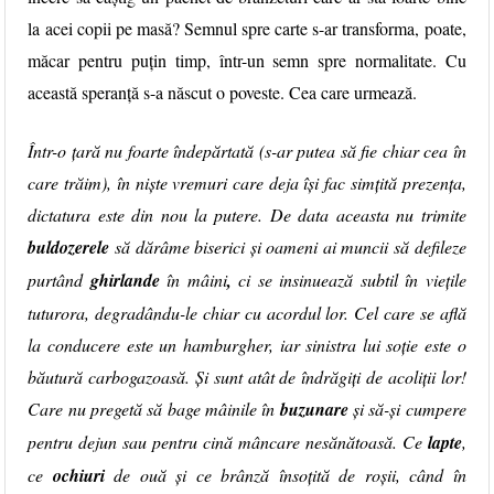
la acei copii pe masă?
Semnul spre carte
s-ar transforma, poate,
măcar pentru puțin timp, într-un semn spre normalitate. Cu
această speranță s-a născut o poveste. Cea care urmează.
Într-o țară nu foarte îndepărtată (s-ar putea să fie chiar cea în
care trăim), în niște vremuri care deja își fac simțită prezența,
dictatura este din nou la putere. De data aceasta nu trimite
buldozerele
să dărâme biserici și oameni ai muncii să defileze
purtând
ghirlande
în mâini
,
ci se insinuează subtil în viețile
tuturora, degradându-le chiar cu acordul lor. Cel care se află
la conducere este un hamburgher, iar sinistra lui soție este o
băutură carbogazoasă. Și sunt atât de îndrăgiți de acoliții lor!
Care nu pregetă să bage mâinile în
buzunare
și să-și cumpere
pentru dejun sau pentru cină mâncare nesănătoasă. Ce
lapte
,
ce
ochiuri
de ouă și ce brânză însoțită de roșii, când în