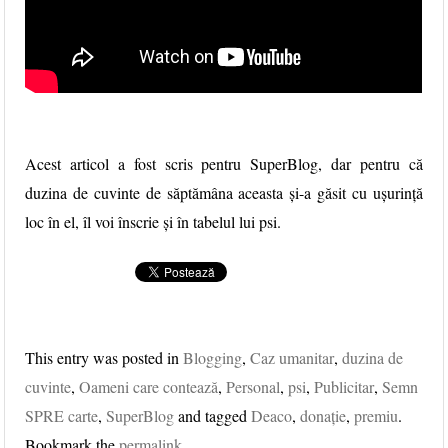
Acest articol a fost scris pentru SuperBlog, dar pentru că
duzina de cuvinte de săptămâna aceasta și-a găsit cu ușurință
loc în el, îl voi înscrie și în tabelul lui psi.
This entry was posted in
Blogging
,
Caz umanitar
,
duzina de
cuvinte
,
Oameni care contează
,
Personal
,
psi
,
Publicitar
,
Semn
SPRE carte
,
SuperBlog
and tagged
Deaco
,
donaţie
,
premiu
.
Bookmark the
permalink
.