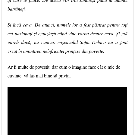
bătrâneți.
Și încă ceva. De atunci, numele lor a fost păstrat pentru toți
cei pasionați și entuziaști când vine vorba despre ceva. Și mă
întreb dacă, nu cumva, cașcavalul Sofia Delaco nu a foat
creat în amintirea neînfricatei prințese din poveste.
Ar fi multe de povestit, dar cum o imagine face cât o mie de
cuvinte, vă las mai bine să priviți.