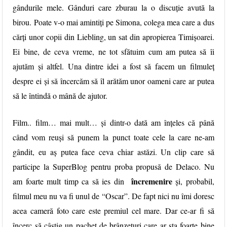
gândurile mele. Gânduri care zburau la o discuție avută la
birou. Poate v-o mai amintiți pe Simona, colega mea care a dus
cărți unor copii din Liebling, un sat din apropierea Timișoarei.
Ei bine, de ceva vreme, ne tot sfătuim cum am putea să îi
ajutăm și altfel. Una dintre idei a fost să facem un filmuleț
despre ei și să încercăm să îl arătăm unor oameni care ar putea
să le întindă o mână de ajutor.
Film.. film… mai mult… și dintr-o dată am înțeles că până
când vom reuși să punem la punct toate cele la care ne-am
gândit, eu aș putea face ceva chiar astăzi. Un clip care să
participe la SuperBlog pentru proba propusă de
Delaco
. Nu
încremenire
am foarte mult timp ca să ies din
și, probabil,
filmul meu nu va fi unul de “Oscar”. De fapt nici nu îmi doresc
acea cameră foto care este premiul cel mare. Dar ce-ar fi să
încerc să câștig un pachet de brânzeturi care ar sta foarte bine