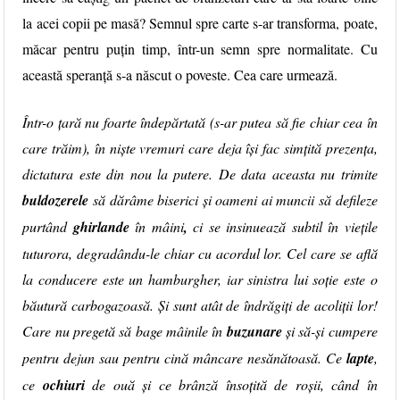
la acei copii pe masă?
Semnul spre carte
s-ar transforma, poate,
măcar pentru puțin timp, într-un semn spre normalitate. Cu
această speranță s-a născut o poveste. Cea care urmează.
Într-o țară nu foarte îndepărtată (s-ar putea să fie chiar cea în
care trăim), în niște vremuri care deja își fac simțită prezența,
dictatura este din nou la putere. De data aceasta nu trimite
buldozerele
să dărâme biserici și oameni ai muncii să defileze
purtând
ghirlande
în mâini
,
ci se insinuează subtil în viețile
tuturora, degradându-le chiar cu acordul lor. Cel care se află
la conducere este un hamburgher, iar sinistra lui soție este o
băutură carbogazoasă. Și sunt atât de îndrăgiți de acoliții lor!
Care nu pregetă să bage mâinile în
buzunare
și să-și cumpere
pentru dejun sau pentru cină mâncare nesănătoasă. Ce
lapte
,
ce
ochiuri
de ouă și ce brânză însoțită de roșii, când în