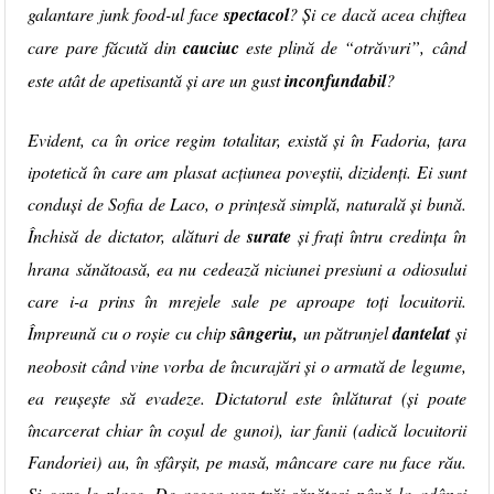
galantare junk food-ul face
spectacol
? Și ce dacă acea chiftea
care pare făcută din
cauciuc
este plină de “otrăvuri”, când
este atât de apetisantă și are un gust
inconfundabil
?
Evident, ca în orice regim totalitar, există și în Fadoria, țara
ipotetică în care am plasat acțiunea poveștii, dizidenți. Ei sunt
conduși de Sofia de Laco, o prințesă simplă, naturală și bună.
Închisă de dictator, alături de
surate
și frați întru credința în
hrana sănătoasă, ea nu cedează niciunei presiuni a odiosului
care i-a prins în mrejele sale pe aproape toți locuitorii.
Împreună cu o roșie cu chip
sângeriu,
un pătrunjel
dantelat
și
neobosit când vine vorba de încurajări și o armată de legume,
ea reușește să evadeze. Dictatorul este înlăturat (și poate
încarcerat chiar în coșul de gunoi), iar fanii (adică locuitorii
Fandoriei) au, în sfârșit, pe masă, mâncare care nu face rău.
Și care le place. De aceea vor trăi sănătoși până la adânci