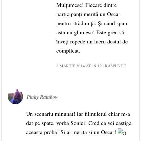
Mulțumesc! Fiecare dintre
participanți merită un Oscar
pentru străduință. Și când spun
asta nu glumesc! Este greu să
înveți repede un lucru destul de
complicat.
8 MARTIE 2014 AT 19:12
RĂSPUNDE
Pinky Rainbow
Un scenariu minunat! Iar filmuletul chiar m-a
dat pe spate, vorba Soniei! Cred ca vei castiga
aceasta proba! Si ai merita si un Oscar!