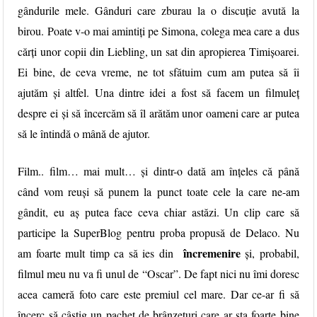
gândurile mele. Gânduri care zburau la o discuție avută la
birou. Poate v-o mai amintiți pe Simona, colega mea care a dus
cărți unor copii din Liebling, un sat din apropierea Timișoarei.
Ei bine, de ceva vreme, ne tot sfătuim cum am putea să îi
ajutăm și altfel. Una dintre idei a fost să facem un filmuleț
despre ei și să încercăm să îl arătăm unor oameni care ar putea
să le întindă o mână de ajutor.
Film.. film… mai mult… și dintr-o dată am înțeles că până
când vom reuși să punem la punct toate cele la care ne-am
gândit, eu aș putea face ceva chiar astăzi. Un clip care să
participe la SuperBlog pentru proba propusă de
Delaco
. Nu
încremenire
am foarte mult timp ca să ies din
și, probabil,
filmul meu nu va fi unul de “Oscar”. De fapt nici nu îmi doresc
acea cameră foto care este premiul cel mare. Dar ce-ar fi să
încerc să câștig un pachet de brânzeturi care ar sta foarte bine