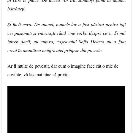
bătrâneți.
Și încă ceva. De atunci, numele lor a fost păstrat pentru toți
cei pasionați și entuziaști când vine vorba despre ceva. Și mă
întreb dacă, nu cumva, cașcavalul Sofia Delaco nu a foat
creat în amintirea neînfricatei prințese din poveste.
Ar fi multe de povestit, dar cum o imagine face cât o mie de
cuvinte, vă las mai bine să priviți.