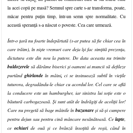
la acei copii pe masă?
Semnul spre carte
s-ar transforma, poate,
măcar pentru puțin timp, într-un semn spre normalitate. Cu
această speranță s-a născut o poveste. Cea care urmează.
Într-o țară nu foarte îndepărtată (s-ar putea să fie chiar cea în
care trăim), în niște vremuri care deja își fac simțită prezența,
dictatura este din nou la putere. De data aceasta nu trimite
buldozerele
să dărâme biserici și oameni ai muncii să defileze
purtând
ghirlande
în mâini
,
ci se insinuează subtil în viețile
tuturora, degradându-le chiar cu acordul lor. Cel care se află
la conducere este un hamburgher, iar sinistra lui soție este o
băutură carbogazoasă. Și sunt atât de îndrăgiți de acoliții lor!
Care nu pregetă să bage mâinile în
buzunare
și să-și cumpere
pentru dejun sau pentru cină mâncare nesănătoasă. Ce
lapte
,
ce
ochiuri
de ouă și ce brânză însoțită de roșii, când în