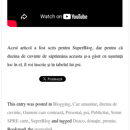
Acest articol a fost scris pentru SuperBlog, dar pentru că
duzina de cuvinte de săptămâna aceasta și-a găsit cu ușurință
loc în el, îl voi înscrie și în tabelul lui psi.
This entry was posted in
Blogging
,
Caz umanitar
,
duzina de
cuvinte
,
Oameni care contează
,
Personal
,
psi
,
Publicitar
,
Semn
SPRE carte
,
SuperBlog
and tagged
Deaco
,
donaţie
,
premiu
.
Bookmark the
permalink
.