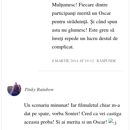
Mulțumesc! Fiecare dintre
participanți merită un Oscar
pentru străduință. Și când spun
asta nu glumesc! Este greu să
înveți repede un lucru destul de
complicat.
8 MARTIE 2014 AT 19:12
RĂSPUNDE
Pinky Rainbow
Un scenariu minunat! Iar filmuletul chiar m-a
dat pe spate, vorba Soniei! Cred ca vei castiga
aceasta proba! Si ai merita si un Oscar!