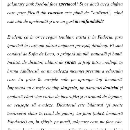
galantare junk food-ul face
spectacol
? Și ce dacă acea chiftea
care pare făcută din
cauciuc
este plină de “otrăvuri”, când
este atât de apetisantă și are un gust
inconfundabil
?
Evident, ca în orice regim totalitar, există și în Fadoria, țara
ipotetică în care am plasat acțiunea poveștii, dizidenți. Ei sunt
conduși de Sofia de Laco, o prințesă simplă, naturală și bună.
Închisă de dictator, alături de
surate
și frați întru credința în
hrana sănătoasă, ea nu cedează niciunei presiuni a odiosului
care i-a prins în mrejele sale pe aproape toți locuitorii.
Împreună cu o roșie cu chip
sângeriu,
un pătrunjel
dantelat
și
neobosit când vine vorba de încurajări și o armată de legume,
ea reușește să evadeze. Dictatorul este înlăturat (și poate
încarcerat chiar în coșul de gunoi), iar fanii (adică locuitorii
Fandoriei) au, în sfârșit, pe masă, mâncare care nu face rău.
Și care le place. De aceea vor trăi sănătoși până la adânci