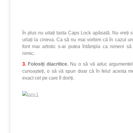
În plus nu uitați tasta Caps Lock apăsată. Nu vreți 
urlați la cineva. Ca să nu mai vorbim că în cazul un
font mai artistic s-ar putea întâmpla ca nimeni s
nimic.
3.
Folosiți diacritice.
Nu o să vă aduc argumentele
cunoașteți, o să vă spun doar că în felul acesta me
exact cel pe care îl doriți.