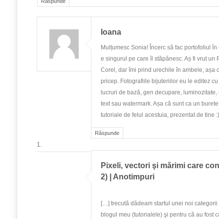
Răspunde
Ioana
Mulțumesc Sonia! Încerc să fac portofoliul în 
e singurul pe care îl stăpânesc. Aș fi vrut u
Corel, dar îmi prind urechile în ambele, așa
pricep. Fotografiile bijuteriilor eu le editez c
lucruri de bază, gen decupare, luminozitate,
text sau watermark. Așa că sunt ca un buret
tutoriale de felul acestuia, prezentat de tine :)
Răspunde
Pixeli, vectori şi mărimi care con
2) | Anotimpuri
[…] trecută dădeam startul unei noi categorii
blogul meu (tutorialele) şi pentru că au fost c