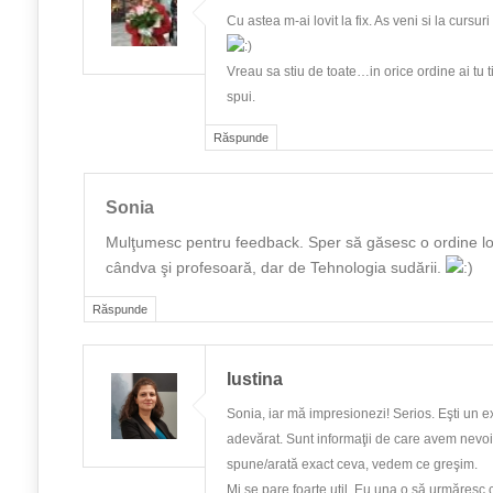
Cu astea m-ai lovit la fix. As veni si la cursu
Vreau sa stiu de toate…in orice ordine ai tu t
spui.
Răspunde
Sonia
Mulţumesc pentru feedback. Sper să găsesc o ordine lo
cândva şi profesoară, dar de Tehnologia sudării.
Răspunde
Iustina
Sonia, iar mă impresionezi! Serios. Eşti un
adevărat. Sunt informaţii de care avem nevoi
spune/arată exact ceva, vedem ce greşim.
Mi se pare foarte util. Eu una o să urmăresc 