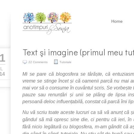
Home
Text şi imagine (primul meu tut
1
22 Comments
Tutoriale
UL
Mi se pare că blogosfera se târăște, că entuzia
14
vreme se stinge încet și că oamenii parcă nu mai 
mai vor să o consume în cuvântul scris. Se vorbește 
pauze sau renunțări și unii se plâng de lipsa insp
persoană deloc influențabilă, constat că parcă îmi lip
Nu vă scriu toate aceste lucruri ca să vă anunț că 
gândul să mă opresc sine die, ci pentru că ieri, în 
fără nicio legătură cu blogosfera, m-am gândit că aș
din când în când, tutoriale. Nu știu cât de bună sau