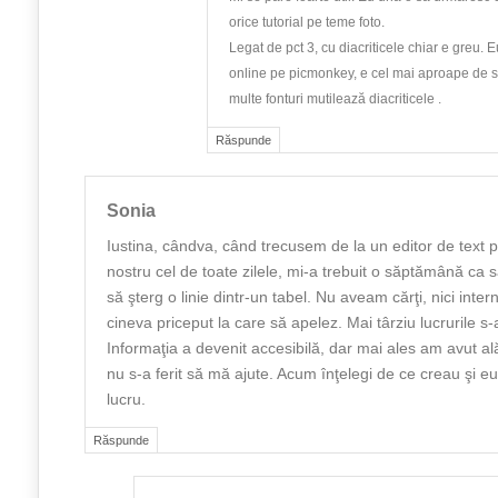
orice tutorial pe teme foto.
Legat de pct 3, cu diacriticele chiar e greu. 
online pe picmonkey, e cel mai aproape de s
multe fonturi mutilează diacriticele .
Răspunde
Sonia
Iustina, cândva, când trecusem de la un editor de text pr
nostru cel de toate zilele, mi-a trebuit o săptămână ca
să şterg o linie dintr-un tabel. Nu aveam cărţi, nici intern
cineva priceput la care să apelez. Mai târziu lucrurile s
Informaţia a devenit accesibilă, dar mai ales am avut al
nu s-a ferit să mă ajute. Acum înţelegi de ce creau şi eu
lucru.
Răspunde