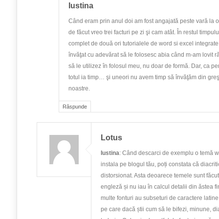
Iustina
Când eram prin anul doi am fost angajată peste vară la o
de făcut vreo trei facturi pe zi şi cam atât. În restul timpu
complet de două ori tutorialele de word si excel integrate 
învăţat cu adevărat să le folosesc abia când m-am lovit ră
să le utilizez în folosul meu, nu doar de formă. Dar, ca pen
totul ia timp… şi uneori nu avem timp să învăţăm din gre
noastre.
Răspunde
Lotus
Iustina
: Când descarci de exemplu o temă w
instala pe blogul tău, poți constata că diacrit
distorsionat. Asta deoarece temele sunt făcu
engleză și nu iau în calcul detalii din ăstea fi
multe fonturi au subseturi de caractere latine,
pe care dacă știi cum să le bifezi, minune, d