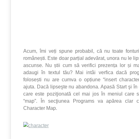
Acum, îmi veți spune probabil, că nu toate fontur
românești. Este doar parțial adevărat, unora nu le lip
ascunse. Nu știi cum să verifici prezența lor și 
adaugi în textul tău? Mai intâi verfica dacă pro
folosești nu are cumva o opțiune “insert characte
ajuta. Dacă lipseşte nu abandona. Apasă Start şi în
care este poziţionată cel mai jos în meniul care 
“map”. În secţiunea Programs va apărea clar c
Character Map.