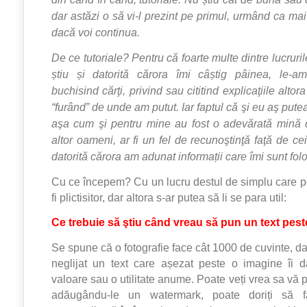
dar astăzi o să vi-l prezint pe primul, urmând ca ma
dacă voi continua.
De ce tutoriale? Pentru că foarte multe dintre lucruril
știu și datorită cărora îmi câștig pâinea, le-am
buchisind cărţi, privind sau cititind explicaţiile alto
“furând” de unde am putut. Iar faptul că şi eu aş putea
aşa cum şi pentru mine au fost o adevărată mină d
altor oameni, ar fi un fel de recunoştinţă faţă de cei 
datorită cărora am adunat informații care îmi sunt folo
Cu ce începem? Cu un lucru destul de simplu care pe
fi plictisitor, dar altora s-ar putea să li se para util:
Ce trebuie să ştiu când vreau să pun un text pest
Se spune că o fotografie face cât 1000 de cuvinte, d
neglijat un text care așezat peste o imagine îi d
valoare sau o utilitate anume. Poate veți vrea sa vă pr
adăugându-le un watermark, poate doriți să fac