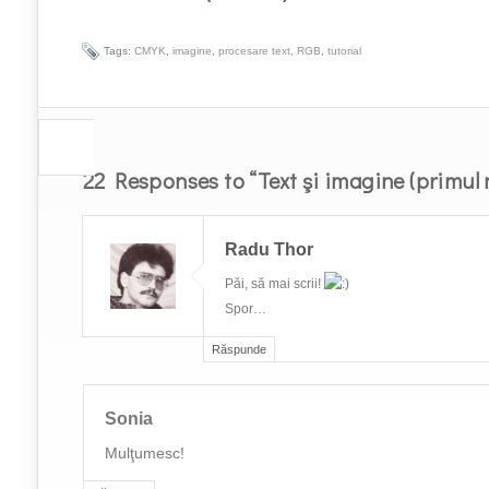
Tags:
CMYK
,
imagine
,
procesare text
,
RGB
,
tutorial
22 Responses to “Text şi imagine (primul 
Radu Thor
Păi, să mai scrii!
Spor…
Răspunde
Sonia
Mulţumesc!