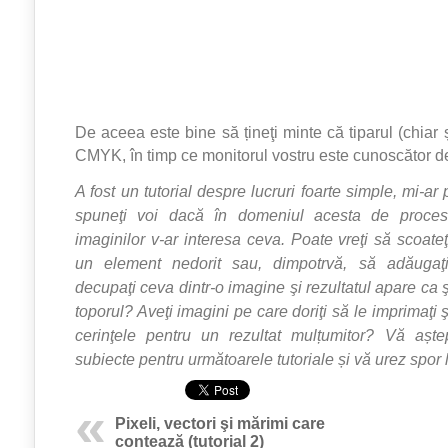
De aceea este bine să țineţi minte că tiparul (chiar și
CMYK, în timp ce monitorul vostru este cunoscător 
A fost un tutorial despre lucruri foarte simple, mi-ar
spuneţi voi dacă în domeniul acesta de procesa
imaginilor v-ar interesa ceva. Poate vreţi să scoateţi
un element nedorit sau, dimpotrvă, să adăugaţ
decupaţi ceva dintr-o imagine şi rezultatul apare ca şi
toporul? Aveţi imagini pe care doriţi să le imprimaţi ş
cerinţele pentru un rezultat mulțumitor? Vă aștep
subiecte pentru următoarele tutoriale și vă urez spor l
Pixeli, vectori şi mărimi care
contează (tutorial 2)