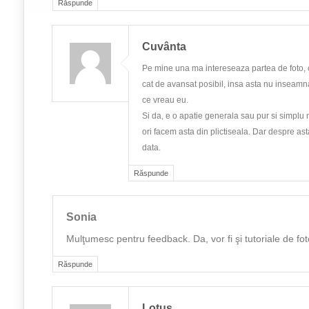
Răspunde
Cuvânta
Pe mine una ma intereseaza partea de foto, c
cat de avansat posibil, insa asta nu inseamna
ce vreau eu.
Si da, e o apatie generala sau pur si simplu n
ori facem asta din plictiseala. Dar despre ast
data.
Răspunde
Sonia
Mulţumesc pentru feedback. Da, vor fi şi tutoriale de fot
Răspunde
Lotus