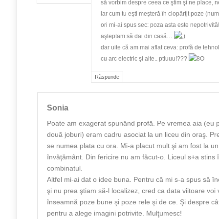
să vorbim despre ceea ce ştim şi ne place, 
iar cum tu eşti meşteră în ciopârţit poze (num
ori mi-ai spus sec: poza asta este nepotrivit
aşteptam să dai din casă…
dar uite că am mai aflat ceva: profă de tehno
cu arc electric şi alte.. ptiuuu!???
Răspunde
Sonia
Poate am exagerat spunând profă. Pe vremea aia (eu 
două joburi) eram cadru asociat la un liceu din oraş. P
se numea plata cu ora. Mi-a placut mult şi am fost la un
învăţământ. Din fericire nu am făcut-o. Liceul s+a stin
combinatul.
Altfel mi-ai dat o idee buna. Pentru că mi s-a spus să î
şi nu prea ştiam să-l localizez, cred ca data viitoare voi
înseamnă poze bune şi poze rele şi de ce. Şi despre câ
pentru a alege imagini potrivite. Mulţumesc!