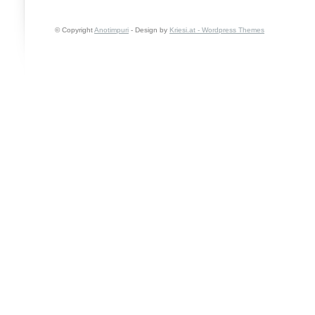
© Copyright
Anotimpuri
- Design by
Kriesi.at - Wordpress Themes