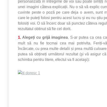
personalizată în întregime de voi sau poate simțiți 
unei imagini câteva explicații. Nu o să vă explic 
cuvinte peste o poză pe care deja o avem, sunt 
care le puteți folosi pentru acest lucru și eu nu știu p
folosiți voi. O să încerc doar să punctez câteva regu
rezultatul obtinut să fie cel dorit.
1
.
Alegeți cu grijă imaginea
. S-ar putea ca cea ca
mult să nu fie tocmai cea mai potrivita. Feriți-
încărcate, cu prea multe detalii și prea multă culoare
putea să obțineți următorul rezultat (şi vă asigur că 
schimba pentru litere, efectul va fi acelaşi):