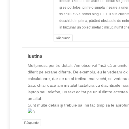
trebuie. O droaie de astfel de fonturi se găs
și se pot folosi printr-o simplă inseare a unei 
fișierul CSS al temei blogului. Cu alte cuvint
deschid din prima, părând obstacole de netr
în buzunar un obiect metalic micuț, numit ch
Răspunde
Iustina
Mulţumesc pentru detalii. Am observat însă că anumite 
diferit pe ecrane diferite. De exemplu, eu le vedeam o
calculatoare, dar de un al treilea, mai vechi, se vedeau 
Sau, chiar dacă am instalat tastatura cu diacriticele no
laptop sau telefon, un text editat pe unul dintre acestea 
un altul.
Sunt multe detalii şi trebuie să îmi fac timp să le aprof
Răspunde