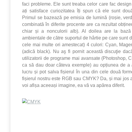
faci probleme. Ele sunt treaba celor care fac design
ați satisface curiozitatea îți spun că ele sunt două
Primul se bazează pe emisia de lumină (roșie, verd
combinată în diferite procente are ca rezultat obținer
chiar și a nonculorii alb). Al doilea are la bază
ambientale de către suportul de hârtie pe care sunt 
cele mai multe ori amestecat) 4 culori: Cyan, Mage
(adică black). Nu aş fi pornit această discuţie dacă
utilizatorii de programe mai avansate (Photoshop, Co
ca să dau doar câteva exemple) au opțiunea de a 
lucru și pot salva fișierul în una din cele două fo
fișierul nostru este RGB sau CMYK? Da, și mai jos 
voi afișa aceeași imagine, ea vă va apărea diferit.