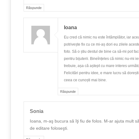
Răspunde
Ioana
Eu cred că nimic nu este întâmplător, iar ace
potrivește fix cu ce mi-aș dori eu zilele acest
foto. Să o știu destul de bine ca să-mi pot fac
pentru bijuterii. Bineînțeles că nimic nu-mi
trebuie, așa că aștept cu mare interes următo
Felicitări pentru idee, e mare lucru să doreșt
ceea ce cunoști mai bine.
Răspunde
Sonia
Ioana, m-aş bucura să îţi fiu de folos. M-ar ajuta mult 
de editare foloseşti.