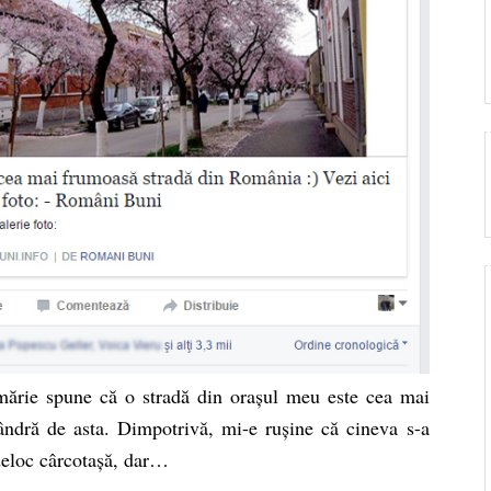
rimărie spune că o stradă din orașul meu este cea mai
dră de asta. Dimpotrivă, mi-e rușine că cineva s-a
deloc cârcotașă, dar…