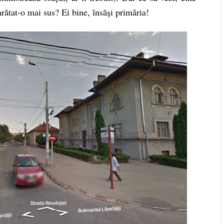
arătat-o mai sus? Ei bine, însăși primăria!