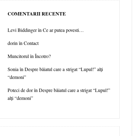
COMENTARII RECENTE
Levi Biddinger
în
Ce ar putea povesti…
dorin în
Contact
Muncitorul
în
Încotro?
Sonia în
Despre băiatul care a strigat “Lupul!” alți
“demoni”
Poteci de dor în
Despre băiatul care a strigat “Lupul!”
alți “demoni”