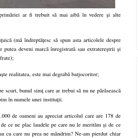
rimăriei ar fi trebuit să mai aibă în vedere și alte
ițuică (mă îndreptățesc să spun asta articolele despre
r putea deveni marcă înregistrată sau extratereștrii și
frate);
aște realitatea, este mai degrabă batjocoritor;
i pe scurt, bunul simț care ar trebui să nu ne părăsească
im în numele unei instituții.
 3.000 de oameni au apreciat articolul care are 178 de
 de ce ne plac laudele pe care nu le merităm și de ce
sau cu care nu prea ne mândrim? Ne-am pierdut chiar