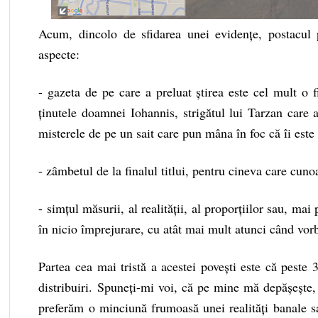
Acum, dincolo de sfidarea unei evidențe, postacul p
aspecte:
- gazeta de pe care a preluat știrea este cel mult o f
ținutele doamnei Iohannis, strigătul lui Tarzan care a
misterele de pe un sait care pun mâna în foc că îi este 
- zâmbetul de la finalul titlui, pentru cineva care cuno
- simțul măsurii, al realității, al proporțiilor sau, ma
în nicio împrejurare, cu atât mai mult atunci când vorb
Partea cea mai tristă a acestei povești este că peste
distribuiri. Spuneți-mi voi, că pe mine mă depășește,
preferăm o minciună frumoasă unei realități banale 