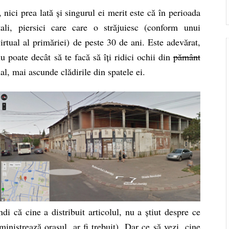
 nici prea lată și singurul ei merit este că în perioada
ali, piersici care care o străjuiesc (conform unui
rtual al primăriei) de peste 30 de ani. Este adevărat,
nu poate decât să te facă să îți ridici ochii din
pământ
ual, mai ascunde clădirile din spatele ei.
i că cine a distribuit articolul, nu a știut despre ce
ministrează orașul, ar fi trebuit). Dar ce să vezi, cine