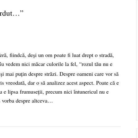
ierdut…
”
ră, fiindcă, deşi un om poate fi luat drept o stradă,
u vedem nici măcar culorile la fel, “rozul tău nu e
şi mai puțin despre străzi. Despre oameni care vor să
cris vreodată, dar o să analizez acest aspect. Poate că e
u e lipsa frumuseții, precum nici întunericul nu e
 E vorba despre altceva…