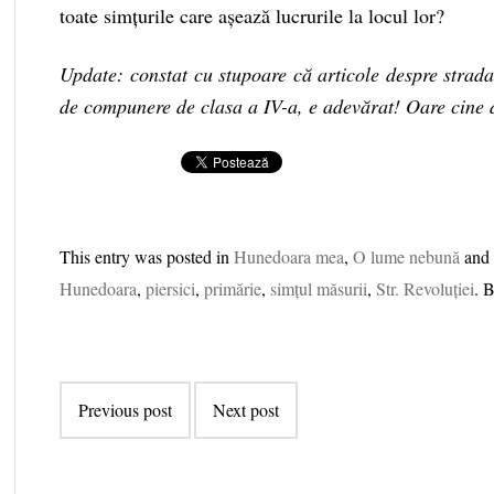
toate simțurile care așează lucrurile la locul lor?
Update: constat cu stupoare că articole despre strada
de compunere de clasa a IV-a, e adevărat! Oare cine d
This entry was posted in
Hunedoara mea
,
O lume nebună
and
Hunedoara
,
piersici
,
primărie
,
simțul măsurii
,
Str. Revoluției
. 
Post navigation
Previous post
Next post