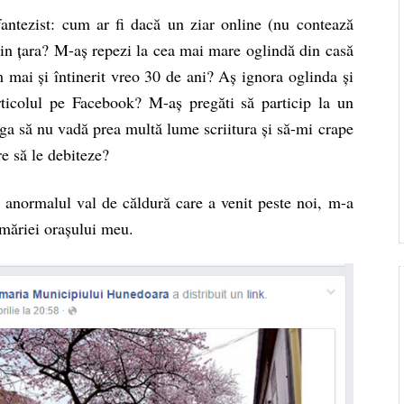
ntezist: cum ar fi dacă un ziar online (nu contează
in țara? M-aș repezi la cea mai mare oglindă din casă
mai și întinerit vreo 30 de ani? Aș ignora oglinda și
ticolul pe Facebook? M-aș pregăti să particip la un
ga să nu vadă prea multă lume scriitura și să-mi crape
e să le debiteze?
 anormalul val de căldură care a venit peste noi, m-a
imăriei orașului meu.