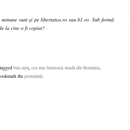
 minune sunt și pe libertatea.ro sau b1.ro. Sub formă
e la cine o fi copiat?
 tagged
bun simț
,
cea mai frumoasă stradă din România
,
Bookmark the
permalink
.