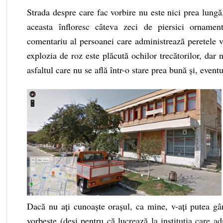
Strada despre care fac vorbire nu este nici prea lungă,
aceasta înfloresc câteva zeci de piersici ornament
comentariu al persoanei care administrează peretele vi
explozia de roz este plăcută ochilor trecătorilor, dar 
asfaltul care nu se află într-o stare prea bună și, event
Dacă nu ați cunoaște orașul, ca mine, v-ați putea gând
vorbește (deși pentru că lucrează la instituția care ad