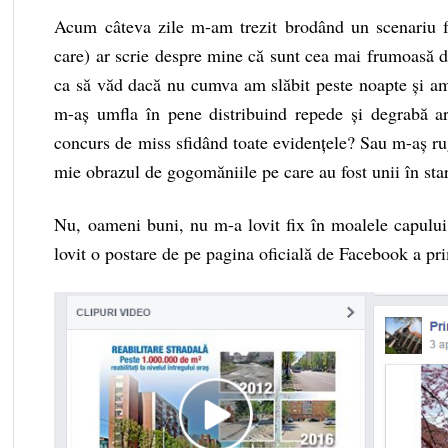
Acum câteva zile m-am trezit brodând un scenariu fa
care) ar scrie despre mine că sunt cea mai frumoasă d
ca să văd dacă nu cumva am slăbit peste noapte și am 
m-aș umfla în pene distribuind repede și degrabă ar
concurs de miss sfidând toate evidențele? Sau m-aș ru
mie obrazul de gogomăniile pe care au fost unii în star
Nu, oameni buni, nu m-a lovit fix în moalele capului
lovit o postare de pe pagina oficială de Facebook a pr