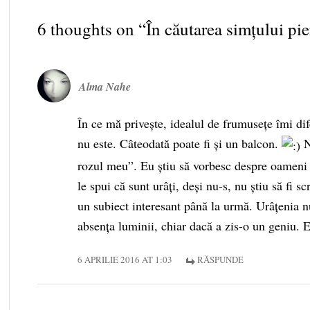
6 thoughts on “
În căutarea simțului p
Alma Nahe
În ce mă priveşte, idealul de frumusețe îmi dife
nu este. Câteodată poate fi şi un balcon.
N
rozul meu”. Eu ştiu să vorbesc despre oameni 
le spui că sunt urâți, deşi nu-s, nu ştiu să fi s
un subiect interesant până la urmă. Urâțenia n
absența luminii, chiar dacă a zis-o un geniu.
6 APRILIE 2016 AT 1:03
RĂSPUNDE