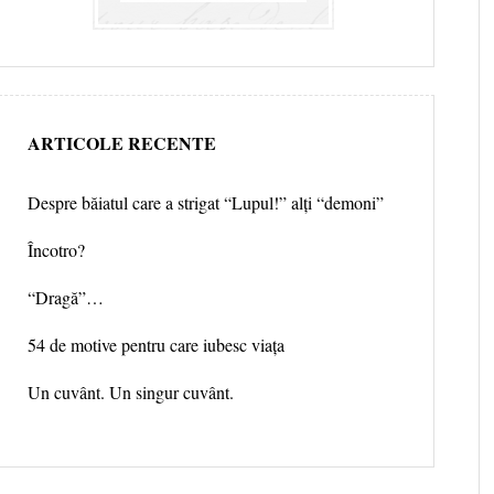
ARTICOLE RECENTE
Despre băiatul care a strigat “Lupul!” alți “demoni”
Încotro?
“Dragă”…
54 de motive pentru care iubesc viața
Un cuvânt. Un singur cuvânt.