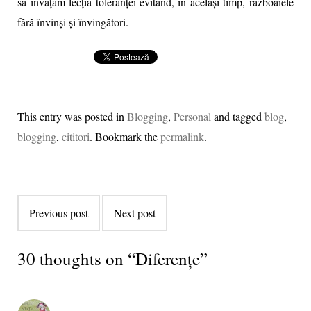
să învățăm lecția toleranței evitând, în același timp, războaiele
fără învinși și învingători.
This entry was posted in
Blogging
,
Personal
and tagged
blog
,
blogging
,
cititori
. Bookmark the
permalink
.
Post navigation
Previous post
Next post
30 thoughts on “
Diferențe
”