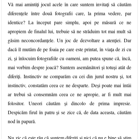
Vă mai amintiți jocul acele în care suntem invitați să căutăm
diferențele între două fotografii care, la prima vedere, par
identice? La început pare simplu, apoi pe măsură ce ne
apropiem de finalul lui, trebuie să ne străduim tot mai mult să
găsim neconcordanțele. Un joc de dezvoltare a atenției. Dar
dacă îl mutăm de pe foaia pe care este printat, în viața de zi cu
zi, și înlocuim fotografiile cu oameni, am putea spune că, încă,
mai vorbim despre joacă? Suntem asemănători și totuși atât de
diferiți. Instinctiv ne comparăm cu cei din jurul nostru și, tot
instinctiv, constatăm ceea ce ne desparte. Deși poate mai întâi
ar trebui să consemnăm ceea ce ne apropie, ar fi mult mai
folositor. Uneori căutăm și dincolo de prima impresie.
Despicăm firul în patru și se zice că, de data aceasta, căutăm
nod în papură.
Nu zic că este rău că suntem diferiți și nici că nu e bine să știm