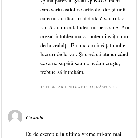
spună părerea. Și-au spus-o oameni
care scriu astfel de articole, dar și unii
care nu au făcut-o niciodată sau o fac
rar. S-au discutat idei, nu persoane. Am
crezut întotdeauna că putem învăța unii
de la ceilalți. Eu una am învățat multe
lucruri de la voi. Și cred că atunci când
ceva ne supără sau ne nedumerește,
trebuie să întrebăm.
15 FEBRUARIE 2014 AT 18:33
RĂSPUNDE
Cuvânta
Eu de exemplu in ultima vreme mi-am mai