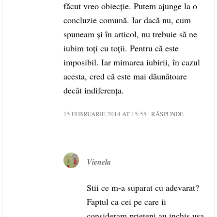
făcut vreo obiecție. Putem ajunge la o
concluzie comună. Iar dacă nu, cum
spuneam și în articol, nu trebuie să ne
iubim toți cu toții. Pentru că este
imposibil. Iar mimarea iubirii, în cazul
acesta, cred că este mai dăunătoare
decât indiferența.
15 FEBRUARIE 2014 AT 15:55
RĂSPUNDE
Vienela
Stii ce m-a suparat cu adevarat?
Faptul ca cei pe care ii
consideram prieteni au inchis usa