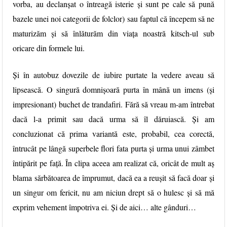
vorba, au declanșat o întreagă isterie și sunt pe cale să pună
bazele unei noi categorii de folclor) sau faptul că începem să ne
maturizăm și să înlăturăm din viața noastră kitsch-ul sub
oricare din formele lui.
Și în autobuz dovezile de iubire purtate la vedere aveau să
lipsească. O singură domnișoară purta în mână un imens (și
impresionant) buchet de trandafiri. Fără să vreau m-am întrebat
dacă l-a primit sau dacă urma să îl dăruiască. Și am
concluzionat că prima variantă este, probabil, cea corectă,
întrucât pe lângă superbele flori fata purta și urma unui zâmbet
întipărit pe față. În clipa aceea am realizat că, oricât de mult aș
blama sărbătoarea de împrumut, dacă ea a reușit să facă doar și
un singur om fericit, nu am niciun drept să o hulesc și să mă
exprim vehement împotriva ei. Și de aici… alte gânduri…