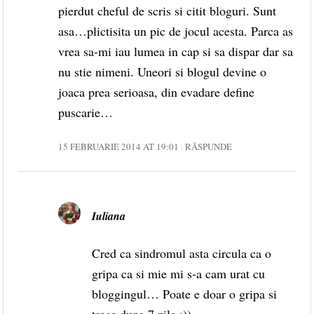
pierdut cheful de scris si citit bloguri. Sunt
asa…plictisita un pic de jocul acesta. Parca as
vrea sa-mi iau lumea in cap si sa dispar dar sa
nu stie nimeni. Uneori si blogul devine o
joaca prea serioasa, din evadare define
puscarie…
15 FEBRUARIE 2014 AT 19:01
RĂSPUNDE
Iuliana
Cred ca sindromul asta circula ca o
gripa ca si mie mi s-a cam urat cu
bloggingul… Poate e doar o gripa si
trece dupa 7 zile :))