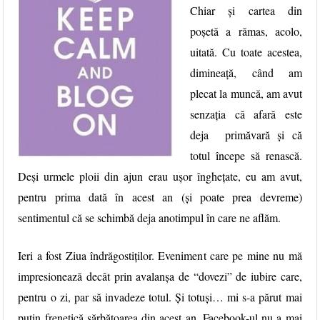
Chiar și cartea din
poșetă a rămas, acolo,
uitată. Cu toate acestea,
dimineață, când am
plecat la muncă, am avut
senzația că afară este
deja primăvară și că
totul începe să renască.
Deși urmele ploii din ajun erau ușor înghețate, eu am avut,
pentru prima dată în acest an (și poate prea devreme)
sentimentul că se schimbă deja anotimpul în care ne aflăm.
Ieri a fost Ziua îndrăgostiților. Eveniment care pe mine nu mă
impresionează decât prin avalanșa de “dovezi” de iubire care,
pentru o zi, par să invadeze totul. Și totuși… mi s-a părut mai
puțin frenetică sărbătoarea din acest an. Facebook-ul nu a mai