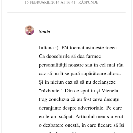
15 FEBRUARIE 2014 AT 16:41
RĂSPUNDE
Sonia
Iuliana :). Păi tocmai asta este ideea.
Ca deosebirile să dea farmec
personalității noastre sau în cel mai rău
caz să nu li se pară supărătoare altora.
Și în niciun caz să să nu declanșeze
“războaie”. Din ce spui tu și Vienela
trag concluzia că au fost ceva discuții
deranjante despre advertoriale. Pe care
eu le-am scăpat. Articolul meu s-a vrut
o dezbatere onestă, în care fiecare să își