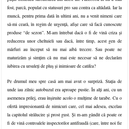
fost, parcă, populat cu statusuri pro sau contra ca altădată. Iar la
muncă, pentru prima dată în ultimi ani, nu a venit nimeni care
să-mi ceară, în regim de urgență, afișe care să facă cunoscute
produse “de sezon”. M-am întrebat dacă o fi de vină criza și
reducerea unor cheltuieli sau dacă, între timp, acest gen de
mărfuri au început să nu mai aibă trecere. Sau poate ne
maturizăm și simțim că nu mai este necesar să ne declarăm
iubirea cu ursuleți de pluș și inimioare de catifea?
Pe drumul meu spre casă am mai avut o surpriză. Stația de
unde iau zilnic autobuzul era aproape pustie. În alți ani, cu un
asemenea prilej, erau înșiruite acolo o mulțime de tarabe. Cu o
ofertă impresionantă de nimicuri care, cel mai adesea, excelau
la capitolul strălucire și prost gust. Și m-am gândit că poate or
fi de vină controalele inspectorilor antifraudă (care, între noi fie