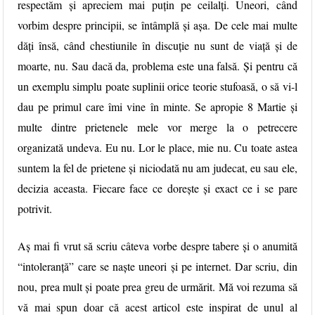
respectăm și apreciem mai puțin pe ceilalți. Uneori, când
vorbim despre principii, se întâmplă și așa. De cele mai multe
dăți însă, când chestiunile în discuție nu sunt de viață și de
moarte, nu. Sau dacă da, problema este una falsă. Și pentru că
un exemplu simplu poate suplinii orice teorie stufoasă, o să vi-l
dau pe primul care îmi vine în minte. Se apropie 8 Martie și
multe dintre prietenele mele vor merge la o petrecere
organizată undeva. Eu nu. Lor le place, mie nu. Cu toate astea
suntem la fel de prietene și niciodată nu am judecat, eu sau ele,
decizia aceasta. Fiecare face ce dorește și exact ce i se pare
potrivit.
Aș mai fi vrut să scriu câteva vorbe despre tabere și o anumită
“intoleranță” care se naște uneori și pe internet. Dar scriu, din
nou, prea mult și poate prea greu de urmărit. Mă voi rezuma să
vă mai spun doar că acest articol este inspirat de unul al