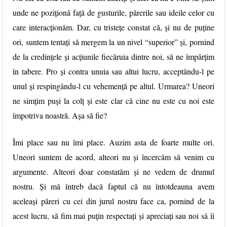
unde ne poziționă față de gusturile, părerile sau ideile celor cu
care interacționăm. Dar, cu tristețe constat că, și nu de puține
ori, suntem tentați să mergem la un nivel “superior” și, pornind
de la credințele și acțiunile fiecăruia dintre noi, să ne împărțim
în tabere. Pro și contra unuia sau altui lucru, acceptându-l pe
unul și respingându-l cu vehemență pe altul. Urmarea? Uneori
ne simțim puși la colț și este clar că cine nu este cu noi este
împotriva noastră. Așa să fie?
Îmi place sau nu îmi place. Auzim asta de foarte multe ori.
Uneori suntem de acord, alteori nu și încercăm să venim cu
argumente. Alteori doar constatăm și ne vedem de drumul
nostru. Și mă întreb dacă faptul că nu întotdeauna avem
aceleași păreri cu cei din jurul nostru face ca, pornind de la
acest lucru, să fim mai puțin respectați și apreciați sau noi să îi