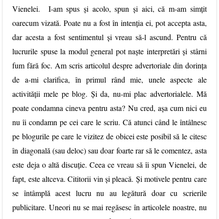
Vienelei. I-am spus și acolo, spun și aici, că m-am simțit
oarecum vizată. Poate nu a fost în intenția ei, pot accepta asta,
dar acesta a fost sentimentul și vreau să-l ascund. Pentru că
lucrurile spuse la modul general pot naște interpretări și stârni
fum fără foc. Am scris articolul despre advertoriale din dorința
de a-mi clarifica, în primul rând mie, unele aspecte ale
activității mele pe blog. Și da, nu-mi plac advertorialele. Mă
poate condamna cineva pentru asta? Nu cred, așa cum nici eu
nu îi condamn pe cei care le scriu. Că atunci când le întâlnesc
pe blogurile pe care le vizitez de obicei este posibil să le citesc
în diagonală (sau deloc) sau doar foarte rar să le comentez, asta
este deja o altă discuție. Ceea ce vreau să îi spun Vienelei, de
fapt, este altceva. Cititorii vin și pleacă. Și motivele pentru care
se întâmplă acest lucru nu au legătură doar cu scrierile
publicitare. Uneori nu se mai regăsesc în articolele noastre, nu