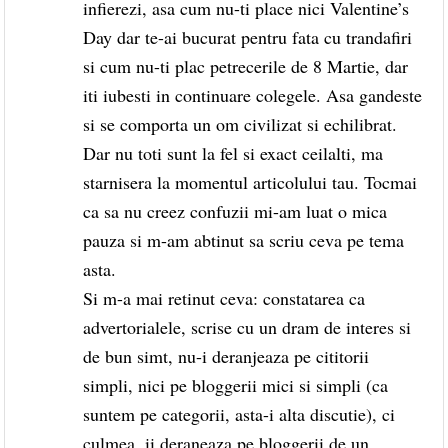
infierezi, asa cum nu-ti place nici Valentine’s
Day dar te-ai bucurat pentru fata cu trandafiri
si cum nu-ti plac petrecerile de 8 Martie, dar
iti iubesti in continuare colegele. Asa gandeste
si se comporta un om civilizat si echilibrat.
Dar nu toti sunt la fel si exact ceilalti, ma
starnisera la momentul articolului tau. Tocmai
ca sa nu creez confuzii mi-am luat o mica
pauza si m-am abtinut sa scriu ceva pe tema
asta.
Si m-a mai retinut ceva: constatarea ca
advertorialele, scrise cu un dram de interes si
de bun simt, nu-i deranjeaza pe cititorii
simpli, nici pe bloggerii mici si simpli (ca
suntem pe categorii, asta-i alta discutie), ci
culmea, ii deraneaza pe bloggerii de un