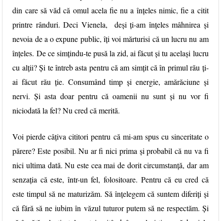
din care să văd că omul acela fie nu a înțeles nimic, fie a citit
printre rânduri. Deci Vienela, deși ți-am înțeles mâhnirea și
nevoia de a o expune public, îți voi mărturisi că un lucru nu am
înțeles. De ce simțindu-te pusă la zid, ai făcut și tu același lucru
cu alții? Și te întreb asta pentru că am simțit că în primul rău ți-
ai făcut rău ție. Consumând timp și energie, amărăciune și
nervi. Și asta doar pentru că oamenii nu sunt și nu vor fi
niciodată la fel? Nu cred că merită.
Voi pierde câțiva cititori pentru că mi-am spus cu sinceritate o
părere? Este posibil. Nu ar fi nici prima și probabil că nu va fi
nici ultima dată. Nu este cea mai de dorit circumstanță, dar am
senzația că este, într-un fel, folositoare. Pentru că eu cred că
este timpul să ne maturizăm. Să înțelegem că suntem diferiți și
că fără să ne iubim în văzul tuturor putem să ne respectăm. Și