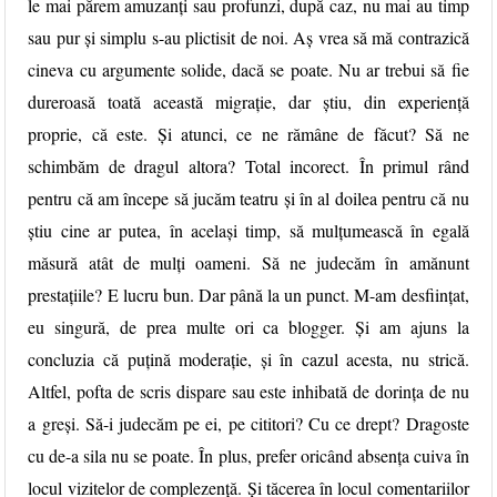
le mai părem amuzanți sau profunzi, după caz, nu mai au timp
sau pur și simplu s-au plictisit de noi. Aș vrea să mă contrazică
cineva cu argumente solide, dacă se poate. Nu ar trebui să fie
dureroasă toată această migrație, dar știu, din experiență
proprie, că este. Și atunci, ce ne rămâne de făcut? Să ne
schimbăm de dragul altora? Total incorect. În primul rând
pentru că am începe să jucăm teatru și în al doilea pentru că nu
știu cine ar putea, în același timp, să mulțumească în egală
măsură atât de mulți oameni. Să ne judecăm în amănunt
prestațiile? E lucru bun. Dar până la un punct. M-am desființat,
eu singură, de prea multe ori ca blogger. Și am ajuns la
concluzia că puțină moderație, și în cazul acesta, nu strică.
Altfel, pofta de scris dispare sau este inhibată de dorința de nu
a greși. Să-i judecăm pe ei, pe cititori? Cu ce drept? Dragoste
cu de-a sila nu se poate. În plus, prefer oricând absența cuiva în
locul vizitelor de complezență. Și tăcerea în locul comentariilor