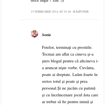
15 FEBRUARIE 2014 AT 19:36
RĂSPUNDE
Sonia
Fetelor, terminați cu prostiile.
Tocmai am aflat ca cineva și-a
șters blogul pentru că altcineva i-
a aruncat niște vorbe. Cuvânta,
poate ai dreptate. Luăm foarte în
serios totul și poate și prea
personal.Și ne jucăm cu patimă
și cu încrâncenare jocul ăsta care
ar trebui să fie pentru inimă și