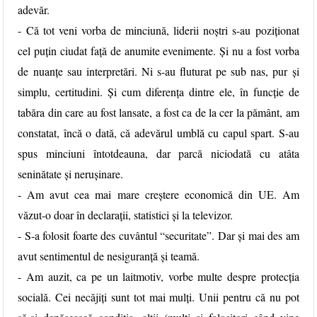
adevăr.
- Că tot veni vorba de minciună, liderii noștri s-au poziționat
cel puțin ciudat față de anumite evenimente. Și nu a fost vorba
de nuanțe sau interpretări. Ni s-au fluturat pe sub nas, pur și
simplu, certitudini. Și cum diferența dintre ele, în funcție de
tabăra din care au fost lansate, a fost ca de la cer la pământ, am
constatat, încă o dată, că adevărul umblă cu capul spart. S-au
spus minciuni întotdeauna, dar parcă niciodată cu atâta
seninătate și nerușinare.
- Am avut cea mai mare creștere economică din UE. Am
văzut-o doar în declarații, statistici și la televizor.
- S-a folosit foarte des cuvântul “securitate”. Dar și mai des am
avut sentimentul de nesiguranță și teamă.
- Am auzit, ca pe un laitmotiv, vorbe multe despre protecția
socială. Cei necăjiți sunt tot mai mulți. Unii pentru că nu pot