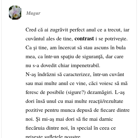
Mugur
Cred că ai zugrăvit perfect anul ce a trecut, iar
contrast
cuvântul ales de tine,
i se potrivește.
Ca și tine, am încercat să stau ascuns în bula
mea, ca într-un spațiu de siguranță, dar care
nu s-a dovedit chiar impenetrabil.
N-aș îndrăzni să caracterizez, într-un cuvânt
sau mai multe anul ce vine, căci voiesc să mă
feresc de posibile (sigure?) dezamăgiri. L-aș
dori însă unul cu mai multe reacții/rezultate
pozitive pentru munca depusă de fiecare dintre
noi. Și mi-aș mai dori să fie mai darnic
fiecăruia dintre noi, în special în ceea ce
privește sufletele noastre.