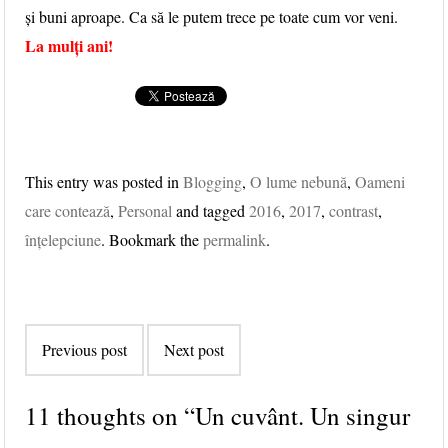
și buni aproape. Ca să le putem trece pe toate cum vor veni.
La mulți ani!
This entry was posted in
Blogging
,
O lume nebună
,
Oameni
care contează
,
Personal
and tagged
2016
,
2017
,
contrast
,
înțelepciune
. Bookmark the
permalink
.
Post navigation
Previous post
Next post
11 thoughts on “
Un cuvânt. Un singur