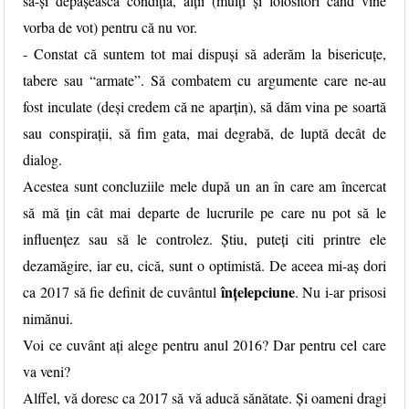
să-și depășească condiția, alții (mulți și folositori când vine
vorba de vot) pentru că nu vor.
- Constat că suntem tot mai dispuși să aderăm la bisericuțe,
tabere sau “armate”. Să combatem cu argumente care ne-au
fost inculate (deși credem că ne aparțin), să dăm vina pe soartă
sau conspirații, să fim gata, mai degrabă, de luptă decât de
dialog.
Acestea sunt concluziile mele după un an în care am încercat
să mă țin cât mai departe de lucrurile pe care nu pot să le
influențez sau să le controlez. Știu, puteți citi printre ele
dezamăgire, iar eu, cică, sunt o optimistă. De aceea mi-aș dori
înțelepciune
ca 2017 să fie definit de cuvântul
. Nu i-ar prisosi
nimănui.
Voi ce cuvânt ați alege pentru anul 2016? Dar pentru cel care
va veni?
Alffel, vă doresc ca 2017 să vă aducă sănătate. Și oameni dragi