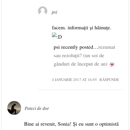
psi
facem. informații și hăinuțe.
psi recently posted…
rezumat
sau rezoluții? (un soi de
gânduri de început de an)
4 IANUARIE 2017 AT 16:05
RĂSPUNDE
Poteci de dor
Bine ai revenit, Sonia! Şi eu sunt o optimistă