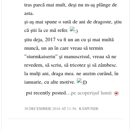
tras parcă mai mult, deși nu m-aș plânge de
asta.
și-aș mai spune o sută de ani de dragoste, știu
că știi la ce mă refer.
știu deja, 2017 va fi un an cu și mai multă
muncă, un an în care vreau să termin
”sturmkaiserin” și manuscrisul, vreau să ne
revedem, să scriu, să tricotez și să zâmbesc.
la mulți ani, draga mea. ne auzim curând, în
ianuarie, cu alte motive.
psi recently posted…
pe acoperişul lumii
30 DECEMBRIE 2016 AT 11:56
RĂSPUNDE