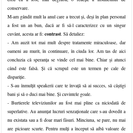
conservare.
M-am gândit mult la anul care a trecut și, deși în plan personal
a fost un an bun, dacă ar fi să-l caracterizez cu un singur
contrast
cuvânt, acesta ar fi:
. Să detaliez:
- Am auzit tot mai mult despre tratamente miraculoase, dar
oameni au murit, în continuare, în ciuda lor. Am tas de aici
concluzia că speranța se vinde cel mai bine. Chiar și atunci
când este falsă. Și că scrupul este un termen pe cale de
dispariție.
- S-au înmulțit speakerii care te învață să ai succes, să câștigi
bani și să o duci mai bine. Și cuvintele goale.
- Burtierele televiziunilor au fost mai pline ca niciodată de
superlative. Au anunțat lucruri senzaționale care s-au dovedit a
nu existata sau a fi doar mari fâsuri. Minciuna, se pare, nu mai
are picioare scurte. Pentru mulți a început să aibă valoare de