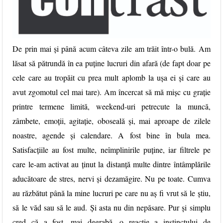
De prin mai și până acum câteva zile am trăit într-o bulă. Am
lăsat să pătrundă în ea puține lucruri din afară (de fapt doar pe
cele care au tropăit cu prea mult aplomb la ușa ei și care au
avut zgomotul cel mai tare). Am încercat să mă mișc cu grație
printre termene limită, weekend-uri petrecute la muncă,
zâmbete, emoții, agitație, oboseală și, mai aproape de
zilele
noastre, agende și calendare. A fost bine în bula mea.
Satisfacțiile au fost multe, neîmplinirile puține, iar filtrele pe
care le-am activat au ținut la distanță multe dintre întâmplările
aducătoare de stres, nervi și dezamăgire. Nu pe toate. Cumva
au răzbătut până la mine lucruri pe care nu aș fi vrut să le știu,
să le văd sau să le aud. Și asta nu din nepăsare. Pur și simplu
cred că a fost, mai degrabă, o reacție a instinctului de