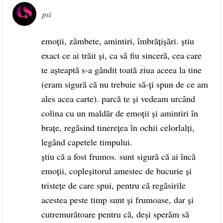
psi
emoții, zâmbete, amintiri, îmbrățișări. știu
exact ce ai trăit și, ca să fiu sinceră, cea care
te așteaptă s-a gândit toată ziua aceea la tine
(eram sigură că nu trebuie să-ți spun de ce am
ales acea carte). parcă te și vedeam urcând
colina cu un maldăr de emoții și amintiri în
brațe, regăsind tinerețea în ochii celorlalți,
legând capetele timpului.
știu că a fost frumos. sunt sigură că ai încă
emoții, copleșitorul amestec de bucurie și
tristețe de care spui, pentru că regăsirile
acestea peste timp sunt și frumoase, dar și
cutremurătoare pentru că, deși sperăm să