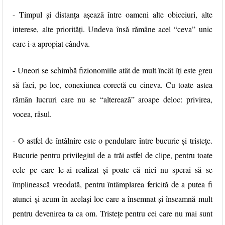
- Timpul și distanța așează între oameni alte obiceiuri, alte
interese, alte priorități. Undeva însă rămâne acel “ceva” unic
care i-a apropiat cândva.
- Uneori se schimbă fizionomiile atât de mult încât îți este greu
să faci, pe loc, conexiunea corectă cu cineva. Cu toate astea
rămân lucruri care nu se “alterează” aroape deloc: privirea,
vocea, râsul.
- O astfel de întâlnire este o pendulare între bucurie și tristețe.
Bucurie pentru privilegiul de a trăi astfel de clipe, pentru toate
cele pe care le-ai realizat și poate că nici nu sperai să se
împlinească vreodată, pentru întâmplarea fericită de a putea fi
atunci și acum în același loc care a însemnat și înseamnă mult
pentru devenirea ta ca om. Tristețe pentru cei care nu mai sunt