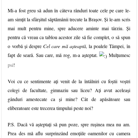
Mi-a fost greu să adun în câteva rânduri toate cele pe care le-
am simțit la sfârșitul săptămânii trecute la Brașov. Și le-am scris
mai mult pentru mine, spre aducere aminte mai târziu. Și
pentru că vreau ca tablou acestor zile să fie complet, o să spun
o vorbă și despre
Cel care mă așteaptă,
la poalele Tâmpei, în
fapt de seară. Sau care, mă rog, m-a așteptat.
Mulțumesc
psi
!
Voi cu ce sentimente ați venit de la întâlniri cu foștii voștri
colegi de facultate, gimnaziu sau liceu? Ați avut aceleași
gânduri amestecate ca și mine? Cât de apăsătoare sau
eliberatoare este trecerea timpului peste noi?
P.S. Dacă vă așteptați să pun poze, spre rușinea mea nu am.
Prea des mă aflu surprinzând emoțiile oamenilor cu camera