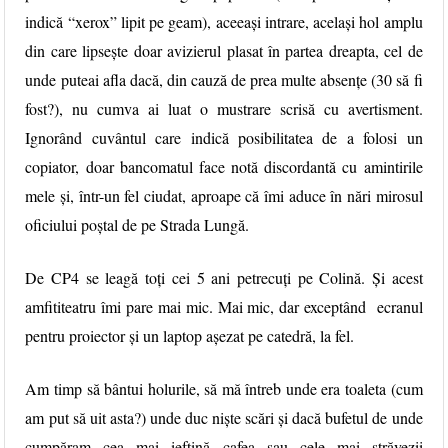
indică “xerox” lipit pe geam), aceeași intrare, același hol amplu
din care lipsește doar avizierul plasat în partea dreapta, cel de
unde puteai afla dacă, din cauză de prea multe absențe (30 să fi
fost?),
nu cumva ai luat o mustrare scrisă cu avertisment.
Ignorând cuvântul care indică posibilitatea de a folosi un
copiator, doar bancomatul face notă discordantă cu amintirile
mele și, într-un fel ciudat, aproape că îmi aduce în nări mirosul
oficiului poștal de pe Strada Lungă.
De CP4 se leagă toți cei 5 ani petrecuți pe Colină. Și acest
amfititeatru îmi pare mai mic. Mai mic, dar exceptând ecranul
pentru proiector și un laptop așezat pe catedră, la fel.
Am timp să bântui holurile, să mă întreb unde era toaleta (cum
am put să uit asta?) unde duc niște scări și dacă bufetul de unde
cumpăram cea mai ieftină cafea sau cele mai străvezii