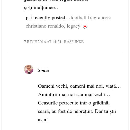
și-ți mulțumesc.
psi recently posted…
football fragrances:
christiano ronaldo, legacy
7 IUNIE 2016 AT 14:21
RĂSPUNDE
Sonia
Oameni vechi, oameni mai noi, viață…
Amintirii mai noi sau mai vechi…
Ceasurile petrecute într-o grădină,
seara, au fost de neprețuit. Dar tu știi
asta!