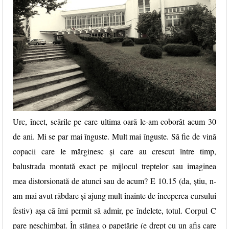
Urc, încet, scările pe care ultima oară le-am coborât acum 30
de ani. Mi se par mai înguste. Mult mai înguste. Să fie de vină
copacii care le mărginesc și care au crescut între timp,
balustrada montată exact pe mijlocul treptelor sau imaginea
mea distorsionată de atunci sau de acum? E 10.15 (da, știu, n-
am mai avut răbdare și ajung mult înainte de începerea cursului
festiv) așa că îmi permit să admir, pe îndelete, totul. Corpul C
pare neschimbat. În stânga o papetărie (e drept cu un afiș care