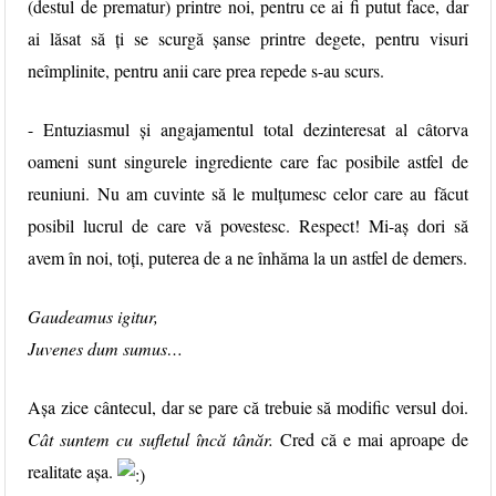
(destul de prematur) printre noi, pentru ce ai fi putut face, dar
ai lăsat să ți se scurgă șanse printre degete, pentru visuri
neîmplinite, pentru anii care prea repede s-au scurs.
- Entuziasmul și angajamentul total dezinteresat al câtorva
oameni sunt singurele ingrediente care fac posibile astfel de
reuniuni. Nu am cuvinte să le mulțumesc celor care au făcut
posibil lucrul de care vă povestesc. Respect! Mi-aș dori să
avem în noi, toți, puterea de a ne înhăma la un astfel de demers.
Gaudeamus igitur,
Juvenes dum sumus…
Așa zice cântecul, dar se pare că trebuie să modific versul doi.
Cât suntem cu sufletul încă tânăr.
Cred că e mai aproape de
realitate așa.