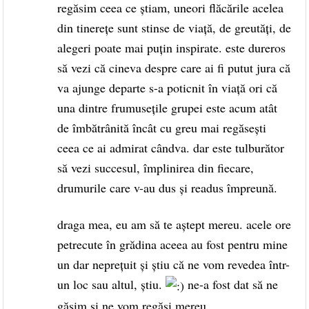
regăsim ceea ce știam, uneori flăcările acelea
din tinerețe sunt stinse de viață, de greutăți, de
alegeri poate mai puțin inspirate. este dureros
să vezi că cineva despre care ai fi putut jura că
va ajunge departe s-a poticnit în viață ori că
una dintre frumusețile grupei este acum atât
de îmbătrânită încât cu greu mai regăsești
ceea ce ai admirat cândva. dar este tulburător
să vezi succesul, împlinirea din fiecare,
drumurile care v-au dus și readus împreună.
draga mea, eu am să te aștept mereu. acele ore
petrecute în grădina aceea au fost pentru mine
un dar neprețuit și știu că ne vom revedea într-
un loc sau altul, știu.
ne-a fost dat să ne
găsim și ne vom regăsi mereu.