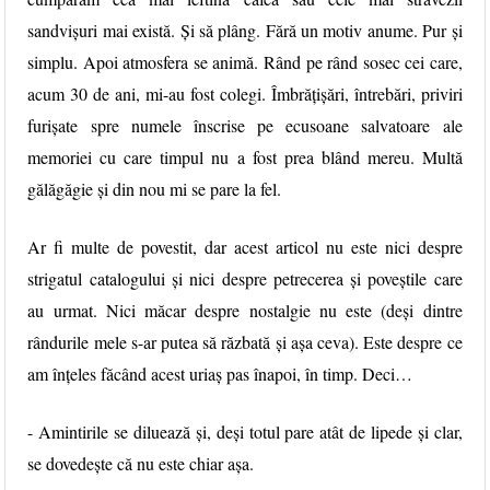
sandvișuri mai există. Și să plâng. Fără un motiv anume. Pur și
simplu. Apoi atmosfera se animă. Rând pe rând sosec cei care,
acum 30 de ani, mi-au fost colegi. Îmbrățișări, întrebări, priviri
furișate spre numele înscrise pe ecusoane salvatoare ale
memoriei cu care timpul nu a fost prea blând mereu. Multă
gălăgăgie și din nou mi se pare la fel.
Ar fi multe de povestit, dar acest articol nu este nici despre
strigatul catalogului și nici despre petrecerea și poveștile care
au urmat. Nici măcar despre nostalgie nu este (deși dintre
rândurile mele s-ar putea să răzbată și așa ceva). Este despre ce
am înțeles făcând acest uriaș pas înapoi, în timp. Deci…
- Amintirile se diluează și, deși totul pare atât de lipede și clar,
se dovedește că nu este chiar așa.