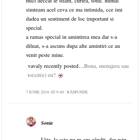
mici deccat le stiam, curtea, totul. numai
simteam acel ceva ce ma intimida, cce imi
dadea un sentiment de loc important si
special.
a ramas special in amintirea mea dar s-a
diluat, s-a ascuns dupa alte amintiri ce au
venit peste mine.
vavaly recently posted…
Bona, menajera sau
to(a)t(e) eu?
7 IUNIE 2016 AT 9:40
RĂSPUNDE
Sonia
Uite, la asta nu m-am gândit, dar este