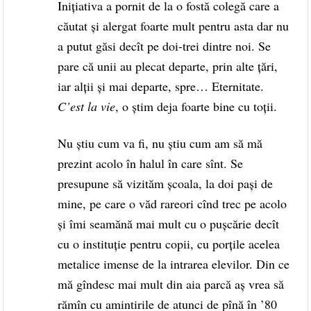
Iniţiativa a pornit de la o fostă colegă care a
căutat şi alergat foarte mult pentru asta dar nu
a putut găsi decît pe doi-trei dintre noi. Se
pare că unii au plecat departe, prin alte ţări,
iar alţii şi mai departe, spre… Eternitate.
C’est la vie
, o ştim deja foarte bine cu toţii.
Nu ştiu cum va fi, nu ştiu cum am să mă
prezint acolo în halul în care sînt. Se
presupune să vizităm şcoala, la doi paşi de
mine, pe care o văd rareori cînd trec pe acolo
şi îmi seamănă mai mult cu o puşcărie decît
cu o instituţie pentru copii, cu porţile acelea
metalice imense de la intrarea elevilor. Din ce
mă gîndesc mai mult din aia parcă aş vrea să
rămîn cu amintirile de atunci de pînă în ’80