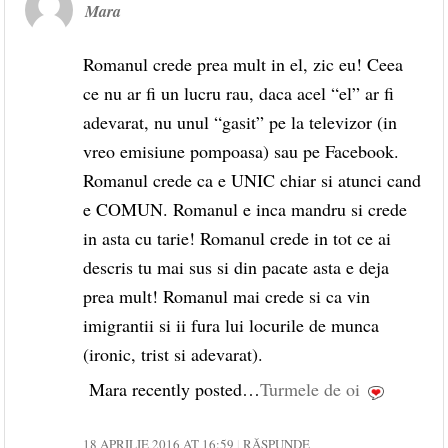
Mara
Romanul crede prea mult in el, zic eu! Ceea
ce nu ar fi un lucru rau, daca acel “el” ar fi
adevarat, nu unul “gasit” pe la televizor (in
vreo emisiune pompoasa) sau pe Facebook.
Romanul crede ca e UNIC chiar si atunci cand
e COMUN. Romanul e inca mandru si crede
in asta cu tarie! Romanul crede in tot ce ai
descris tu mai sus si din pacate asta e deja
prea mult! Romanul mai crede si ca vin
imigrantii si ii fura lui locurile de munca
(ironic, trist si adevarat).
Mara recently posted…
Turmele de oi
18 APRILIE 2016 AT 16:59
RĂSPUNDE