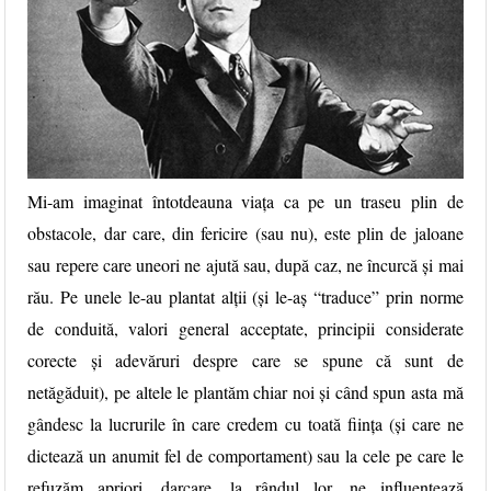
Mi-am imaginat întotdeauna viața ca pe un traseu plin de
obstacole, dar care, din fericire (sau nu), este plin de jaloane
sau repere care uneori ne ajută sau, după caz, ne încurcă și mai
rău. Pe unele le-au plantat alții (și le-aș “traduce” prin norme
de conduită, valori general acceptate, principii considerate
corecte și adevăruri despre care se spune că sunt de
netăgăduit), pe altele le plantăm chiar noi și când spun asta mă
gândesc la lucrurile în care credem cu toată ființa (și care ne
dictează un anumit fel de comportament) sau la cele pe care le
refuzăm apriori, dar
care, la rândul lor, ne influențează