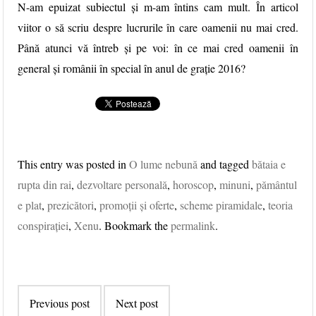
N-am epuizat subiectul și m-am întins cam mult. În articol
viitor o să scriu despre lucrurile în care oamenii nu mai cred.
Până atunci vă întreb și pe voi: în ce mai cred oamenii în
general și românii în special în anul de grație 2016?
This entry was posted in
O lume nebună
and tagged
bătaia e
rupta din rai
,
dezvoltare personală
,
horoscop
,
minuni
,
pământul
e plat
,
prezicători
,
promoții și oferte
,
scheme piramidale
,
teoria
conspirației
,
Xenu
. Bookmark the
permalink
.
Post navigation
Previous post
Next post