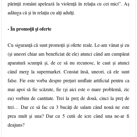
părinţii români apelează la violenţă în relaţia cu cei mici”. Aș
adăuga că și în relația cu alți adulți.
- Î
n promoții și oferte
Cu siguranță că sunt promoții și oferte reale. Le-am vânat și eu
(și uneori chiar am beneficiat de ele) atunci când am cumpărat
aparatură scumpă și, de ce să nu recunosc, le caut și atunci
când merg la supermarket. Constat însă, uneori, că ele sunt
false. Fie este vorba despre prețuri umflate artificial pentru ca
mai apoi să fie scăzute, fie (și aici este o mare problemă, zic
eu) vorbim de cantitate. Trei la preț de două, cinci la preț de
trei… Dar ce să fac cu 3 bucăți de salam când nouă ne este
prea mult și una? Dar cu 5 cutii de icre când una ne-ar fi
deajuns?