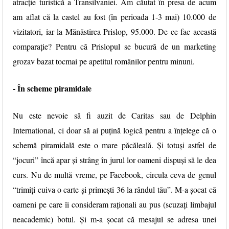
atracție turistică a Transilvaniei. Am căutat în presa de acum
am aflat că la castel au fost (în perioada 1-3 mai) 10.000 de
vizitatori, iar la Mănăstirea Prislop, 95.000. De ce fac această
comparație? Pentru că Prislopul se bucură de un marketing
grozav bazat tocmai pe apetitul românilor pentru minuni.
- În scheme piramidale
Nu este nevoie să fi auzit de Caritas sau de Delphin
International, ci doar să ai puțină logică pentru a înțelege că o
schemă piramidală este o mare păcăleală. Și totuși astfel de
“jocuri” încă apar și strâng în jurul lor oameni dispuși să le dea
curs. Nu de multă vreme, pe Facebook, circula ceva de genul
“trimiți cuiva o carte și primești 36 la rândul tău”. M-a șocat că
oameni pe care îi consideram raționali au pus (scuzați limbajul
neacademic) botul. Și m-a șocat că mesajul se adresa unei