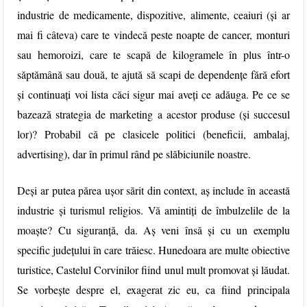
industrie de medicamente, dispozitive, alimente, ceaiuri (și ar
mai fi câteva) care te vindecă peste noapte de cancer, monturi
sau hemoroizi, care te scapă de kilogramele în plus într-o
săptămână sau două, te ajută să scapi de dependențe fără efort
și continuați voi lista căci sigur mai aveți ce adăuga. Pe ce se
bazează strategia de marketing a acestor produse (și succesul
lor)? Probabil că pe clasicele politici (beneficii, ambalaj,
advertising), dar în primul rând pe slăbiciunile noastre.
Deși ar putea părea ușor sărit din context, aș include în această
industrie și turismul religios. Vă amintiți de îmbulzelile de la
moaște? Cu siguranță, da. Aș veni însă și cu un exemplu
specific județului în care trăiesc. Hunedoara are multe obiective
turistice, Castelul Corvinilor fiind unul mult promovat și lăudat.
Se vorbește despre el, exagerat zic eu, ca fiind principala