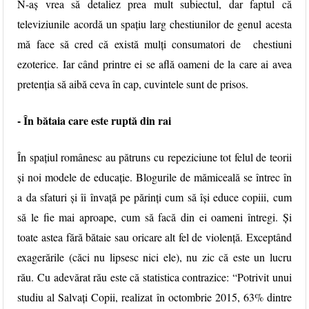
N-aș vrea să detaliez prea mult subiectul, dar faptul că
televiziunile acordă un spațiu larg chestiunilor de genul acesta
mă face să cred că există mulți consumatori de chestiuni
ezoterice. Iar când printre ei se află oameni de la care ai avea
pretenția să aibă ceva în cap, cuvintele sunt de prisos.
- În
bătaia care este ruptă din rai
În spațiul românesc au pătruns cu repeziciune tot felul de teorii
și noi modele de educație. Blogurile de mămiceală se întrec în
a da sfaturi și îi învață pe părinți cum să își educe copiii, cum
să le fie mai aproape, cum să facă din ei oameni întregi. Și
toate astea fără bătaie sau oricare alt fel de violență. Exceptând
exagerările (căci nu lipsesc nici ele), nu zic că este un lucru
rău. Cu adevărat rău este că statistica contrazice: “Potrivit unui
studiu al Salvaţi Copii, realizat în octombrie 2015, 63% dintre