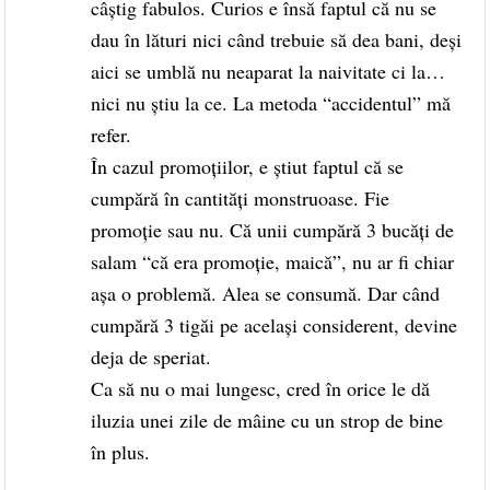
câştig fabulos. Curios e însă faptul că nu se
dau în lături nici când trebuie să dea bani, deşi
aici se umblă nu neaparat la naivitate ci la…
nici nu ştiu la ce. La metoda “accidentul” mă
refer.
În cazul promoţiilor, e ştiut faptul că se
cumpără în cantităţi monstruoase. Fie
promoţie sau nu. Că unii cumpără 3 bucăţi de
salam “că era promoţie, maică”, nu ar fi chiar
aşa o problemă. Alea se consumă. Dar când
cumpără 3 tigăi pe acelaşi considerent, devine
deja de speriat.
Ca să nu o mai lungesc, cred în orice le dă
iluzia unei zile de mâine cu un strop de bine
în plus.