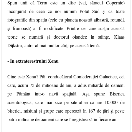
Spun unii că Terra este un disc (vai, săracul Copernic)
înconjurat de ceea ce noi numim Polul Sud și că toate
fotografiile din spațiu (cele cu planeta noastră albastră, rotundă
și frumoasă) ar fi modificate. Printre cei care susțin această
teorie se numără și doctorul olandez în științe, Klaas
Dijkstra, autor al mai multor cărți pe această temă.
- În extraterestrului Xenu
Cine este Xenu? Păi, conducătorul Confederaţiei Galactice, cel
care, acum 75 de milioane de ani, a adus miliarde de oameni
pe Pământ într-o navă spaţială. Așa spune Biserica
scientologică, care mai zice pe site-ul ei că are 10.000 de
biserici, misiuni şi grupe care operează în 167 de ţări și peste
patru milioane de oameni care se înregistrează în fiecare an.