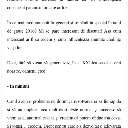
consistent parcursul oricare ar fi el.
În ce mai cred oamenii în general și românii în special în anul
de grație 2016? Mi se pare interesant de discutat! Așa cum
interesant ar fi să vedem și cum influențează anumite credințe
viața lor.
Deci, fără să vreau să generalizez, în al XXI-lea secol al erei
noastre, oamenii cred:
- În minuni
Când avem o problemă ne dorim ca rezolvarea ei să fie rapidă
și să nu implice prea mult efort. Este normal și omenesc să
vrem asta, anormal este să și credem că putem obține așa ceva.
Și totuși… credem. Drept pentru care s-a dezvoltat o adevărată