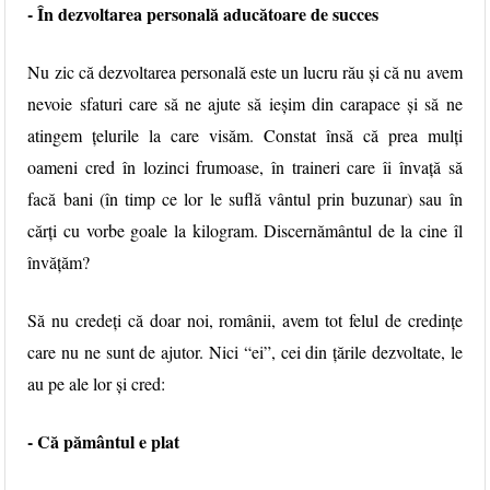
- În dezvoltarea personală aducătoare de succes
Nu zic că dezvoltarea personală este un lucru rău și că nu avem
nevoie sfaturi care să ne ajute să ieșim din carapace și să ne
atingem țelurile la care visăm. Constat însă că prea mulți
oameni cred în lozinci frumoase, în traineri care îi învață să
facă bani (în timp ce lor le suflă vântul prin buzunar) sau în
cărți cu vorbe goale la kilogram. Discernământul de la cine îl
învățăm?
Să nu credeți că doar noi, românii, avem tot felul de credințe
care nu ne sunt de ajutor. Nici “ei”, cei din țările dezvoltate, le
au pe ale lor și cred:
- Că pământul e plat