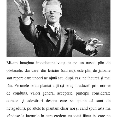
Mi-am imaginat întotdeauna viața ca pe un traseu plin de
obstacole, dar care, din fericire (sau nu), este plin de jaloane
sau repere care uneori ne ajută sau, după caz, ne încurcă și mai
rău. Pe unele le-au plantat alții (și le-aș “traduce” prin norme
de conduită, valori general acceptate, principii considerate
corecte și adevăruri despre care se spune că sunt de
netăgăduit), pe altele le plantăm chiar noi și când spun asta mă
gândesc la lucrurile în care credem cu toată ființa (și care ne