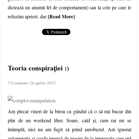
dictează un anumit fel de comportament) sau la cele pe care le
Read More
refuzăm apriori, dar
Teoria conspirației :)
3 Comments
26 aprilie 2015
Am plecat vineri de la birou cu gândul că o să mă bucur din
plin de un weekend liber. Soare, cald şi, cum rar mi se
întâmplă, nici nu am fugit să prind autobuzul. Am ignorat
aglomeraţia şi coada imensă de maşini de la intersecţia care mă