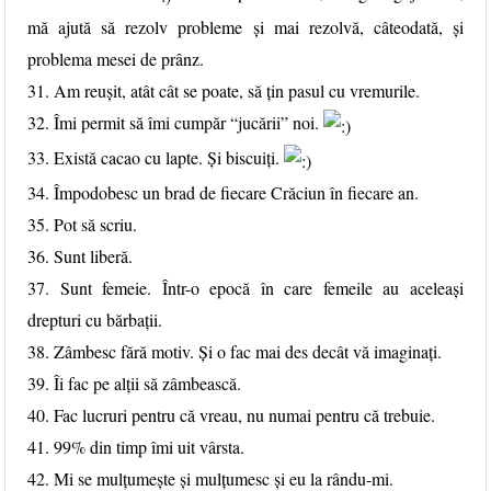
mă ajută să rezolv probleme și mai rezolvă, câteodată, și
problema mesei de prânz.
31. Am reușit, atât cât se poate, să țin pasul cu vremurile.
32. Îmi permit să îmi cumpăr “jucării” noi.
33. Există cacao cu lapte. Și biscuiți.
34. Împodobesc un brad de fiecare Crăciun în fiecare an.
35. Pot să scriu.
36. Sunt liberă.
37. Sunt femeie. Într-o epocă în care femeile au aceleași
drepturi cu bărbații.
38. Zâmbesc fără motiv. Și o fac mai des decât vă imaginați.
39. Îi fac pe alții să zâmbească.
40. Fac lucruri pentru că vreau, nu numai pentru că trebuie.
41. 99% din timp îmi uit vârsta.
42. Mi se mulțumește și mulțumesc și eu la rându-mi.