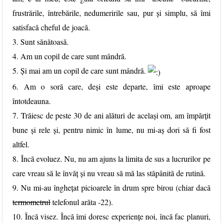
frustrările, întrebările, nedumeririle sau, pur și simplu, să îmi
satisfacă cheful de joacă.
3. Sunt sănătoasă.
4. Am un copil de care sunt mândră.
5. Și mai am un copil de care sunt mândră.
6. Am o soră care, deși este departe, îmi este aproape
întotdeauna.
7. Trăiesc de peste 30 de ani alături de același om, am împărțit
bune și rele și, pentru nimic în lume, nu mi-aș dori să fi fost
altfel.
8. Încă evoluez. Nu, nu am ajuns la limita de sus a lucrurilor pe
care vreau să le învăț și nu vreau să mă las
stăpânită de rutină.
9. Nu mi-au înghețat picioarele în drum spre birou (chiar dacă
termometrul
telefonul arăta -22).
10. Încă visez. Încă îmi doresc experiențe noi, încă fac planuri,