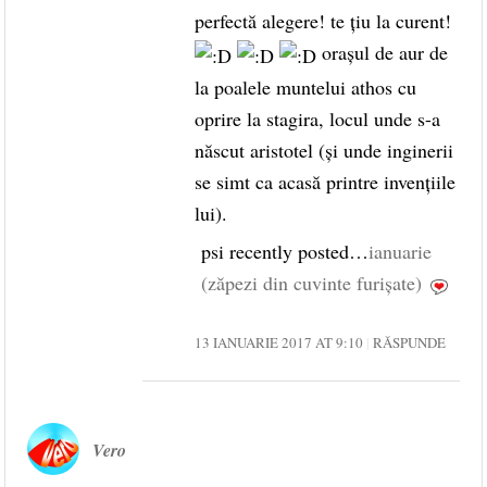
perfectă alegere! te țiu la curent!
orașul de aur de
la poalele muntelui athos cu
oprire la stagira, locul unde s-a
născut aristotel (și unde inginerii
se simt ca acasă printre invențiile
lui).
psi recently posted…
ianuarie
(zăpezi din cuvinte furișate)
13 IANUARIE 2017 AT 9:10
RĂSPUNDE
Vero