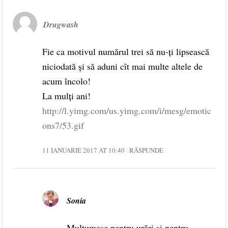
Drugwash
Fie ca motivul numărul trei să nu-ţi lipsească
niciodată şi să aduni cît mai multe altele de
acum încolo!
La mulţi ani!
http://l.yimg.com/us.yimg.com/i/mesg/emotic
ons7/53.gif
11 IANUARIE 2017 AT 10:40
RĂSPUNDE
Sonia
Mulțumesc pentru urări și pentru