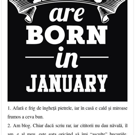
1. Afară e frig de îngheță pietrele, iar în casă e cald și miroase
frumos a ceva bun.
2. Am blog. Chiar dacă scriu rar, iar cititorii nu dau năvală, îl
am, e al meu, este gata oricând să îmi “asculte” bucuriile,