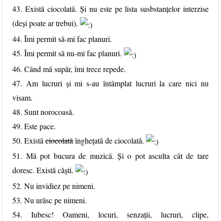
43. Există ciocolată. Și nu este pe lista susbstanțelor interzise
(deși poate ar trebui).
44. Îmi permit să-mi fac planuri.
45. Îmi permit să nu-mi fac planuri.
46. Când mă supăr, îmi trece repede.
47. Am lucruri și mi s-au întâmplat lucruri la care nici nu
visam.
48. Sunt norocoasă.
49. Este pace.
50. Există
ciocolată
înghețată de ciocolată.
51. Mă pot bucura de muzică. Și o pot asculta cât de tare
doresc. Există căști.
52. Nu invidiez pe nimeni.
53. Nu urăsc pe nimeni.
54. Iubesc! Oameni, locuri, senzații, lucruri, clipe,