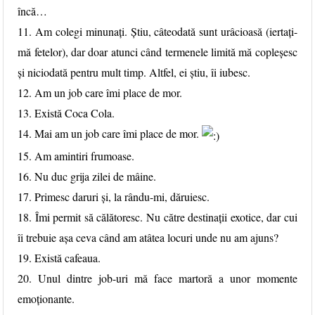
încă…
11. Am colegi minunați. Știu, câteodată sunt urâcioasă (iertați-
mă fetelor), dar doar atunci când termenele limită mă copleșesc
și niciodată pentru mult timp. Altfel, ei știu, îi iubesc.
12. Am un job care îmi place de mor.
13. Există Coca Cola.
14. Mai am un job care îmi place de mor.
15. Am amintiri frumoase.
16. Nu duc grija zilei de mâine.
17. Primesc daruri și, la rându-mi, dăruiesc.
18. Îmi permit să călătoresc. Nu către destinații exotice, dar cui
îi trebuie așa ceva când am atâtea locuri unde nu am ajuns?
19. Există cafeaua.
20. Unul dintre job-uri mă face martoră a unor momente
emoționante.