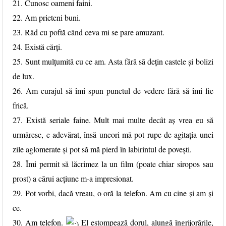
21. Cunosc oameni faini.
22. Am prieteni buni.
23. Râd cu poftă când ceva mi se pare amuzant.
24. Există cărți.
25. Sunt mulțumită cu ce am. Asta fără să dețin castele și bolizi
de lux.
26. Am curajul să îmi spun punctul de vedere fără să îmi fie
frică.
27. Există seriale faine. Mult mai multe decât aș vrea eu să
urmăresc, e adevărat, însă uneori mă pot rupe de agitația unei
zile aglomerate și pot să mă pierd în labirintul de povești.
28. Îmi permit să lăcrimez la un film (poate chiar siropos sau
prost) a cărui acțiune m-a impresionat.
29. Pot vorbi, dacă vreau, o oră la telefon. Am cu cine și am și
ce.
30. Am telefon.
El estompează dorul, alungă îngrijorările,