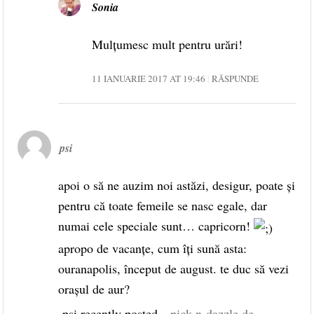
Sonia
Mulțumesc mult pentru urări!
11 IANUARIE 2017 AT 19:46
RĂSPUNDE
psi
apoi o să ne auzim noi astăzi, desigur, poate și
pentru că toate femeile se nasc egale, dar
numai cele speciale sunt… capricorn!
apropo de vacanțe, cum îți sună asta:
ouranapolis, început de august. te duc să vezi
orașul de aur?
psi recently posted…
pick-n-dazzle de